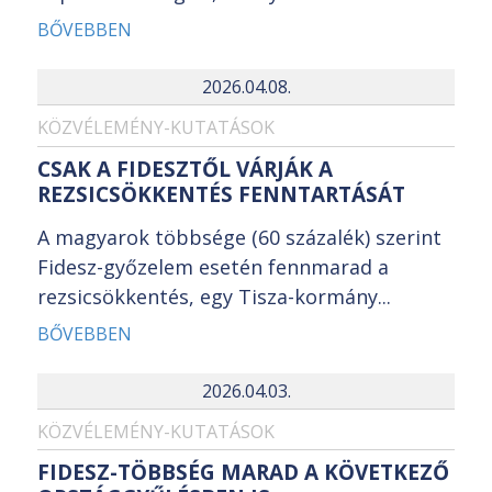
BŐVEBBEN
2026.04.08.
KÖZVÉLEMÉNY-KUTATÁSOK
CSAK A FIDESZTŐL VÁRJÁK A
REZSICSÖKKENTÉS FENNTARTÁSÁT
A magyarok többsége (60 százalék) szerint
Fidesz-győzelem esetén fennmarad a
rezsicsökkentés, egy Tisza-kormány...
BŐVEBBEN
2026.04.03.
KÖZVÉLEMÉNY-KUTATÁSOK
FIDESZ-TÖBBSÉG MARAD A KÖVETKEZŐ