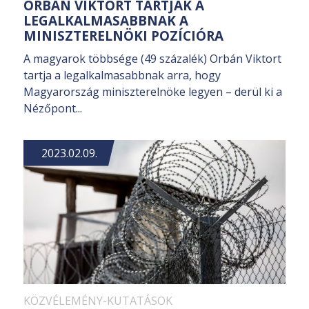
ORBÁN VIKTORT TARTJÁK A
LEGALKALMASABBNAK A
MINISZTERELNÖKI POZÍCIÓRA
A magyarok többsége (49 százalék) Orbán Viktort
tartja a legalkalmasabbnak arra, hogy
Magyarország miniszterelnöke legyen – derül ki a
Nézőpont...
2023.02.09.
KÖZVÉLEMÉNY-KUTATÁSOK