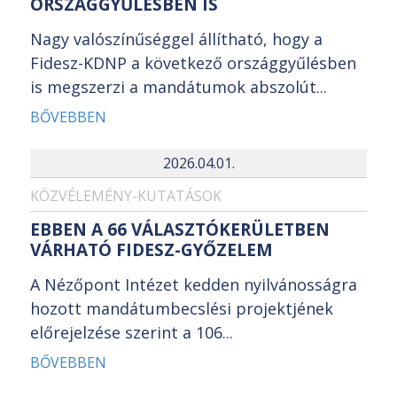
ORSZÁGGYŰLÉSBEN IS
Nagy valószínűséggel állítható, hogy a
Fidesz-KDNP a következő országgyűlésben
is megszerzi a mandátumok abszolút...
BŐVEBBEN
2026.04.01.
KÖZVÉLEMÉNY-KUTATÁSOK
EBBEN A 66 VÁLASZTÓKERÜLETBEN
VÁRHATÓ FIDESZ-GYŐZELEM
A Nézőpont Intézet kedden nyilvánosságra
hozott mandátumbecslési projektjének
előrejelzése szerint a 106...
BŐVEBBEN