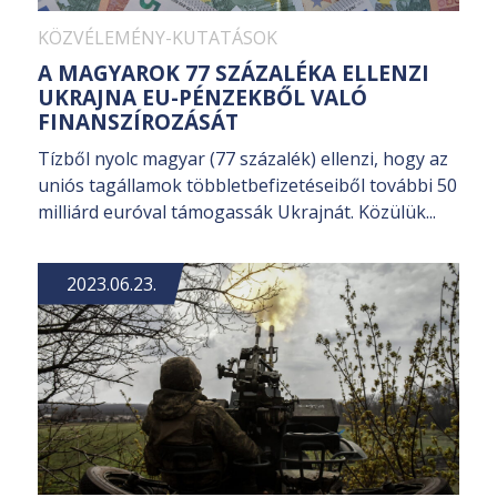
KÖZVÉLEMÉNY-KUTATÁSOK
A MAGYAROK 77 SZÁZALÉKA ELLENZI
UKRAJNA EU-PÉNZEKBŐL VALÓ
FINANSZÍROZÁSÁT
Tízből nyolc magyar (77 százalék) ellenzi, hogy az
uniós tagállamok többletbefizetéseiből további 50
milliárd euróval támogassák Ukrajnát. Közülük...
2023.06.23.