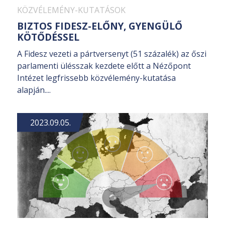
KÖZVÉLEMÉNY-KUTATÁSOK
BIZTOS FIDESZ-ELŐNY, GYENGÜLŐ
KÖTŐDÉSSEL
A Fidesz vezeti a pártversenyt (51 százalék) az őszi
parlamenti ülésszak kezdete előtt a Nézőpont
Intézet legfrissebb közvélemény-kutatása
alapján....
2023.09.05.