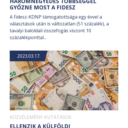
HÁROMNEGYEDES TÖBBSÉGGEL
GYŐZNE MOST A FIDESZ
A Fidesz-KDNP támogatottsága egy évvel a
választások után is változatlan (51 százalék), a
tavalyi baloldali összefogás viszont 10
százalékponttal...
2023.03.17.
KÖZVÉLEMÉNY-KUTATÁSOK
ELLENZIK A KÜLFÖLDI