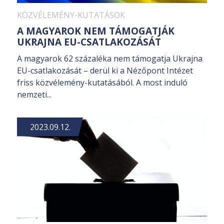
KÖZVÉLEMÉNY-KUTATÁSOK
A MAGYAROK NEM TÁMOGATJÁK
UKRAJNA EU-CSATLAKOZÁSÁT
A magyarok 62 százaléka nem támogatja Ukrajna
EU-csatlakozását – derül ki a Nézőpont Intézet
friss közvélemény-kutatásából. A most induló
nemzeti...
2023.09.12.