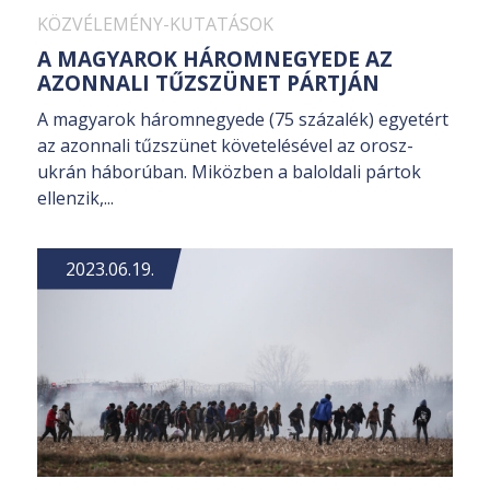
KÖZVÉLEMÉNY-KUTATÁSOK
A MAGYAROK HÁROMNEGYEDE AZ
AZONNALI TŰZSZÜNET PÁRTJÁN
A magyarok háromnegyede (75 százalék) egyetért
az azonnali tűzszünet követelésével az orosz-
ukrán háborúban. Miközben a baloldali pártok
ellenzik,...
2023.06.19.