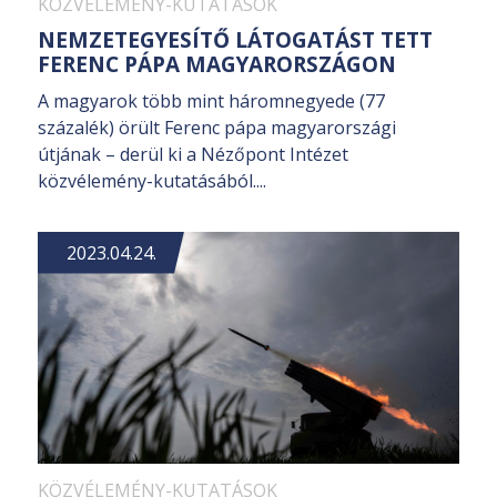
KÖZVÉLEMÉNY-KUTATÁSOK
NEMZETEGYESÍTŐ LÁTOGATÁST TETT
FERENC PÁPA MAGYARORSZÁGON
A magyarok több mint háromnegyede (77
százalék) örült Ferenc pápa magyarországi
útjának – derül ki a Nézőpont Intézet
közvélemény-kutatásából....
2023.04.24.
KÖZVÉLEMÉNY-KUTATÁSOK