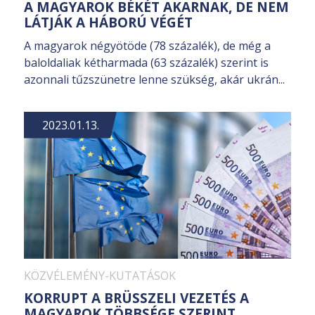
A MAGYAROK BÉKÉT AKARNAK, DE NEM
LÁTJÁK A HÁBORÚ VÉGÉT
A magyarok négyötöde (78 százalék), de még a
baloldaliak kétharmada (63 százalék) szerint is
azonnali tűzszünetre lenne szükség, akár ukrán...
2023.01.13.
KÖZVÉLEMÉNY-KUTATÁSOK
KORRUPT A BRÜSSZELI VEZETÉS A
MAGYAROK TÖBBSÉGE SZERINT