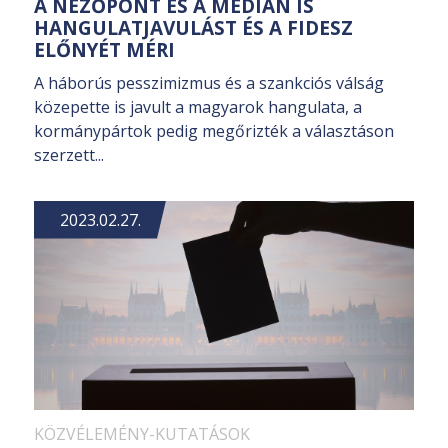
A NÉZŐPONT ÉS A MEDIÁN IS
HANGULATJAVULÁST ÉS A FIDESZ
ELŐNYÉT MÉRI
A háborús pesszimizmus és a szankciós válság
közepette is javult a magyarok hangulata, a
kormánypártok pedig megőrizték a választáson
szerzett...
2023.02.27.
KÖZVÉLEMÉNY-KUTATÁSOK