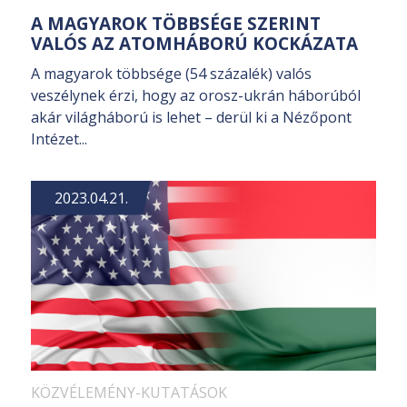
A MAGYAROK TÖBBSÉGE SZERINT
VALÓS AZ ATOMHÁBORÚ KOCKÁZATA
A magyarok többsége (54 százalék) valós
veszélynek érzi, hogy az orosz-ukrán háborúból
akár világháború is lehet – derül ki a Nézőpont
Intézet...
2023.04.21.
KÖZVÉLEMÉNY-KUTATÁSOK