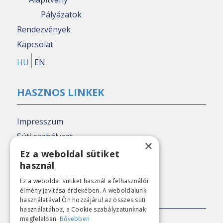
Pályázatok
Rendezvények
Kapcsolat
HU
EN
HASZNOS LINKEK
Impresszum
Süti szabályzat
×
Adatkezelési tájékoztató
Ez a weboldal sütiket
használ
Nézőpont archív
Ez a weboldal sütiket használ a felhasználói
élmény javítása érdekében. A weboldalunk
SAJTÓKAPCSOLAT
használatával Ön hozzájárul az összes süti
használatához, a Cookie szabályzatunknak
megfelelően.
Bővebben