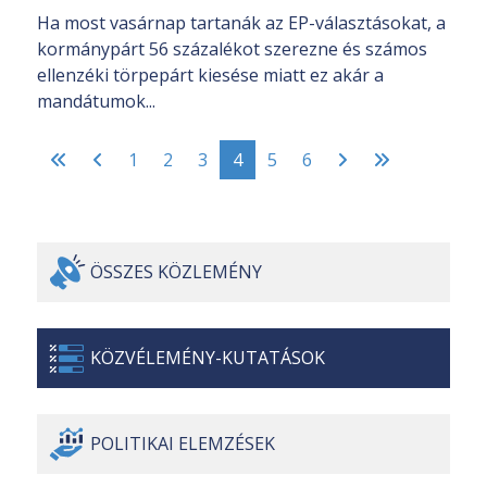
Ha most vasárnap tartanák az EP-választásokat, a
kormánypárt 56 százalékot szerezne és számos
ellenzéki törpepárt kiesése miatt ez akár a
mandátumok...
1
2
3
4
5
6
ÖSSZES
KÖZLEMÉNY
KÖZVÉLEMÉNY-
KUTATÁSOK
POLITIKAI
ELEMZÉSEK