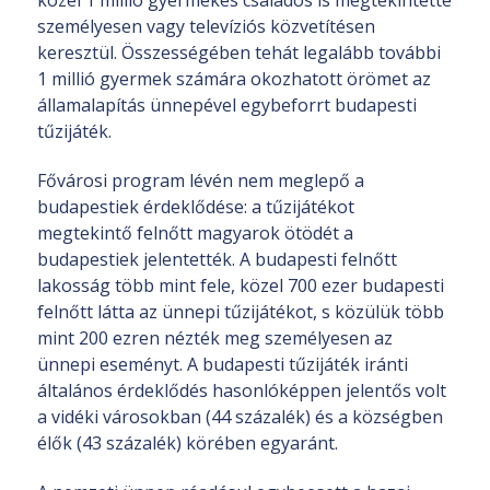
közel 1 millió gyermekes családos is megtekintette
személyesen vagy televíziós közvetítésen
keresztül. Összességében tehát legalább további
1 millió gyermek számára okozhatott örömet az
államalapítás ünnepével egybeforrt budapesti
tűzijáték.
Fővárosi program lévén nem meglepő a
budapestiek érdeklődése: a tűzijátékot
megtekintő felnőtt magyarok ötödét a
budapestiek jelentették. A budapesti felnőtt
lakosság több mint fele, közel 700 ezer budapesti
felnőtt látta az ünnepi tűzijátékot, s közülük több
mint 200 ezren nézték meg személyesen az
ünnepi eseményt. A budapesti tűzijáték iránti
általános érdeklődés hasonlóképpen jelentős volt
a vidéki városokban (44 százalék) és a községben
élők (43 százalék) körében egyaránt.