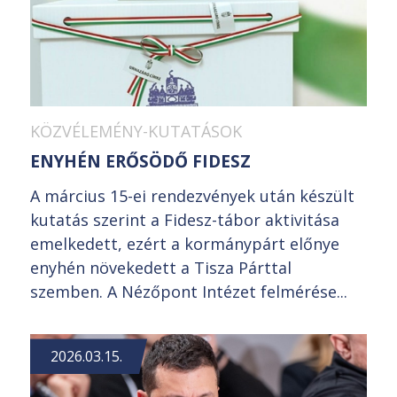
KÖZVÉLEMÉNY-KUTATÁSOK
ENYHÉN ERŐSÖDŐ FIDESZ
A március 15-ei rendezvények után készült
kutatás szerint a Fidesz-tábor aktivitása
emelkedett, ezért a kormánypárt előnye
enyhén növekedett a Tisza Párttal
szemben. A Nézőpont Intézet felmérése...
2026.03.15.