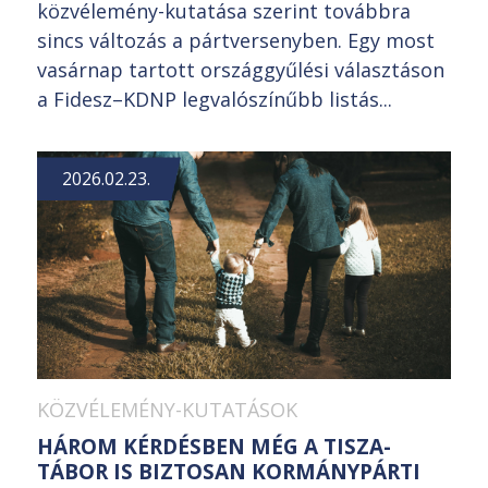
közvélemény-kutatása szerint továbbra
sincs változás a pártversenyben. Egy most
vasárnap tartott országgyűlési választáson
a Fidesz–KDNP legvalószínűbb listás...
2026.02.23.
KÖZVÉLEMÉNY-KUTATÁSOK
HÁROM KÉRDÉSBEN MÉG A TISZA-
TÁBOR IS BIZTOSAN KORMÁNYPÁRTI