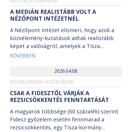
SAJTÓKÖZLEMÉNYEK
A MEDIÁN REALISTÁBB VOLT A
NÉZŐPONT INTÉZETNÉL
A Nézőpont Intézet elismeri, hogy azok a
közvélemény-kutatások adtak realistább
képet a valóságról, amelyek a Tisza...
BŐVEBBEN
2026.04.08.
KÖZVÉLEMÉNY-KUTATÁSOK
CSAK A FIDESZTŐL VÁRJÁK A
REZSICSÖKKENTÉS FENNTARTÁSÁT
A magyarok többsége (60 százalék) szerint
Fidesz-győzelem esetén fennmarad a
rezsicsökkentés, egy Tisza-kormány...