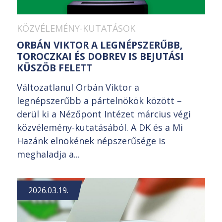
KÖZVÉLEMÉNY-KUTATÁSOK
ORBÁN VIKTOR A LEGNÉPSZERŰBB,
TOROCZKAI ÉS DOBREV IS BEJUTÁSI
KÜSZÖB FELETT
Változatlanul Orbán Viktor a
legnépszerűbb a pártelnökök között –
derül ki a Nézőpont Intézet március végi
közvélemény-kutatásából. A DK és a Mi
Hazánk elnökének népszerűsége is
meghaladja a...
2026.03.19.