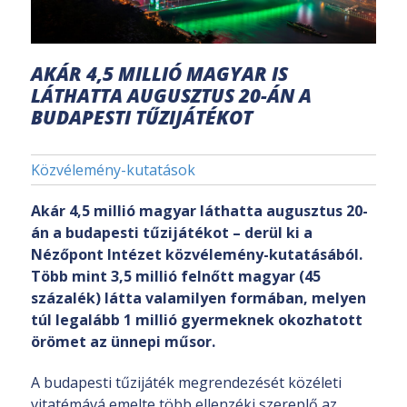
AKÁR 4,5 MILLIÓ MAGYAR IS
LÁTHATTA AUGUSZTUS 20-ÁN A
BUDAPESTI TŰZIJÁTÉKOT
Közvélemény-kutatások
Akár 4,5 millió magyar láthatta augusztus 20-
án a budapesti tűzijátékot – derül ki a
Nézőpont Intézet közvélemény-kutatásából.
Több mint 3,5 millió felnőtt magyar (45
százalék) látta valamilyen formában, melyen
túl legalább 1 millió gyermeknek okozhatott
örömet az ünnepi műsor.
A budapesti tűzijáték megrendezését közéleti
vitatémává emelte több ellenzéki szereplő az