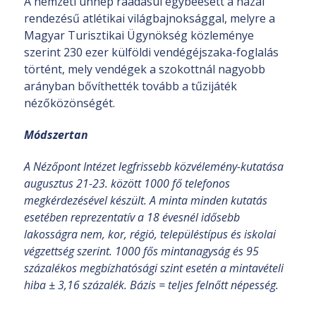
A nemzeti ünnep ráadásul egybeesett a hazai
rendezésű atlétikai világbajnoksággal, melyre a
Magyar Turisztikai Ügynökség közleménye
szerint 230 ezer külföldi vendégéjszaka-foglalás
történt, mely vendégek a szokottnál nagyobb
arányban bővíthették tovább a tűzijáték
nézőközönségét.
Módszertan
A Nézőpont Intézet legfrissebb közvélemény-kutatása
augusztus 21-23. között 1000 fő telefonos
megkérdezésével készült. A minta minden kutatás
esetében reprezentatív a 18 évesnél idősebb
lakosságra nem, kor, régió, településtípus és iskolai
végzettség szerint. 1000 fős mintanagyság és 95
százalékos megbízhatósági szint esetén a mintavételi
hiba ± 3,16 százalék. Bázis = teljes felnőtt népesség.