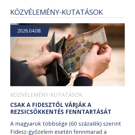
KÖZVÉLEMÉNY-KUTATÁSOK
2026.04.08.
KÖZVÉLEMÉNY-KUTATÁSOK
CSAK A FIDESZTŐL VÁRJÁK A
REZSICSÖKKENTÉS FENNTARTÁSÁT
A magyarok többsége (60 százalék) szerint
Fidesz-győzelem esetén fennmarad a