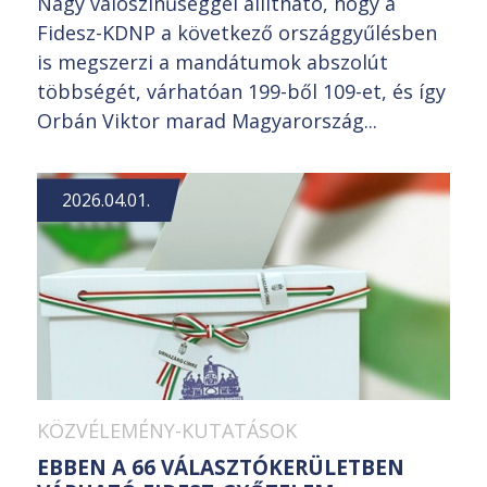
Nagy valószínűséggel állítható, hogy a
Fidesz-KDNP a következő országgyűlésben
is megszerzi a mandátumok abszolút
többségét, várhatóan 199-ből 109-et, és így
Orbán Viktor marad Magyarország...
2026.04.01.
KÖZVÉLEMÉNY-KUTATÁSOK
EBBEN A 66 VÁLASZTÓKERÜLETBEN