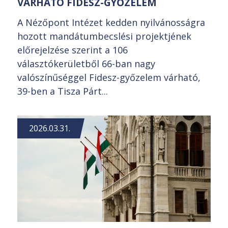
VÁRHATÓ FIDESZ-GYŐZELEM
A Nézőpont Intézet kedden nyilvánosságra
hozott mandátumbecslési projektjének
előrejelzése szerint a 106
választókerületből 66-ban nagy
valószínűséggel Fidesz-győzelem várható,
39-ben a Tisza Párt...
2026.03.31.