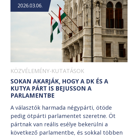
2026.03.06.
KÖZVÉLEMÉNY-KUTATÁSOK
SOKAN AKARJÁK, HOGY A DK ÉS A
KUTYA PÁRT IS BEJUSSON A
PARLAMENTBE
A választók harmada négypárti, ötöde
pedig ötpárti parlamentet szeretne. Öt
pártnak van reális esélye bekerülni a
következő parlamentbe, és sokkal többen