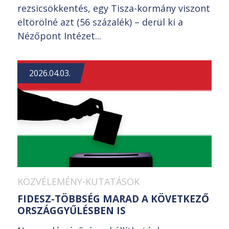
rezsicsökkentés, egy Tisza-kormány viszont
eltörölné azt (56 százalék) – derül ki a
Nézőpont Intézet...
2026.04.03.
KÖZVÉLEMÉNY-KUTATÁSOK
FIDESZ-TÖBBSÉG MARAD A KÖVETKEZŐ
ORSZÁGGYŰLÉSBEN IS