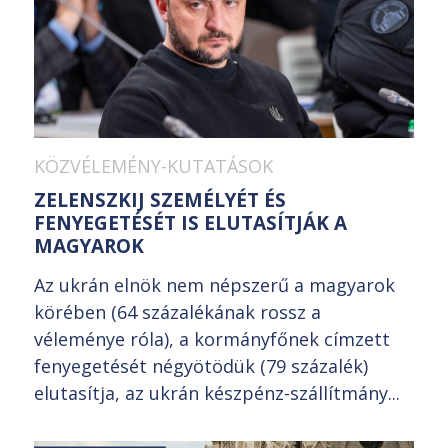
KÖZVÉLEMÉNY-KUTATÁSOK
ZELENSZKIJ SZEMÉLYÉT ÉS
FENYEGETÉSÉT IS ELUTASÍTJÁK A
MAGYAROK
Az ukrán elnök nem népszerű a magyarok
körében (64 százalékának rossz a
véleménye róla), a kormányfőnek címzett
fenyegetését négyötödük (79 százalék)
elutasítja, az ukrán készpénz-szállítmány...