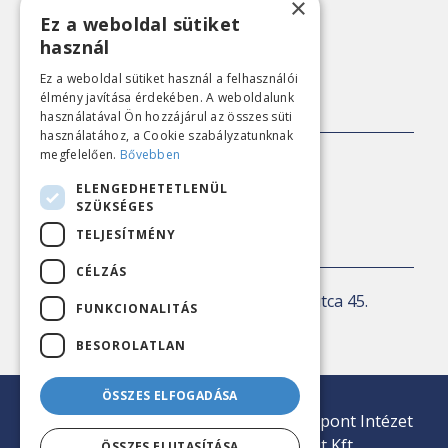
×
Adatkezelési tájékoztató
Ez a weboldal sütiket
használ
Nézőpont archív
Ez a weboldal sütiket használ a felhasználói
élmény javítása érdekében. A weboldalunk
SAJTÓKAPCSOLAT
használatával Ön hozzájárul az összes süti
használatához, a Cookie szabályzatunknak
megfelelően.
Bővebben
E-mail:
sajto@nezopont.hu
ELENGEDHETETLENÜL
SZÜKSÉGES
TELJESÍTMÉNY
KAPCSOLAT
CÉLZÁS
Levelezési cím:
1143 Budapest, Ilka utca 45.
FUNKCIONALITÁS
E-mail:
iroda@nezopont.hu
BESOROLATLAN
ÖSSZES ELFOGADÁSA
© 2026 Minden jog fenntartva | Nézőpont Intézet
Közvélemény-kutató Nonprofit Kft.
ÖSSZES ELUTASÍTÁSA