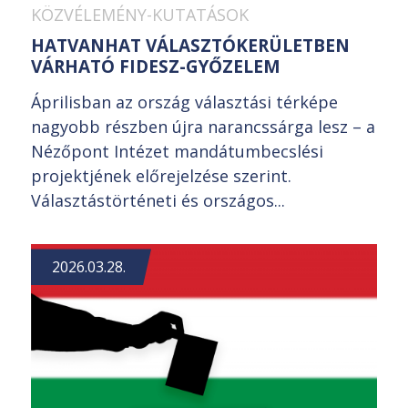
KÖZVÉLEMÉNY-KUTATÁSOK
HATVANHAT VÁLASZTÓKERÜLETBEN
VÁRHATÓ FIDESZ-GYŐZELEM
Áprilisban az ország választási térképe
nagyobb részben újra narancssárga lesz – a
Nézőpont Intézet mandátumbecslési
projektjének előrejelzése szerint.
Választástörténeti és országos...
2026.03.28.