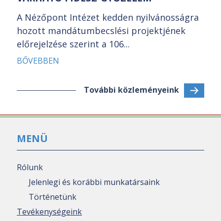
A Nézőpont Intézet kedden nyilvánosságra
hozott mandátumbecslési projektjének
előrejelzése szerint a 106...
BŐVEBBEN
További közleményeink
MENÜ
Rólunk
Jelenlegi és korábbi munkatársaink
Történetünk
Tevékenységeink