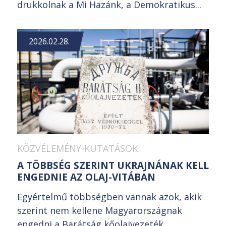
drukkolnak a Mi Hazánk, a Demokratikus...
2026.02.28.
KÖZVÉLEMÉNY-KUTATÁSOK
A TÖBBSÉG SZERINT UKRAJNÁNAK KELL
ENGEDNIE AZ OLAJ-VITÁBAN
Egyértelmű többségben vannak azok, akik
szerint nem kellene Magyarországnak
engedni a Barátság kőolajvezeték