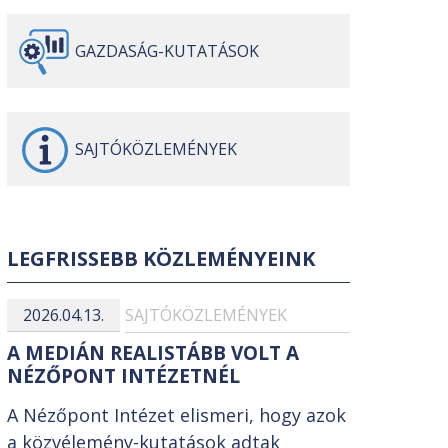
GAZDASÁG-
KUTATÁSOK
SAJTÓ
KÖZLEMÉNYEK
LEGFRISSEBB KÖZLEMÉNYEINK
2026.04.13.
SAJTÓKÖZLEMÉNYEK
A MEDIÁN REALISTÁBB VOLT A
NÉZŐPONT INTÉZETNÉL
A Nézőpont Intézet elismeri, hogy azok
a közvélemény-kutatások adtak