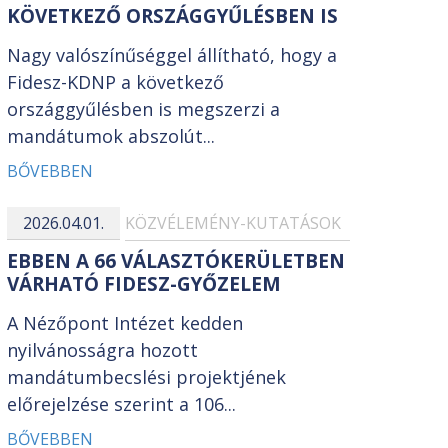
KÖVETKEZŐ ORSZÁGGYŰLÉSBEN IS
Nagy valószínűséggel állítható, hogy a
Fidesz-KDNP a következő
országgyűlésben is megszerzi a
mandátumok abszolút...
BŐVEBBEN
2026.04.01.
KÖZVÉLEMÉNY-KUTATÁSOK
EBBEN A 66 VÁLASZTÓKERÜLETBEN
VÁRHATÓ FIDESZ-GYŐZELEM
A Nézőpont Intézet kedden
nyilvánosságra hozott
mandátumbecslési projektjének
előrejelzése szerint a 106...
BŐVEBBEN