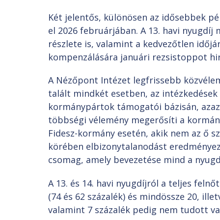
Két jelentős, különösen az idősebbek pé
el 2026 februárjában. A 13. havi nyugdíj 
részlete is, valamint a kedvezőtlen idő
kompenzálására januári rezsistoppot hir
A Nézőpont Intézet legfrissebb közvél
talált mindkét esetben, az intézkedések
kormánypártok támogatói bázisán, azaz 
többségi vélemény megerősíti a kormánypá
Fidesz-kormány esetén, akik nem az ő s
körében elbizonytalanodást eredményezh
csomag, amely bevezetése mind a nyugdí
A 13. és 14. havi nyugdíjról a teljes fe
(74 és 62 százalék) és mindössze 20, ill
valamint 7 százalék pedig nem tudott va