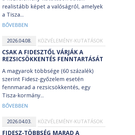
realistább képet a valóságról, amelyek
a Tisza...
BŐVEBBEN
2026.04.08.
KÖZVÉLEMÉNY-KUTATÁSOK
CSAK A FIDESZTŐL VÁRJÁK A
REZSICSÖKKENTÉS FENNTARTÁSÁT
A magyarok többsége (60 százalék)
szerint Fidesz-győzelem esetén
fennmarad a rezsicsökkentés, egy
Tisza-kormány...
BŐVEBBEN
2026.04.03.
KÖZVÉLEMÉNY-KUTATÁSOK
FIDESZ-TÖBBSÉG MARAD A