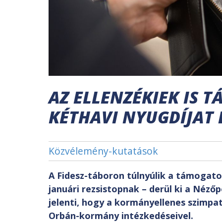
AZ ELLENZÉKIEK IS 
KÉTHAVI NYUGDÍJAT 
Közvélemény-kutatások
A Fidesz-táboron túlnyúlik a támogatot
januári rezsistopnak – derül ki a Néző
jelenti, hogy a kormányellenes szimpat
Orbán-kormány intézkedéseivel.