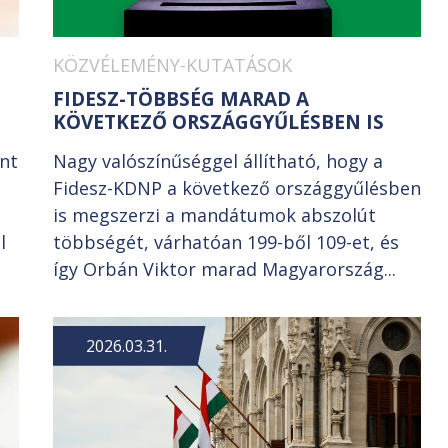
KÖZVÉLEMÉNY-KUTATÁSOK
FIDESZ-TÖBBSÉG MARAD A
KÖVETKEZŐ ORSZÁGGYŰLÉSBEN IS
int
Nagy valószínűséggel állítható, hogy a
Fidesz-KDNP a következő országgyűlésben
is megszerzi a mandátumok abszolút
l
többségét, várhatóan 199-ből 109-et, és
így Orbán Viktor marad Magyarország...
2026.03.31.