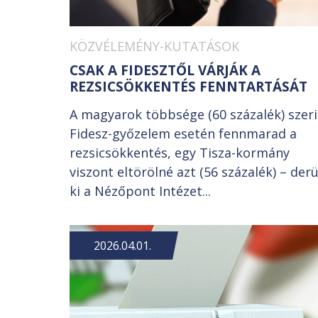
KÖZVÉLEMÉNY-KUTATÁSOK
CSAK A FIDESZTŐL VÁRJÁK A
REZSICSÖKKENTÉS FENNTARTÁSÁT
A magyarok többsége (60 százalék) szer
Fidesz-győzelem esetén fennmarad a
rezsicsökkentés, egy Tisza-kormány
viszont eltörölné azt (56 százalék) – derü
ki a Nézőpont Intézet...
2026.04.01.