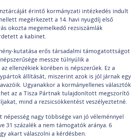
nztárcáját érintő kormányzati intézkedés indult
mellett megérkezett a 14. havi nyugdíj első
járás okozta megemelkedő rezsiszámlák
detett a kabinet.
emény-kutatása erős társadalmi támogatottságot
 népszerűsége messze túlnyúlik a
az ellenzékiek körében is népszerűek. Ez a
rtok állítását, miszerint azok is jól járnak egy
zavazóik. Ugyanakkor a kormányellenes választók
et az a Tisza Pártnak tulajdonított megszorító
jakat, mind a rezsicsökkentést veszélyeztetné.
lnőtt népesség nagy többsége van jó véleménnyel
etve 31 százalék a nem támogatók aránya. 6
gy akart válaszolni a kérdésben.