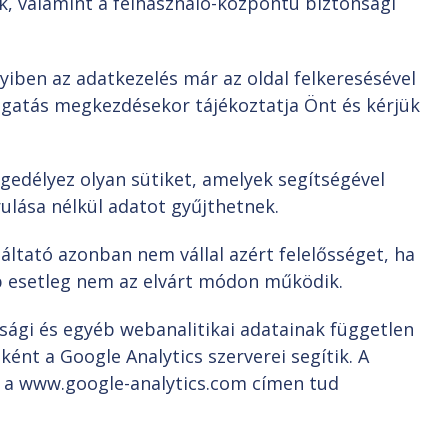
, valamint a felhasználó-központú biztonsági
yiben az adatkezelés már az oldal felkeresésével
ogatás megkezdésekor tájékoztatja Önt és kérjük
gedélyez olyan sütiket, amelyek segítségével
ulása nélkül adatot gyűjthetnek.
áltató azonban nem vállal azért felelősséget, ha
p esetleg nem az elvárt módon működik.
sági és egyéb webanalitikai adatainak független
ként a Google Analytics szerverei segítik. A
ő a www.google-analytics.com címen tud