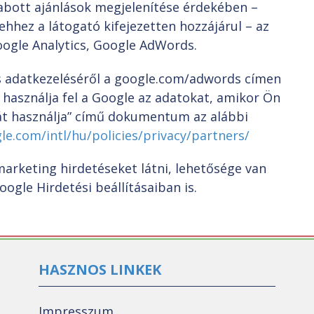
zabott ajánlások megjelenítése érdekében –
hhez a látogató kifejezetten hozzájárul – az
Google Analytics, Google AdWords.
s adatkezeléséről a google.com/adwords címen
használja fel a Google az adatokat, amikor Ön
át használja” című dokumentum az alábbi
e.com/intl/hu/policies/privacy/partners/
arketing hirdetéseket látni, lehetősége van
oogle Hirdetési beállításaiban is.
HASZNOS LINKEK
Impresszum