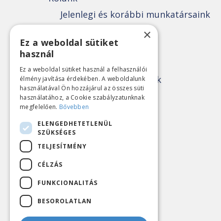
Jelenlegi és korábbi munkatársaink
Történetünk
×
Ez a weboldal sütiket
Tevékenységeink
használ
Összes közlemény
Ez a weboldal sütiket használ a felhasználói
Közvélemény-kutatások
élmény javítása érdekében. A weboldalunk
használatával Ön hozzájárul az összes süti
Politikai elemzések
használatához, a Cookie szabályzatunknak
megfelelően.
Bővebben
Gazdaságkutatások
ELENGEDHETETLENÜL
Sajtóközlemények
SZÜKSÉGES
Alapítvány
TELJESÍTMÉNY
Pályázatok
CÉLZÁS
Rendezvények
FUNKCIONALITÁS
Kapcsolat
BESOROLATLAN
HU
EN