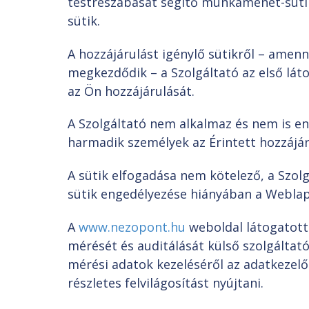
testreszabását segítő munkamenet-sütik
sütik.
A hozzájárulást igénylő sütikről – amenn
megkezdődik – a Szolgáltató az első lát
az Ön hozzájárulását.
A Szolgáltató nem alkalmaz és nem is en
harmadik személyek az Érintett hozzájár
A sütik elfogadása nem kötelező, a Szolg
sütik engedélyezése hiányában a Webla
A
www.nezopont.hu
weboldal látogatott
mérését és auditálását külső szolgáltató
mérési adatok kezeléséről az adatkezel
részletes felvilágosítást nyújtani.