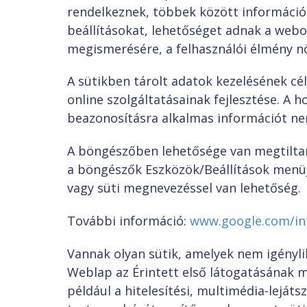
rendelkeznek, többek között információt
beállításokat, lehetőséget adnak a webo
megismerésére, a felhasználói élmény n
A sütikben tárolt adatok kezelésének cél
online szolgáltatásainak fejlesztése. A 
beazonosításra alkalmas információt ne
A böngészőben lehetősége van megtiltania
a böngészők Eszközök/Beállítások menüjé
vagy süti megnevezéssel van lehetőség.
További információ:
www.google.com/int
Vannak olyan sütik, amelyek nem igénylik
Weblap az Érintett első látogatásának m
például a hitelesítési, multimédia-lejátsz