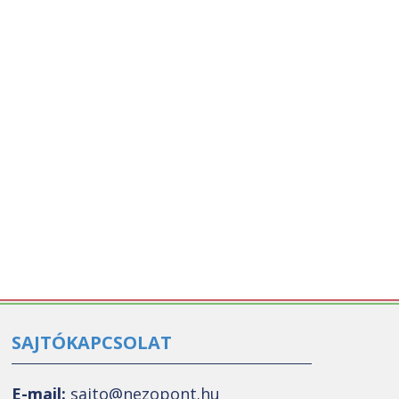
SAJTÓKAPCSOLAT
E-mail:
sajto@nezopont.hu