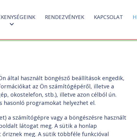
ÉKENYSÉGEINK
RENDEZVÉNYEK
KAPCSOLAT
H
Ön által használt böngésző beállítások engedik,
ormációkat az Ön számítógépéről, illetve a
, okostelefon, stb.), illetve azon célból ún.
s hasonló programokat helyezhet el.
(het) a számítógépre vagy a böngészésre használt
oldalt látogat meg. A sütik a honlap
 őriznek meg. A sütik többféle funkcióval