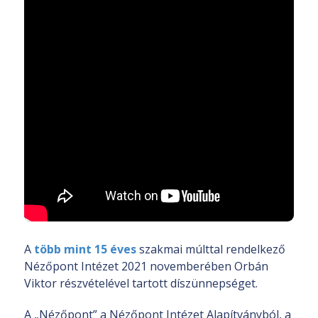
A
több mint 15 éves
szakmai múlttal rendelkező
Nézőpont Intézet 2021 novemberében Orbán
Viktor részvételével tartott díszünnepséget.
A „Nézőpont” a Nézőpont Intézet Alapítványból, a