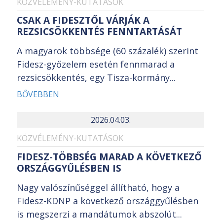
KÖZVÉLEMÉNY-KUTATÁSOK
CSAK A FIDESZTŐL VÁRJÁK A
REZSICSÖKKENTÉS FENNTARTÁSÁT
A magyarok többsége (60 százalék) szerint
Fidesz-győzelem esetén fennmarad a
rezsicsökkentés, egy Tisza-kormány...
BŐVEBBEN
2026.04.03.
KÖZVÉLEMÉNY-KUTATÁSOK
FIDESZ-TÖBBSÉG MARAD A KÖVETKEZŐ
ORSZÁGGYŰLÉSBEN IS
Nagy valószínűséggel állítható, hogy a
Fidesz-KDNP a következő országgyűlésben
is megszerzi a mandátumok abszolút...