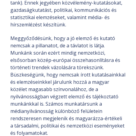
tank). Ennek jegyében közvélemény-kutatásokat,
gazdaságkutatást, politikai, kommunikációs és
statisztikai elemzéseket, valamint média- és
hírszemlézést készítünk.
Meggyőződésünk, hogy a jó elemző és kutató
nemcsak a pillanatot, de a távlatot is látja.
Munkánk során ezért mindig nemzetközi,
elsősorban közép-európai összehasonlításra és
történeti trendek vázolására törekszünk.
Büszkeségünk, hogy nemcsak írott kutatásainkkal
és elemzéseinkkel járulunk hozzá a magyar
közélet magasabb színvonalához, de a
nyilvánosságban végzett elemző és tájékoztató
munkánkkal is. Számos munkatársunk a
médianyilvánosság különböző felületein
rendszeresen megjelenik és magyarázza-értékeli
a társadalmi, politikai és nemzetközi eseményeket
és folyamatokat.