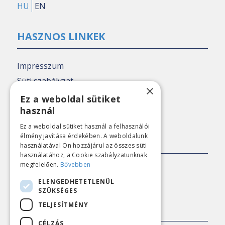
HU
EN
HASZNOS LINKEK
Impresszum
Süti szabályzat
×
Adatkezelési tájékoztató
Ez a weboldal sütiket
használ
Nézőpont archív
Ez a weboldal sütiket használ a felhasználói
élmény javítása érdekében. A weboldalunk
SAJTÓKAPCSOLAT
használatával Ön hozzájárul az összes süti
használatához, a Cookie szabályzatunknak
megfelelően.
Bővebben
E-mail:
sajto@nezopont.hu
ELENGEDHETETLENÜL
SZÜKSÉGES
TELJESÍTMÉNY
KAPCSOLAT
CÉLZÁS