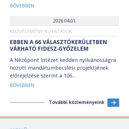
BŐVEBBEN
2026.04.01.
KÖZVÉLEMÉNY-KUTATÁSOK
EBBEN A 66 VÁLASZTÓKERÜLETBEN
VÁRHATÓ FIDESZ-GYŐZELEM
A Nézőpont Intézet kedden nyilvánosságra
hozott mandátumbecslési projektjének
előrejelzése szerint a 106...
BŐVEBBEN
További közleményeink