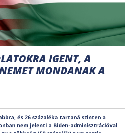
LATOKRA IGENT, A
 NEMET MONDANAK A
bbra, és 26 százaléka tartaná szinten a
nban nem jelenti a Biden-adminisztrációval