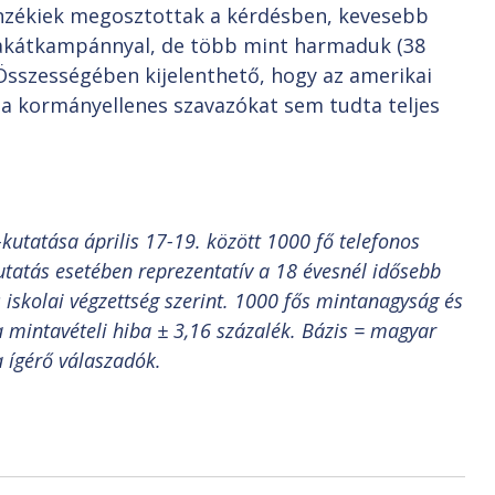
lenzékiek megosztottak a kérdésben, kevesebb
plakátkampánnyal, de több mint harmaduk (38
 Összességében kijelenthető, hogy az amerikai
 a kormányellenes szavazókat sem tudta teljes
kutatása április 17-19. között 1000 fő telefonos
tatás esetében reprezentatív a 18 évesnél idősebb
s iskolai végzettség szerint. 1000 fős mintanagyság és
 mintavételi hiba ± 3,16 százalék. Bázis = magyar
a ígérő válaszadók.