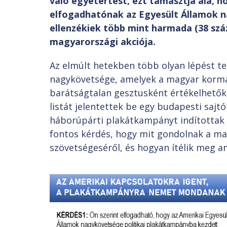
való egyetértést, ezt támasztja alá, h
elfogadhatónak az Egyesült Államok 
ellenzékiek több mint harmada (38 szá
magyarországi akciója.
Az elmúlt hetekben több olyan lépést te
nagykövetsége, amelyek a magyar kormá
barátságtalan gesztusként értékelhetők
listát jelentettek be egy budapesti saj
háborúpárti plakátkampányt indítottak 
fontos kérdés, hogy mit gondolnak a m
szövetségeséről, és hogyan ítélik meg 