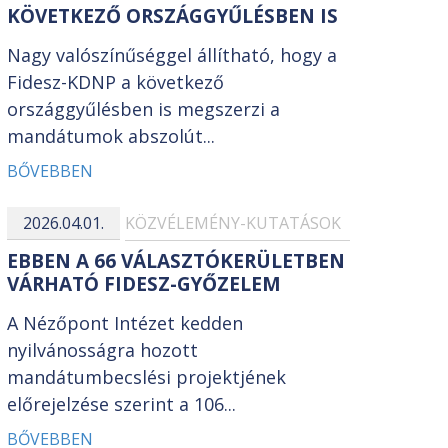
KÖVETKEZŐ ORSZÁGGYŰLÉSBEN IS
Nagy valószínűséggel állítható, hogy a
Fidesz-KDNP a következő
országgyűlésben is megszerzi a
mandátumok abszolút...
BŐVEBBEN
2026.04.01.
KÖZVÉLEMÉNY-KUTATÁSOK
EBBEN A 66 VÁLASZTÓKERÜLETBEN
VÁRHATÓ FIDESZ-GYŐZELEM
A Nézőpont Intézet kedden
nyilvánosságra hozott
mandátumbecslési projektjének
előrejelzése szerint a 106...
BŐVEBBEN