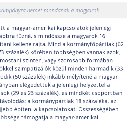
kátkampányra nemet mondanak a magyarok
tt a magyar-amerikai kapcsolatok jelenlegi
sabbra fűzné, s mindössze a magyarok 16
ítani kellene rajta. Mind a kormányfőpártiak (62
(73 százalék) körében többségben vannak azok,
 mostani szinten, vagy szorosabb formában
nökkel szimpatizálók közül minden harmadik (33
sodik (50 százalék) inkább mélyítené a magyar-
nyban elégedettek a jelenlegi helyzettel a
sok (29 és 23 százalék), és mindkét csoportban
 távolodás: a kormánypártiak 18 százaléka, az
lejjebb építeni a kapcsolatokat. Összességében
többsége támogatja a magyar-amerikai