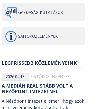
GAZDASÁG-
KUTATÁSOK
SAJTÓ
KÖZLEMÉNYEK
LEGFRISSEBB KÖZLEMÉNYEINK
2026.04.13.
SAJTÓKÖZLEMÉNYEK
A MEDIÁN REALISTÁBB VOLT A
NÉZŐPONT INTÉZETNÉL
A Nézőpont Intézet elismeri, hogy azok
a közvélemény-kutatások adtak