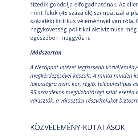
tizedik gondolja elfogadhatónak. Az el
mint felük (45 százalék) szimpatizál a 
százalék) kritikus véleménnyel van róla.
nagykövetség politikai aktivizmusa még
egészében meggyőzni.
Módszertan
A Nézőpont Intézet legfrissebb közvélemény-
megkérdezésével készült. A minta minden ku
lakosságra nem, kor, régió, településtípus é
95 százalékos megbízhatósági szint esetén a
választók, a választási részvételüket biztosr
KÖZVÉLEMÉNY-KUTATÁSOK