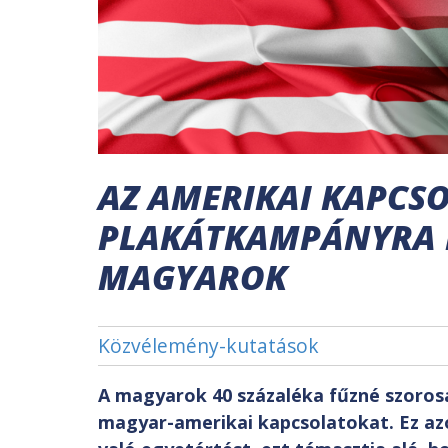
AZ AMERIKAI KAPCSO
PLAKÁTKAMPÁNYRA
MAGYAROK
Közvélemény-kutatások
A magyarok 40 százaléka fűzné szorosa
magyar-amerikai kapcsolatokat. Ez azo