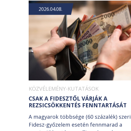
2026.04.08.
KÖZVÉLEMÉNY-KUTATÁSOK
CSAK A FIDESZTŐL VÁRJÁK A
REZSICSÖKKENTÉS FENNTARTÁSÁT
A magyarok többsége (60 százalék) szer
Fidesz-győzelem esetén fennmarad a