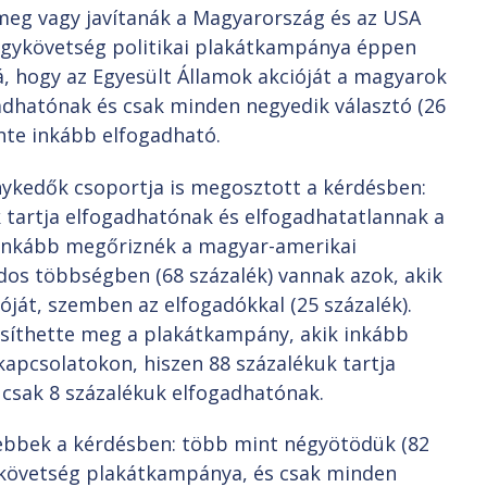
meg vagy javítanák a Magyarország és az USA
 nagykövetség politikai plakátkampánya éppen
alá, hogy az Egyesült Államok akcióját a magyarok
adhatónak és csak minden negyedik választó (26
inte inkább elfogadható.
kedők csoportja is megosztott a kérdésben:
 tartja elfogadhatónak és elfogadhatatlannak a
 inkább megőriznék a magyar-amerikai
ados többségben (68 százalék) vannak azok, akik
óját, szemben az elfogadókkal (25 százalék).
síthette meg a plakátkampány, akik inkább
kapcsolatokon, hiszen 88 százalékuk tartja
s csak 8 százalékuk elfogadhatónak.
ebbek a kérdésben: több mint négyötödük (82
gykövetség plakátkampánya, és csak minden