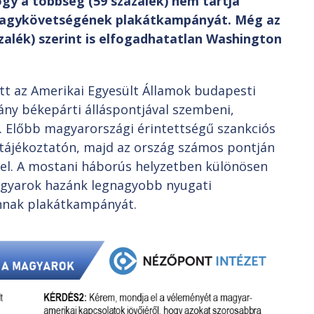
ogy a többség (59 százalék) nem tartja
nagykövetségének plakátkampányát. Még az
zalék) szerint is elfogadhatatlan Washington
tt az Amerikai Egyesült Államok budapesti
ny békepárti álláspontjával szembeni,
. Előbb magyarországi érintettségű szankciós
tótájékoztatón, majd az ország számos pontján
el. A mostani háborús helyzetben különösen
agyarok hazánk legnagyobb nyugati
annak plakátkampányát.