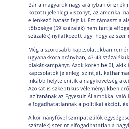
Bár a magyarok nagy arányban őriznék 
közötti jelenlegi viszonyt, az amerikai
ellenkező hatást fejt ki. Ezt támasztja 
többsége (59 százalék) nem tartja elfog
százalék) nyilatkozott úgy, hogy az szer
Még a szorosabb kapcsolatokban remény
ugyanakkora arányban, 43-43 százalékuk
plakátkampányt. Azok körén belül, akik
kapcsolatok jelenlegi szintjét, kétharm
inkább helytelenítik a nagykövetség akci
Azokat is szkeptikus véleményükben erő
lazítanának az Egyesült Államokkal való 
elfogadhatatlannak a politikai akciót, é
A kormányfővel szimpatizálók egységes
százalék) szerint elfogadhatatlan a na