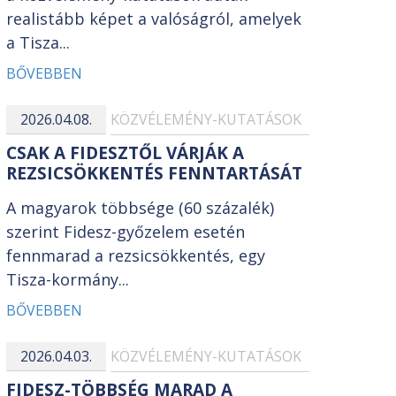
realistább képet a valóságról, amelyek
a Tisza...
BŐVEBBEN
2026.04.08.
KÖZVÉLEMÉNY-KUTATÁSOK
CSAK A FIDESZTŐL VÁRJÁK A
REZSICSÖKKENTÉS FENNTARTÁSÁT
A magyarok többsége (60 százalék)
szerint Fidesz-győzelem esetén
fennmarad a rezsicsökkentés, egy
Tisza-kormány...
BŐVEBBEN
2026.04.03.
KÖZVÉLEMÉNY-KUTATÁSOK
FIDESZ-TÖBBSÉG MARAD A