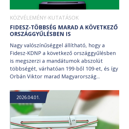
KÖZVÉLEMÉNY-KUTATÁSOK
FIDESZ-TÖBBSÉG MARAD A KÖVETKEZŐ
ORSZÁGGYŰLÉSBEN IS
Nagy valószínűséggel állítható, hogy a
Fidesz-KDNP a következő országgyűlésben
is megszerzi a mandátumok abszolút
többségét, várhatóan 199-ből 109-et, és így
Orbán Viktor marad Magyarország...
2026.04.01.