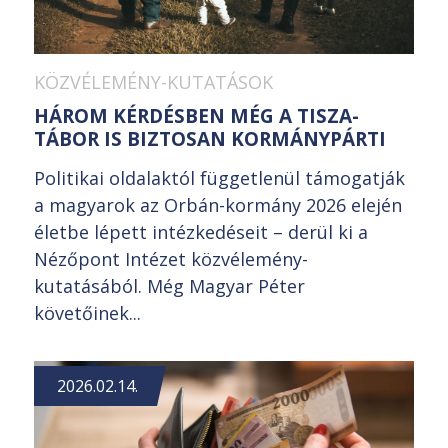
KÖZVÉLEMÉNY-KUTATÁSOK
HÁROM KÉRDÉSBEN MÉG A TISZA-
TÁBOR IS BIZTOSAN KORMÁNYPÁRTI
Politikai oldalaktól függetlenül támogatják
a magyarok az Orbán-kormány 2026 elején
életbe lépett intézkedéseit – derül ki a
Nézőpont Intézet közvélemény-
kutatásából. Még Magyar Péter
követőinek...
2026.02.14.