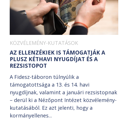
KÖZVÉLEMÉNY-KUTATÁSOK
AZ ELLENZÉKIEK IS TÁMOGATJÁK A
PLUSZ KÉTHAVI NYUGDÍJAT ÉS A
REZSISTOPOT
A Fidesz-táboron túlnyúlik a
támogatottsága a 13. és 14. havi
nyugdíjnak, valamint a januári rezsistopnak
– derül ki a Nézőpont Intézet közvélemény-
kutatásából. Ez azt jelenti, hogy a
kormányellenes...