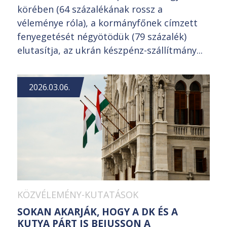
körében (64 százalékának rossz a
véleménye róla), a kormányfőnek címzett
fenyegetését négyötödük (79 százalék)
elutasítja, az ukrán készpénz-szállítmány...
2026.03.06.
KÖZVÉLEMÉNY-KUTATÁSOK
SOKAN AKARJÁK, HOGY A DK ÉS A
KUTYA PÁRT IS BEJUSSON A