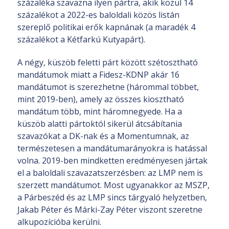
százaléka szavazna ilyen pártra, akik közül 14
százalékot a 2022-es baloldali közös listán
szereplő politikai erők kapnának (a maradék 4
százalékot a Kétfarkú Kutyapárt).
A négy, küszöb feletti párt között szétosztható
mandátumok miatt a Fidesz-KDNP akár 16
mandátumot is szerezhetne (hárommal többet,
mint 2019-ben), amely az összes kiosztható
mandátum több, mint háromnegyede. Ha a
küszöb alatti pártoktól sikerül átcsábítania
szavazókat a DK-nak és a Momentumnak, az
természetesen a mandátumarányokra is hatással
volna. 2019-ben mindketten eredményesen jártak
el a baloldali szavazatszerzésben: az LMP nem is
szerzett mandátumot. Most ugyanakkor az MSZP,
a Párbeszéd és az LMP sincs tárgyaló helyzetben,
Jakab Péter és Márki-Zay Péter viszont szeretne
alkupozícióba kerülni.