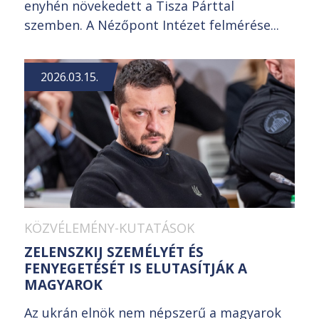
enyhén növekedett a Tisza Párttal
szemben. A Nézőpont Intézet felmérése...
2026.03.15.
KÖZVÉLEMÉNY-KUTATÁSOK
ZELENSZKIJ SZEMÉLYÉT ÉS
FENYEGETÉSÉT IS ELUTASÍTJÁK A
MAGYAROK
Az ukrán elnök nem népszerű a magyarok