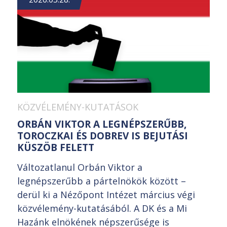
KÖZVÉLEMÉNY-KUTATÁSOK
ORBÁN VIKTOR A LEGNÉPSZERŰBB,
TOROCZKAI ÉS DOBREV IS BEJUTÁSI
KÜSZÖB FELETT
Változatlanul Orbán Viktor a
legnépszerűbb a pártelnökök között –
derül ki a Nézőpont Intézet március végi
közvélemény-kutatásából. A DK és a Mi
Hazánk elnökének népszerűsége is