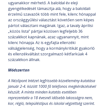
ugyanakkor mérhető. A baloldal év eleji
gyengélkedését támasztja alá, hogy a baloldali
érzelmű szavazók több mint fele, kilenc hónappal
az országgyűlési választást követően sem képes
pártot választani magának. Igaz, a tavaly áprilisi
„közös lista” pártjai közösen legfeljebb 36
százalékot kapnának, azaz ugyanannyit, mint
kilenc hónapja. Az is egyfajta ellenzéki
válságjelenség, hogy a kormánykritikát gyakorló
és ellenzékváltást szorgalmazó kétfarkúak 4
százalékon állnak.
Módszertan
A Nézőpont Intézet legfrissebb közvélemény-kutatása
január 2-4. között 1000 fő telefonos megkérdezésével
készült. A minta minden kutatás esetében
reprezentatív a 18 évesnél idősebb lakosságra nem,
kor, régió, településtípus és iskolai végzettség szerint.