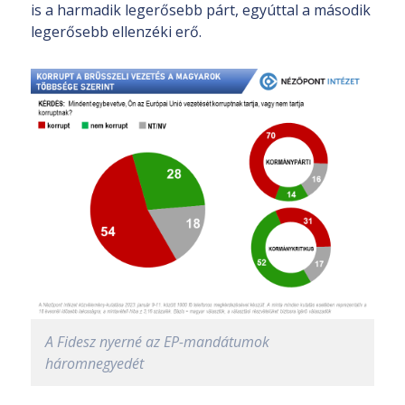
is a harmadik legerősebb párt, egyúttal a második
legerősebb ellenzéki erő.
A Fidesz nyerné az EP-mandátumok
háromnegyedét