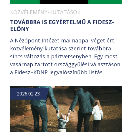
KÖZVÉLEMÉNY-KUTATÁSOK
TOVÁBBRA IS EGYÉRTELMŰ A FIDESZ-
ELŐNY
A Nézőpont Intézet mai nappal véget ért
közvélemény-kutatása szerint továbbra
sincs változás a pártversenyben. Egy most
vasárnap tartott országgyűlési választáson
a Fidesz–KDNP legvalószínűbb listás...
2026.02.23.