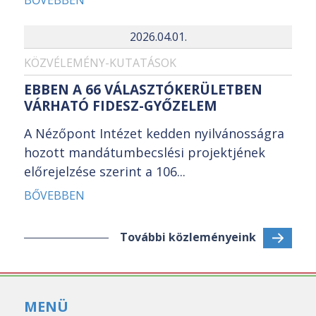
BŐVEBBEN
2026.04.01.
KÖZVÉLEMÉNY-KUTATÁSOK
EBBEN A 66 VÁLASZTÓKERÜLETBEN
VÁRHATÓ FIDESZ-GYŐZELEM
A Nézőpont Intézet kedden nyilvánosságra
hozott mandátumbecslési projektjének
előrejelzése szerint a 106...
BŐVEBBEN
További közleményeink
MENÜ