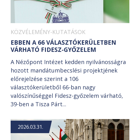
KÖZVÉLEMÉNY-KUTATÁSOK
EBBEN A 66 VÁLASZTÓKERÜLETBEN
VÁRHATÓ FIDESZ-GYŐZELEM
A Nézőpont Intézet kedden nyilvánosságra
hozott mandátumbecslési projektjének
előrejelzése szerint a 106
választókerületből 66-ban nagy
valószínűséggel Fidesz-győzelem várható,
39-ben a Tisza Párt...
2026.03.31.