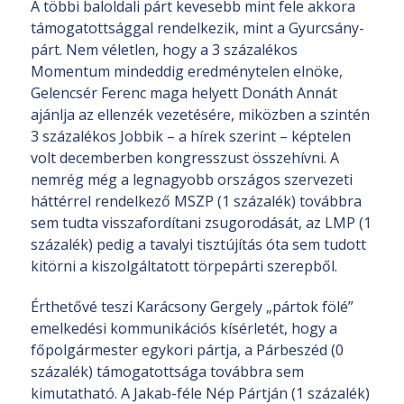
A többi baloldali párt kevesebb mint fele akkora
támogatottsággal rendelkezik, mint a Gyurcsány-
párt. Nem véletlen, hogy a 3 százalékos
Momentum mindeddig eredménytelen elnöke,
Gelencsér Ferenc maga helyett Donáth Annát
ajánlja az ellenzék vezetésére, miközben a szintén
3 százalékos Jobbik – a hírek szerint – képtelen
volt decemberben kongresszust összehívni. A
nemrég még a legnagyobb országos szervezeti
háttérrel rendelkező MSZP (1 százalék) továbbra
sem tudta visszafordítani zsugorodását, az LMP (1
százalék) pedig a tavalyi tisztújítás óta sem tudott
kitörni a kiszolgáltatott törpepárti szerepből.
Érthetővé teszi Karácsony Gergely „pártok fölé”
emelkedési kommunikációs kísérletét, hogy a
főpolgármester egykori pártja, a Párbeszéd (0
százalék) támogatottsága továbbra sem
kimutatható. A Jakab-féle Nép Pártján (1 százalék)