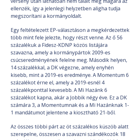
verseny után láthatóan nem talált még magára az
ellenzék, így a jelenlegi helyzetben aligha tudja
megszorítani a kormányoldalt.
Egy feltételezett EP-választáson a megkérdezettek
több mint fele jelezte, hogy részt venne. Az ő 56
százalékuk a Fidesz-KDNP közös listájára
szavazna, amely a kormánypártok 2009-es
csúcseredményének felelne meg. Második helyen,
14 százalékkal, a DK végezne, amely enyhén
kisebb, mint a 2019-es eredménye. A Momentum 6
százalékot érne el, amely a 2019-esnél 4
százalékponttal kevesebb. A Mi Hazánk 6
százalékot kapna, akár a Jobbik négy éve. Ez a DK
számára 3, a Momentumnak és a Mi Hazánknak 1-
1 mandátumot jelentene a kiosztható 21-ből.
Az összes többi párt az öt százalékos küszöb alatt
szerepelne, összesen a szavazni szándékozók 18