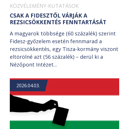
KÖZVÉLEMÉNY-KUTATÁSOK
CSAK A FIDESZTŐL VÁRJÁK A
REZSICSÖKKENTÉS FENNTARTÁSÁT
A magyarok többsége (60 százalék) szerint
Fidesz-győzelem esetén fennmarad a
rezsicsökkentés, egy Tisza-kormány viszont
eltörölné azt (56 százalék) – derül ki a
Nézőpont Intézet...
2026.04.03.