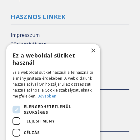
HASZNOS LINKEK
Impresszum
Süti szabályzat
×
Adatkezelési tájékoztató
Ez a weboldal sütiket
használ
Nézőpont archív
Ez a weboldal sütiket használ a felhasználói
élmény javítása érdekében. A weboldalunk
SAJTÓKAPCSOLAT
használatával Ön hozzájárul az összes süti
használatához, a Cookie szabályzatunknak
megfelelően.
Bővebben
E-mail:
sajto@nezopont.hu
ELENGEDHETETLENÜL
SZÜKSÉGES
TELJESÍTMÉNY
KAPCSOLAT
CÉLZÁS