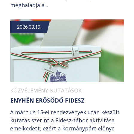
meghaladja a...
2026.03.19.
KÖZVÉLEMÉNY-KUTATÁSOK
ENYHÉN ERŐSÖDŐ FIDESZ
A március 15-ei rendezvények után készült
kutatás szerint a Fidesz-tábor aktivitása
emelkedett, ezért a kormánypárt előnye