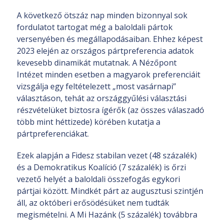
A következő ötszáz nap minden bizonnyal sok
fordulatot tartogat még a baloldali pártok
versenyében és megállapodásaiban. Ehhez képest
2023 elején az országos pártpreferencia adatok
kevesebb dinamikát mutatnak. A Nézőpont
Intézet minden esetben a magyarok preferenciáit
vizsgálja egy feltételezett „most vasárnapi”
választáson, tehát az országgyűlési választási
részvételüket biztosra ígérők (az összes válaszadó
több mint héttizede) körében kutatja a
pártpreferenciákat.
Ezek alapján a Fidesz stabilan vezet (48 százalék)
és a Demokratikus Koalíció (7 százalék) is őrzi
vezető helyét a baloldali összefogás egykori
pártjai között. Mindkét párt az augusztusi szintjén
áll, az októberi erősödésüket nem tudták
megismételni. A Mi Hazánk (5 százalék) továbbra