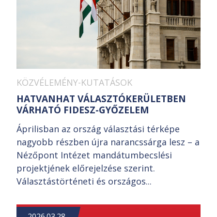
KÖZVÉLEMÉNY-KUTATÁSOK
HATVANHAT VÁLASZTÓKERÜLETBEN
VÁRHATÓ FIDESZ-GYŐZELEM
Áprilisban az ország választási térképe
nagyobb részben újra narancssárga lesz – a
Nézőpont Intézet mandátumbecslési
projektjének előrejelzése szerint.
Választástörténeti és országos...
2026.03.28.