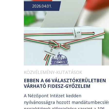
2026.04.01.
KÖZVÉLEMÉNY-KUTATÁSOK
EBBEN A 66 VÁLASZTÓKERÜLETBEN
VÁRHATÓ FIDESZ-GYŐZELEM
A Nézőpont Intézet kedden
nyilvánosságra hozott mandátumbecslé
projektjének előrejelzése szerint a 106