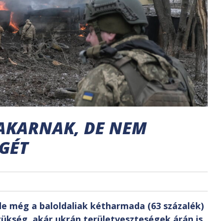
AKARNAK, DE NEM
GÉT
e még a baloldaliak kétharmada (63 százalék)
szükség, akár ukrán területveszteségek árán is