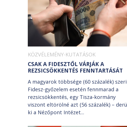
KÖZVÉLEMÉNY-KUTATÁSOK
CSAK A FIDESZTŐL VÁRJÁK A
REZSICSÖKKENTÉS FENNTARTÁSÁT
A magyarok többsége (60 százalék) szer
Fidesz-győzelem esetén fennmarad a
rezsicsökkentés, egy Tisza-kormány
viszont eltörölné azt (56 százalék) – derü
ki a Nézőpont Intézet...