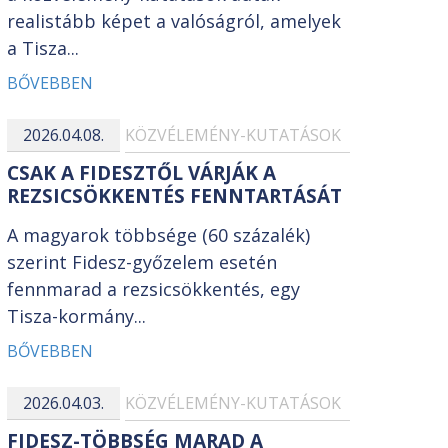
realistább képet a valóságról, amelyek
a Tisza...
BŐVEBBEN
2026.04.08.
KÖZVÉLEMÉNY-KUTATÁSOK
CSAK A FIDESZTŐL VÁRJÁK A
REZSICSÖKKENTÉS FENNTARTÁSÁT
A magyarok többsége (60 százalék)
szerint Fidesz-győzelem esetén
fennmarad a rezsicsökkentés, egy
Tisza-kormány...
BŐVEBBEN
2026.04.03.
KÖZVÉLEMÉNY-KUTATÁSOK
FIDESZ-TÖBBSÉG MARAD A