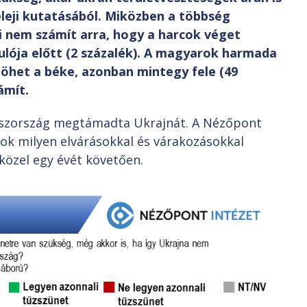
eleji kutatásából. Miközben a többség
i nem számít arra, hogy a harcok véget
lója előtt (2 százalék). A magyarok harmada
ljöhet a béke, azonban mintegy fele (49
ámít.
oszország megtámadta Ukrajnát. A Nézőpont
rok milyen elvárásokkal és várakozásokkal
özel egy évét követően.