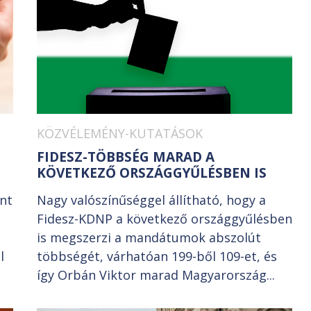
KÖZVÉLEMÉNY-KUTATÁSOK
FIDESZ-TÖBBSÉG MARAD A
KÖVETKEZŐ ORSZÁGGYŰLÉSBEN IS
int
Nagy valószínűséggel állítható, hogy a
Fidesz-KDNP a következő országgyűlésben
is megszerzi a mandátumok abszolút
l
többségét, várhatóan 199-ből 109-et, és
így Orbán Viktor marad Magyarország...