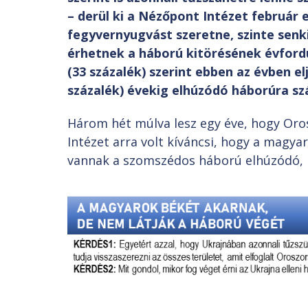
– derül ki a Nézőpont Intézet február 
fegyvernyugvást szeretne, szinte senk
érhetnek a háború kitörésének évfordu
(33 százalék) szerint ebben az évben e
százalék) évekig elhúzódó háborúra sz
Három hét múlva lesz egy éve, hogy Or
Intézet arra volt kíváncsi, hogy a magya
vannak a szomszédos háború elhúzódó, k