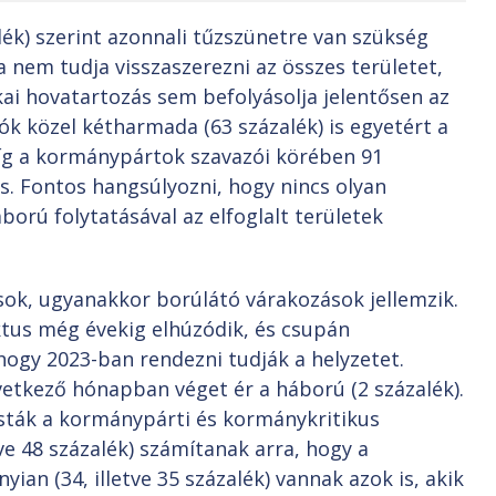
ék) szerint azonnali tűzszünetre van szükség
 nem tudja visszaszerezni az összes területet,
kai hovatartozás sem befolyásolja jelentősen az
zók közel kétharmada (63 százalék) is egyetért a
íg a kormánypártok szavazói körében 91
s. Fontos hangsúlyozni, hogy nincs olyan
ború folytatásával az elfoglalt területek
ok, ugyanakkor borúlátó várakozások jellemzik.
liktus még évekig elhúzódik, és csupán
hogy 2023-ban rendezni tudják a helyzetet.
vetkező hónapban véget ér a háború (2 százalék).
ták a kormánypárti és kormánykritikus
ve 48 százalék) számítanak arra, hogy a
ian (34, illetve 35 százalék) vannak azok is, akik