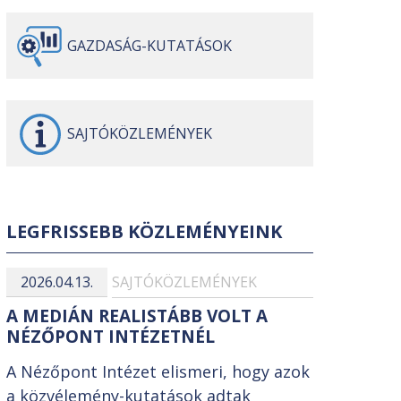
GAZDASÁG-
KUTATÁSOK
SAJTÓ
KÖZLEMÉNYEK
LEGFRISSEBB KÖZLEMÉNYEINK
2026.04.13.
SAJTÓKÖZLEMÉNYEK
A MEDIÁN REALISTÁBB VOLT A
NÉZŐPONT INTÉZETNÉL
A Nézőpont Intézet elismeri, hogy azok
a közvélemény-kutatások adtak