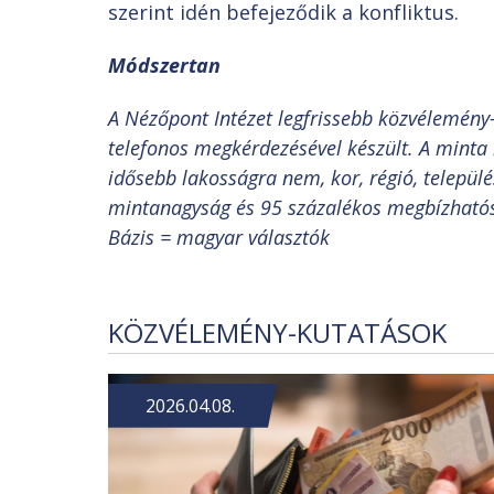
szerint idén befejeződik a konfliktus.
Módszertan
A Nézőpont Intézet legfrissebb közvélemény-
telefonos megkérdezésével készült. A minta
idősebb lakosságra nem, kor, régió, település
mintanagyság és 95 százalékos megbízhatóság
Bázis = magyar választók
KÖZVÉLEMÉNY-KUTATÁSOK
2026.04.08.