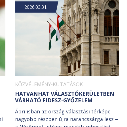
2026.03.31.
KÖZVÉLEMÉNY-KUTATÁSOK
HATVANHAT VÁLASZTÓKERÜLETBEN
VÁRHATÓ FIDESZ-GYŐZELEM
Áprilisban az ország választási térképe
si
nagyobb részben újra narancssárga lesz –
a Nézőpont Intézet mandátumbecslési