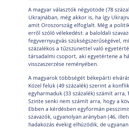
A magyar választók négyötöde (78 százal
Ukrajnában, még akkor is, ha így Ukrajna
amit Oroszország elfoglalt. Még a politi
erről szóló vélekedést: a baloldali szava
fegyvernyugvás szükségszerűségével, m
százalékos a tűzszünettel való egyetérté
társadalmi csoport, aki egyetértene a há
visszaszerzése reményében.
A magyarok többségét békepárti elvárás
Közel felük (49 százalék) szerint a konf
egyharmaduk (33 százalék) számít arra, 
Szinte senki nem számít arra, hogy a kö
Ebben a kérdésben egyformán pesszimis
szavazók, ugyanolyan arányban (46, illet
hadakozás évekig elhúzódik, de ugyananny