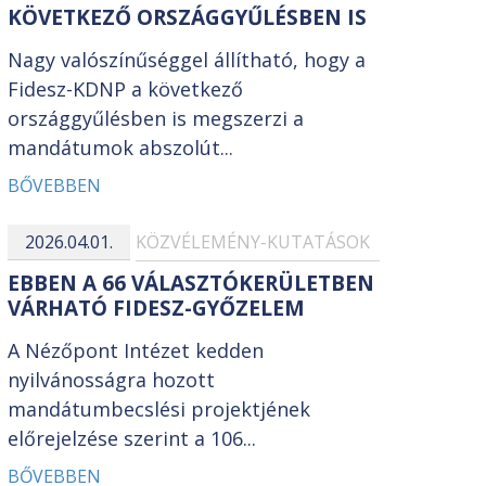
KÖVETKEZŐ ORSZÁGGYŰLÉSBEN IS
Nagy valószínűséggel állítható, hogy a
Fidesz-KDNP a következő
országgyűlésben is megszerzi a
mandátumok abszolút...
BŐVEBBEN
2026.04.01.
KÖZVÉLEMÉNY-KUTATÁSOK
EBBEN A 66 VÁLASZTÓKERÜLETBEN
VÁRHATÓ FIDESZ-GYŐZELEM
A Nézőpont Intézet kedden
nyilvánosságra hozott
mandátumbecslési projektjének
előrejelzése szerint a 106...
BŐVEBBEN