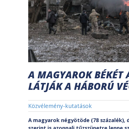
A MAGYAROK BÉKÉT 
LÁTJÁK A HÁBORÚ VÉ
Közvélemény-kutatások
A magyarok négyötöde (78 százalék), d
szerint is azonnali tűzszünetre lenne 