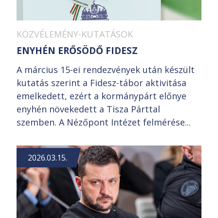
KÖZVÉLEMÉNY-KUTATÁSOK
ENYHÉN ERŐSÖDŐ FIDESZ
A március 15-ei rendezvények után készült
kutatás szerint a Fidesz-tábor aktivitása
emelkedett, ezért a kormánypárt előnye
enyhén növekedett a Tisza Párttal
szemben. A Nézőpont Intézet felmérése...
2026.03.15.