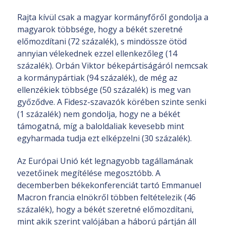
Rajta kívül csak a magyar kormányfőről gondolja a
magyarok többsége, hogy a békét szeretné
előmozdítani (72 százalék), s mindössze ötöd
annyian vélekednek ezzel ellenkezőleg (14
százalék). Orbán Viktor békepártiságáról nemcsak
a kormánypártiak (94 százalék), de még az
ellenzékiek többsége (50 százalék) is meg van
győződve. A Fidesz-szavazók körében szinte senki
(1 százalék) nem gondolja, hogy ne a békét
támogatná, míg a baloldaliak kevesebb mint
egyharmada tudja ezt elképzelni (30 százalék).
Az Európai Unió két legnagyobb tagállamának
vezetőinek megítélése megosztóbb. A
decemberben békekonferenciát tartó Emmanuel
Macron francia elnökről többen feltételezik (46
százalék), hogy a békét szeretné előmozdítani,
mint akik szerint valójában a háború pártján áll