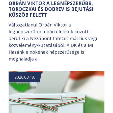
ORBÁN VIKTOR A LEGNÉPSZERŰBB,
TOROCZKAI ÉS DOBREV IS BEJUTÁSI
KÜSZÖB FELETT
Változatlanul Orbán Viktor a
legnépszerűbb a pártelnökök között –
derül ki a Nézőpont Intézet március végi
közvélemény-kutatásából. A DK és a Mi
Hazánk elnökének népszerűsége is
meghaladja a...
2026.03.19.