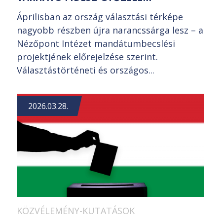
Áprilisban az ország választási térképe
nagyobb részben újra narancssárga lesz – a
Nézőpont Intézet mandátumbecslési
projektjének előrejelzése szerint.
Választástörténeti és országos...
2026.03.28.
KÖZVÉLEMÉNY-KUTATÁSOK