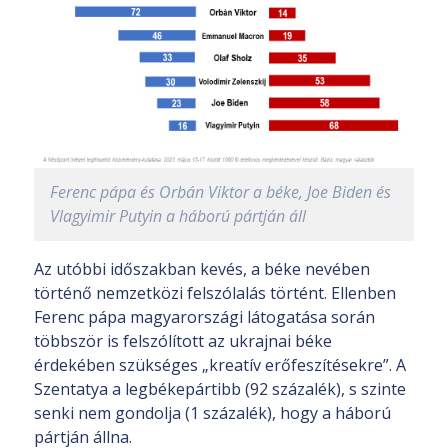
Ferenc pápa és Orbán Viktor a béke, Joe Biden és
Vlagyimir Putyin a háború pártján áll
Az utóbbi időszakban kevés, a béke nevében
történő nemzetközi felszólalás történt. Ellenben
Ferenc pápa magyarországi látogatása során
többször is felszólított az ukrajnai béke
érdekében szükséges „kreatív erőfeszítésekre”. A
Szentatya a legbékepártibb (92 százalék), s szinte
senki nem gondolja (1 százalék), hogy a háború
pártján állna.