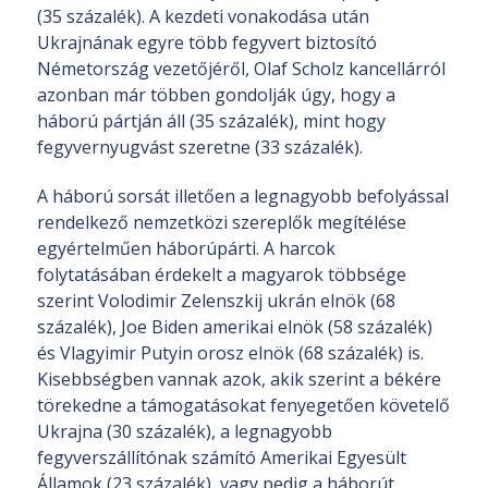
(35 százalék). A kezdeti vonakodása után
Ukrajnának egyre több fegyvert biztosító
Németország vezetőjéről, Olaf Scholz kancellárról
azonban már többen gondolják úgy, hogy a
háború pártján áll (35 százalék), mint hogy
fegyvernyugvást szeretne (33 százalék).
A háború sorsát illetően a legnagyobb befolyással
rendelkező nemzetközi szereplők megítélése
egyértelműen háborúpárti. A harcok
folytatásában érdekelt a magyarok többsége
szerint Volodimir Zelenszkij ukrán elnök (68
százalék), Joe Biden amerikai elnök (58 százalék)
és Vlagyimir Putyin orosz elnök (68 százalék) is.
Kisebbségben vannak azok, akik szerint a békére
törekedne a támogatásokat fenyegetően követelő
Ukrajna (30 százalék), a legnagyobb
fegyverszállítónak számító Amerikai Egyesült
Államok (23 százalék), vagy pedig a háborút