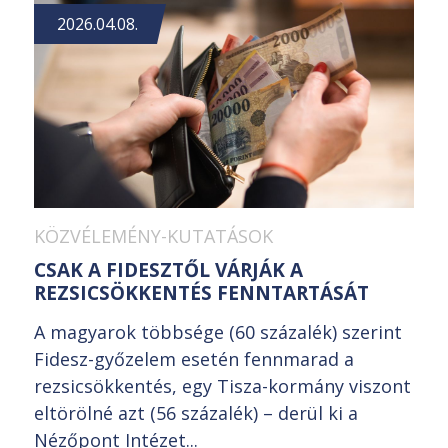
2026.04.08.
KÖZVÉLEMÉNY-KUTATÁSOK
CSAK A FIDESZTŐL VÁRJÁK A
REZSICSÖKKENTÉS FENNTARTÁSÁT
A magyarok többsége (60 százalék) szerint
Fidesz-győzelem esetén fennmarad a
rezsicsökkentés, egy Tisza-kormány viszont
eltörölné azt (56 százalék) – derül ki a
Nézőpont Intézet...