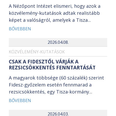
A Nézőpont Intézet elismeri, hogy azok a
közvélemény-kutatások adtak realistább
képet a valóságról, amelyek a Tisza...
BŐVEBBEN
2026.04.08.
KÖZVÉLEMÉNY-KUTATÁSOK
CSAK A FIDESZTŐL VÁRJÁK A
REZSICSÖKKENTÉS FENNTARTÁSÁT
A magyarok többsége (60 százalék) szerint
Fidesz-győzelem esetén fennmarad a
rezsicsökkentés, egy Tisza-kormány...
BŐVEBBEN
2026.04.03.