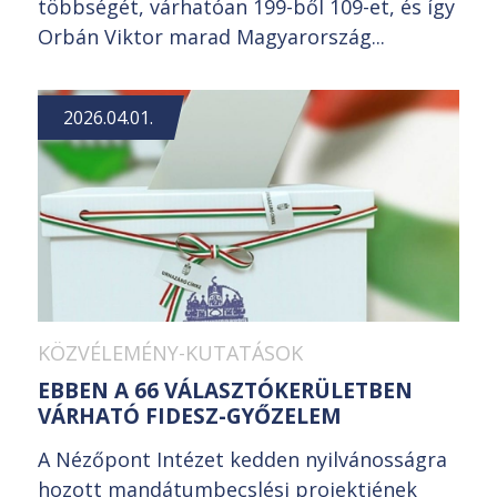
többségét, várhatóan 199-ből 109-et, és így
Orbán Viktor marad Magyarország...
2026.04.01.
KÖZVÉLEMÉNY-KUTATÁSOK
EBBEN A 66 VÁLASZTÓKERÜLETBEN
VÁRHATÓ FIDESZ-GYŐZELEM
A Nézőpont Intézet kedden nyilvánosságra
hozott mandátumbecslési projektjének