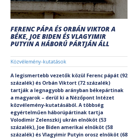
FERENC PÁPA ÉS ORBÁN VIKTOR A
BÉKE, JOE BIDEN ÉS VLAGYIMIR
PUTYIN A HÁBORÚ PÁRTJÁN ÁLL
Közvélemény-kutatások
A legismertebb vezetők közül Ferenc pápát (92
százalék) és Orbán Viktort (72 százalék)
tartják a legnagyobb arányban békepártinak
a magyarok – derül ki a Nézőpont Intézet
közvélemény-kutatásából. A többség
egyértelműen háborúpártinak tartja
Volodimir Zelenszkij ukrán elnököt (53
százalék), Joe Biden amerikai elnököt (58
százalék) és Vlagyimir Putyin orosz elnököt (68