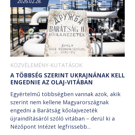
2026.02.28.
KÖZVÉLEMÉNY-KUTATÁSOK
A TÖBBSÉG SZERINT UKRAJNÁNAK KELL
ENGEDNIE AZ OLAJ-VITÁBAN
Egyértelmű többségben vannak azok, akik
szerint nem kellene Magyarországnak
engedni a Barátság kőolajvezeték
újraindításáról szóló vitában – derül ki a
Nézőpont Intézet legfrissebb...