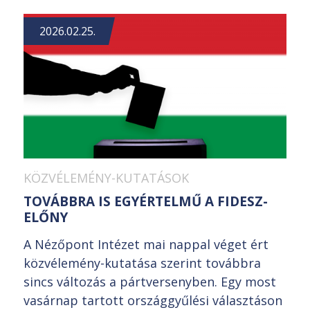
2026.02.25.
KÖZVÉLEMÉNY-KUTATÁSOK
TOVÁBBRA IS EGYÉRTELMŰ A FIDESZ-
ELŐNY
A Nézőpont Intézet mai nappal véget ért
közvélemény-kutatása szerint továbbra
sincs változás a pártversenyben. Egy most
vasárnap tartott országgyűlési választáson