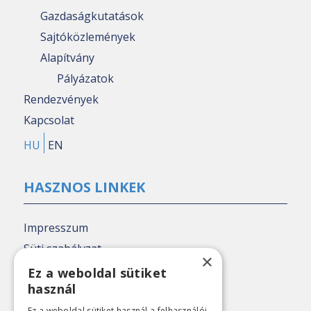
Gazdaságkutatások
Sajtóközlemények
Alapítvány
Pályázatok
Rendezvények
Kapcsolat
HU
EN
HASZNOS LINKEK
Impresszum
Süti szabályzat
×
Adatkezelési tájékoztató
Ez a weboldal sütiket
használ
Nézőpont archív
Ez a weboldal sütiket használ a felhasználói