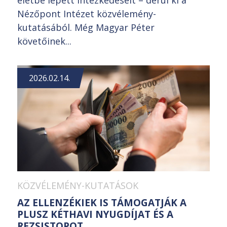
életbe lépett intézkedéseit – derül ki a
Nézőpont Intézet közvélemény-
kutatásából. Még Magyar Péter
követőinek...
2026.02.14.
KÖZVÉLEMÉNY-KUTATÁSOK
AZ ELLENZÉKIEK IS TÁMOGATJÁK A
PLUSZ KÉTHAVI NYUGDÍJAT ÉS A
REZSISTOPOT