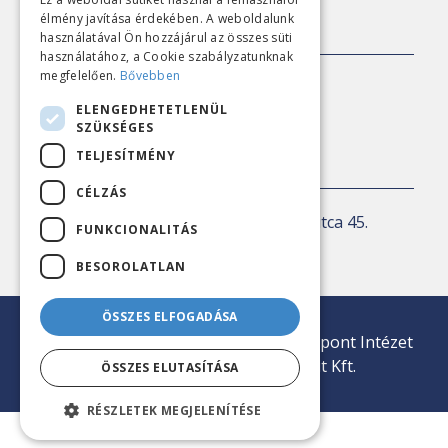
élmény javítása érdekében. A weboldalunk
SAJTÓKAPCSOLAT
használatával Ön hozzájárul az összes süti
használatához, a Cookie szabályzatunknak
megfelelően.
Bővebben
E-mail:
sajto@nezopont.hu
ELENGEDHETETLENÜL
SZÜKSÉGES
TELJESÍTMÉNY
KAPCSOLAT
CÉLZÁS
Levelezési cím:
1143 Budapest, Ilka utca 45.
FUNKCIONALITÁS
E-mail:
iroda@nezopont.hu
BESOROLATLAN
ÖSSZES ELFOGADÁSA
© 2026 Minden jog fenntartva | Nézőpont Intézet
Közvélemény-kutató Nonprofit Kft.
ÖSSZES ELUTASÍTÁSA
RÉSZLETEK MEGJELENÍTÉSE