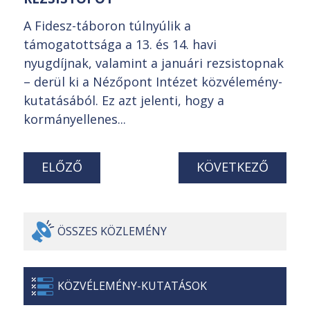
A Fidesz-táboron túlnyúlik a
támogatottsága a 13. és 14. havi
nyugdíjnak, valamint a januári rezsistopnak
– derül ki a Nézőpont Intézet közvélemény-
kutatásából. Ez azt jelenti, hogy a
kormányellenes...
ELŐZŐ
KÖVETKEZŐ
ÖSSZES
KÖZLEMÉNY
KÖZVÉLEMÉNY-
KUTATÁSOK