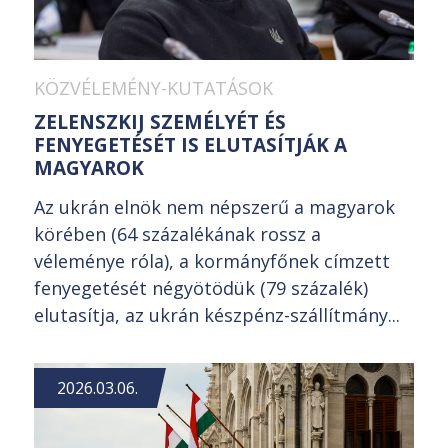
KÖZVÉLEMÉNY-KUTATÁSOK
ZELENSZKIJ SZEMÉLYÉT ÉS
FENYEGETÉSÉT IS ELUTASÍTJÁK A
MAGYAROK
Az ukrán elnök nem népszerű a magyarok
körében (64 százalékának rossz a
véleménye róla), a kormányfőnek címzett
fenyegetését négyötödük (79 százalék)
elutasítja, az ukrán készpénz-szállítmány...
2026.03.06.