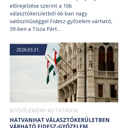
előrejelzése szerint a 106
választókerületből 66-ban nagy
valószínűséggel Fidesz-győzelem várható,
39-ben a Tisza Párt...
2026.03.31.
KÖZVÉLEMÉNY-KUTATÁSOK
HATVANHAT VÁLASZTÓKERÜLETBEN
VÁRHATÓ FIDESZ-GYŐZELEM