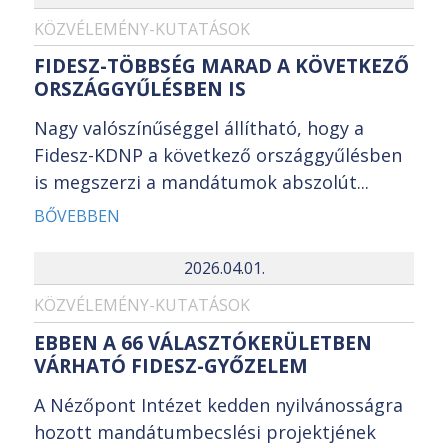
KÖZVÉLEMÉNY-KUTATÁSOK
FIDESZ-TÖBBSÉG MARAD A KÖVETKEZŐ
ORSZÁGGYŰLÉSBEN IS
Nagy valószínűséggel állítható, hogy a
Fidesz-KDNP a következő országgyűlésben
is megszerzi a mandátumok abszolút...
BŐVEBBEN
2026.04.01.
KÖZVÉLEMÉNY-KUTATÁSOK
EBBEN A 66 VÁLASZTÓKERÜLETBEN
VÁRHATÓ FIDESZ-GYŐZELEM
A Nézőpont Intézet kedden nyilvánosságra
hozott mandátumbecslési projektjének