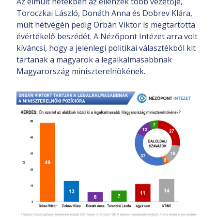
Az elmúlt hetekben az ellenzék több vezetője,
Toroczkai László, Donáth Anna és Dobrev Klára,
múlt hétvégén pedig Orbán Viktor is megtartotta
évértékelő beszédét. A Nézőpont Intézet arra volt
kíváncsi, hogy a jelenlegi politikai választékból kit
tartanak a magyarok a legalkalmasabbnak
Magyarország miniszterelnökének.