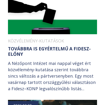
KÖZVÉLEMÉNY-KUTATÁSOK
TOVÁBBRA IS EGYÉRTELMŰ A FIDESZ-
ELŐNY
A Nézőpont Intézet mai nappal véget ért
közvélemény-kutatása szerint továbbra
sincs változás a pártversenyben. Egy most
vasárnap tartott országgyűlési választáson
a Fidesz–KDNP legvalószínűbb listás...