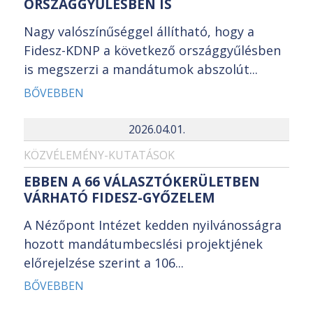
ORSZÁGGYŰLÉSBEN IS
Nagy valószínűséggel állítható, hogy a
Fidesz-KDNP a következő országgyűlésben
is megszerzi a mandátumok abszolút...
BŐVEBBEN
2026.04.01.
KÖZVÉLEMÉNY-KUTATÁSOK
EBBEN A 66 VÁLASZTÓKERÜLETBEN
VÁRHATÓ FIDESZ-GYŐZELEM
A Nézőpont Intézet kedden nyilvánosságra
hozott mandátumbecslési projektjének
előrejelzése szerint a 106...
BŐVEBBEN