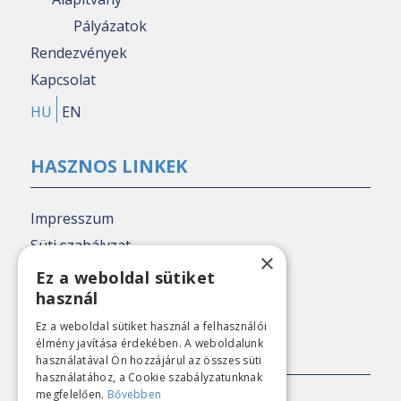
Pályázatok
Rendezvények
Kapcsolat
HU
EN
HASZNOS LINKEK
Impresszum
Süti szabályzat
×
Adatkezelési tájékoztató
Ez a weboldal sütiket
használ
Nézőpont archív
Ez a weboldal sütiket használ a felhasználói
élmény javítása érdekében. A weboldalunk
SAJTÓKAPCSOLAT
használatával Ön hozzájárul az összes süti
használatához, a Cookie szabályzatunknak
megfelelően.
Bővebben