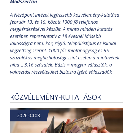
Módszertan
A Nézőpont Intézet legfrissebb közvélemény-kutatása
február 13. és 15. között 1000 fő telefonos
megkérdezésével készült. A minta minden kutatás
esetében reprezentatív a 18 évesnél idősebb
lakosságra nem, kor, régió, településtípus és iskolai
végzettség szerint. 1000 fős mintanagyság és 95
százalékos megbízhatósági szint esetén a mintavételi
hiba ± 3,16 százalék. Bázis = magyar választók, a
választási részvételüket biztosra ígérő válaszadók
KÖZVÉLEMÉNY-KUTATÁSOK
2026.04.08.