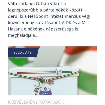
Változatlanul Orbán Viktor a
legnépszerűbb a pártelnökök között –
derül ki a Nézőpont Intézet március végi
közvélemény-kutatásából. A DK és a Mi
Hazánk elnökének népszerűsége is
meghaladja a...
2026.03.19.
KÖZVÉLEMÉNY-KUTATÁSOK