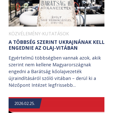
KÖZVÉLEMÉNY-KUTATÁSOK
A TÖBBSÉG SZERINT UKRAJNÁNAK KELL
ENGEDNIE AZ OLAJ-VITÁBAN
Egyértelmű többségben vannak azok, akik
szerint nem kellene Magyarországnak
engedni a Barátság kőolajvezeték
újraindításáról szóló vitában – derül ki a
Nézőpont Intézet legfrissebb...
2026.02.25.