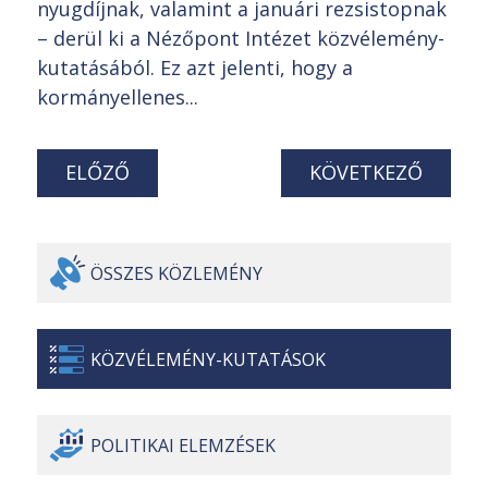
nyugdíjnak, valamint a januári rezsistopnak
– derül ki a Nézőpont Intézet közvélemény-
kutatásából. Ez azt jelenti, hogy a
kormányellenes...
ELŐZŐ
KÖVETKEZŐ
ÖSSZES
KÖZLEMÉNY
KÖZVÉLEMÉNY-
KUTATÁSOK
POLITIKAI
ELEMZÉSEK