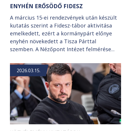
ENYHÉN ERŐSÖDŐ FIDESZ
A március 15-ei rendezvények után készült
kutatás szerint a Fidesz-tábor aktivitása
emelkedett, ezért a kormánypárt előnye
enyhén növekedett a Tisza Párttal
szemben. A Nézőpont Intézet felmérése...
2026.03.15.