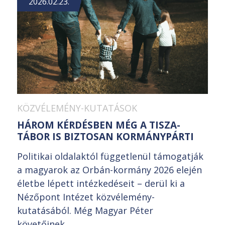
2026.02.23.
KÖZVÉLEMÉNY-KUTATÁSOK
HÁROM KÉRDÉSBEN MÉG A TISZA-
TÁBOR IS BIZTOSAN KORMÁNYPÁRTI
Politikai oldalaktól függetlenül támogatják
a magyarok az Orbán-kormány 2026 elején
életbe lépett intézkedéseit – derül ki a
Nézőpont Intézet közvélemény-
kutatásából. Még Magyar Péter
követőinek...