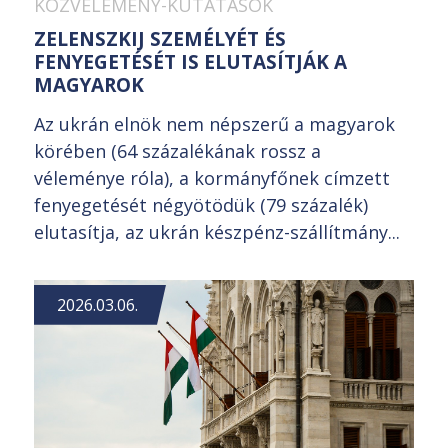
KÖZVÉLEMÉNY-KUTATÁSOK
ZELENSZKIJ SZEMÉLYÉT ÉS
FENYEGETÉSÉT IS ELUTASÍTJÁK A
MAGYAROK
Az ukrán elnök nem népszerű a magyarok
körében (64 százalékának rossz a
véleménye róla), a kormányfőnek címzett
fenyegetését négyötödük (79 százalék)
elutasítja, az ukrán készpénz-szállítmány...
2026.03.06.