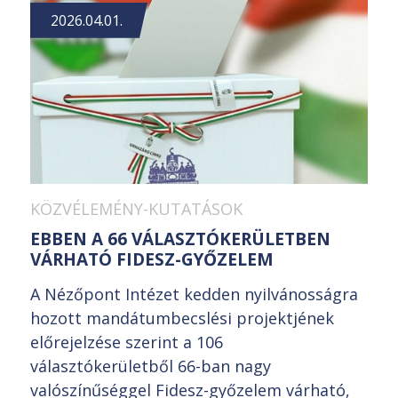
2026.04.01.
KÖZVÉLEMÉNY-KUTATÁSOK
EBBEN A 66 VÁLASZTÓKERÜLETBEN
VÁRHATÓ FIDESZ-GYŐZELEM
A Nézőpont Intézet kedden nyilvánosságra
hozott mandátumbecslési projektjének
előrejelzése szerint a 106
választókerületből 66-ban nagy
valószínűséggel Fidesz-győzelem várható,