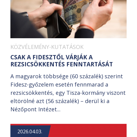
KÖZVÉLEMÉNY-KUTATÁSOK
CSAK A FIDESZTŐL VÁRJÁK A
REZSICSÖKKENTÉS FENNTARTÁSÁT
A magyarok többsége (60 százalék) szerint
Fidesz-győzelem esetén fennmarad a
rezsicsökkentés, egy Tisza-kormány viszont
eltörölné azt (56 százalék) – derül ki a
Nézőpont Intézet...
2026.04.03.