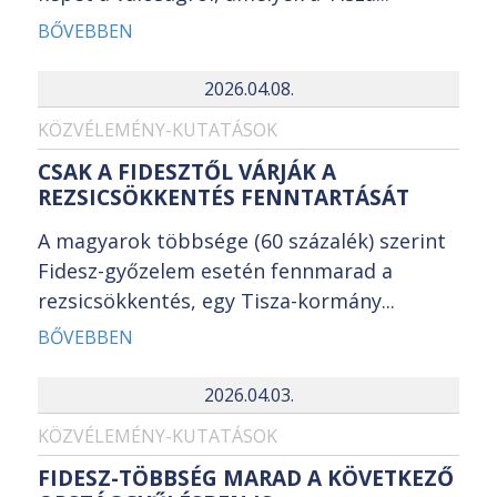
BŐVEBBEN
2026.04.08.
KÖZVÉLEMÉNY-KUTATÁSOK
CSAK A FIDESZTŐL VÁRJÁK A
REZSICSÖKKENTÉS FENNTARTÁSÁT
A magyarok többsége (60 százalék) szerint
Fidesz-győzelem esetén fennmarad a
rezsicsökkentés, egy Tisza-kormány...
BŐVEBBEN
2026.04.03.
KÖZVÉLEMÉNY-KUTATÁSOK
FIDESZ-TÖBBSÉG MARAD A KÖVETKEZŐ