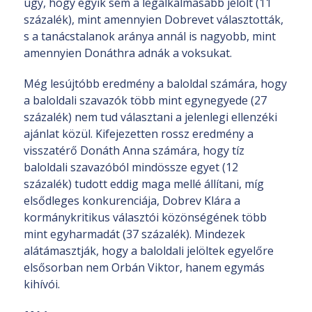
úgy, hogy egyik sem a legalkalmasabb jelölt (11
százalék), mint amennyien Dobrevet választották,
s a tanácstalanok aránya annál is nagyobb, mint
amennyien Donáthra adnák a voksukat.
Még lesújtóbb eredmény a baloldal számára, hogy
a baloldali szavazók több mint egynegyede (27
százalék) nem tud választani a jelenlegi ellenzéki
ajánlat közül. Kifejezetten rossz eredmény a
visszatérő Donáth Anna számára, hogy tíz
baloldali szavazóból mindössze egyet (12
százalék) tudott eddig maga mellé állítani, míg
elsődleges konkurenciája, Dobrev Klára a
kormánykritikus választói közönségének több
mint egyharmadát (37 százalék). Mindezek
alátámasztják, hogy a baloldali jelöltek egyelőre
elsősorban nem Orbán Viktor, hanem egymás
kihívói.