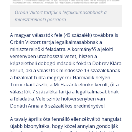
Orbán Viktort tartják a legalkalmasabbnak a
miniszterelnöki pozícióra
A magyar választók fele (49 százalék) továbbra is
Orbán Viktort tartja legalkalmasabbnak a
miniszterelnöki feladatra. A kormányfő a jelölti
versenyben utcahosszal vezet, hiszen a
képzeletbeli dobogó második fokára Dobrev Klára
került, aki a választók mindössze 13 százalékának
a bizalmát tudta megnyerni. Harmadik helyen
Toroczkai László, a Mi Hazánk elnöke került, őt a
választók 7 százaléka tartja a legalkalmasabbnak
a feladatra. Vele szinte holtversenyben van
Donáth Anna a 6 százalékos eredményével.
A tavaly április óta fennálló ellenzékváltó hangulat
újabb bizonyítéka, hogy közel annyian gondolják