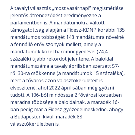
A tavalyi választás „most vasárnapi” megismétlése
jelentős átrendeződést eredményezne a
parlamentben is. A mandátumokra váltott
támogatottság alapján a Fidesz-KDNP korábbi 135
mandátumos többségét 148 mandátumra növelné
a fennálló erőviszonyok mellett, amely a
mandátumok közel háromnegyedével (74,4
százalék) újabb rekordot jelentene. A baloldal
mandátumszáma a tavaly áprilisban szerzett 57-
ről 30-ra csökkenne (a mandátumok 15 százaléka),
mert a főváros azon választókerületeit is
elveszítené, ahol 2022 áprilisában még győzni
tudott. A 106-ból mindössze 2 fővárosi körzetben
maradna többsége a baloldalnak, a maradék 16-
ban pedig már a Fidesz győzedelmeskedne, ahogy
a Budapesten kívüli maradék 88
választókerületben is.