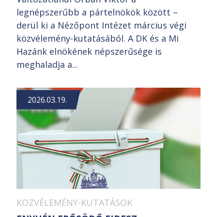
legnépszerűbb a pártelnökök között –
derül ki a Nézőpont Intézet március végi
közvélemény-kutatásából. A DK és a Mi
Hazánk elnökének népszerűsége is
meghaladja a...
2026.03.19.
KÖZVÉLEMÉNY-KUTATÁSOK