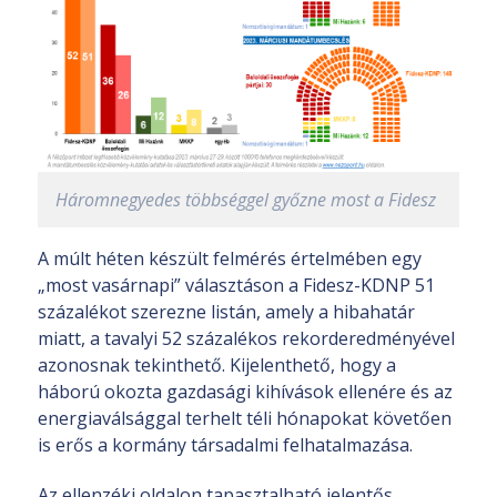
Háromnegyedes többséggel győzne most a Fidesz
A múlt héten készült felmérés értelmében egy
„most vasárnapi” választáson a Fidesz-KDNP 51
százalékot szerezne listán, amely a hibahatár
miatt, a tavalyi 52 százalékos rekorderedményével
azonosnak tekinthető. Kijelenthető, hogy a
háború okozta gazdasági kihívások ellenére és az
energiaválsággal terhelt téli hónapokat követően
is erős a kormány társadalmi felhatalmazása.
Az ellenzéki oldalon tapasztalható jelentős