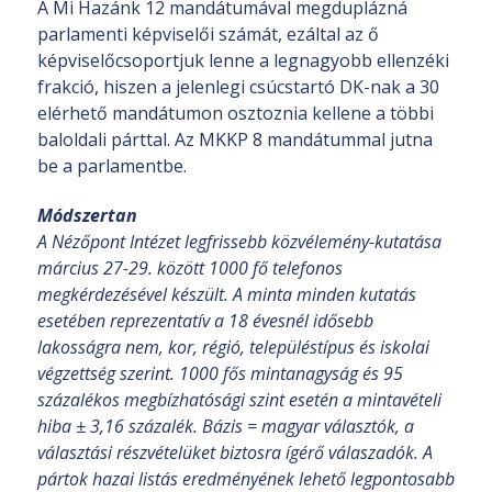
A Mi Hazánk 12 mandátumával megduplázná
parlamenti képviselői számát, ezáltal az ő
képviselőcsoportjuk lenne a legnagyobb ellenzéki
frakció, hiszen a jelenlegi csúcstartó DK-nak a 30
elérhető mandátumon osztoznia kellene a többi
baloldali párttal. Az MKKP 8 mandátummal jutna
be a parlamentbe.
Módszertan
A Nézőpont Intézet legfrissebb közvélemény-kutatása
március 27-29. között 1000 fő telefonos
megkérdezésével készült. A minta minden kutatás
esetében reprezentatív a 18 évesnél idősebb
lakosságra nem, kor, régió, településtípus és iskolai
végzettség szerint. 1000 fős mintanagyság és 95
százalékos megbízhatósági szint esetén a mintavételi
hiba ± 3,16 százalék. Bázis = magyar választók, a
választási részvételüket biztosra ígérő válaszadók. A
pártok hazai listás eredményének lehető legpontosabb