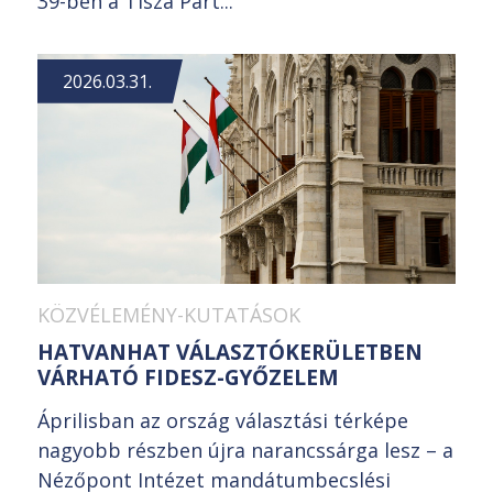
39-ben a Tisza Párt...
2026.03.31.
KÖZVÉLEMÉNY-KUTATÁSOK
HATVANHAT VÁLASZTÓKERÜLETBEN
VÁRHATÓ FIDESZ-GYŐZELEM
Áprilisban az ország választási térképe
nagyobb részben újra narancssárga lesz – a
Nézőpont Intézet mandátumbecslési