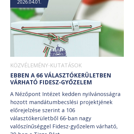
2026.04.01.
KÖZVÉLEMÉNY-KUTATÁSOK
EBBEN A 66 VÁLASZTÓKERÜLETBEN
VÁRHATÓ FIDESZ-GYŐZELEM
A Nézőpont Intézet kedden nyilvánosságra
hozott mandátumbecslési projektjének
előrejelzése szerint a 106
választókerületből 66-ban nagy
valószínűséggel Fidesz-győzelem várható,