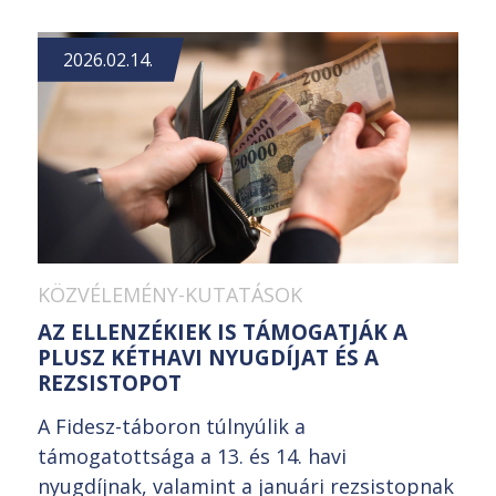
2026.02.14.
KÖZVÉLEMÉNY-KUTATÁSOK
AZ ELLENZÉKIEK IS TÁMOGATJÁK A
PLUSZ KÉTHAVI NYUGDÍJAT ÉS A
REZSISTOPOT
A Fidesz-táboron túlnyúlik a
támogatottsága a 13. és 14. havi
nyugdíjnak, valamint a januári rezsistopnak