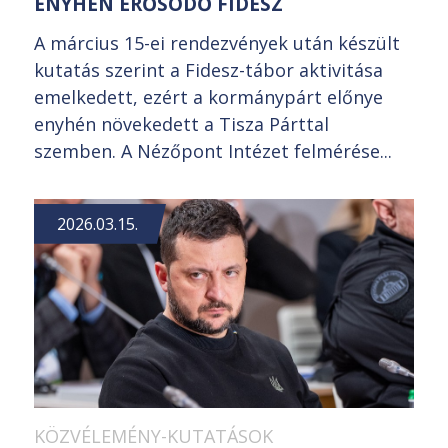
ENYHÉN ERŐSÖDŐ FIDESZ
A március 15-ei rendezvények után készült
kutatás szerint a Fidesz-tábor aktivitása
emelkedett, ezért a kormánypárt előnye
enyhén növekedett a Tisza Párttal
szemben. A Nézőpont Intézet felmérése...
2026.03.15.
KÖZVÉLEMÉNY-KUTATÁSOK