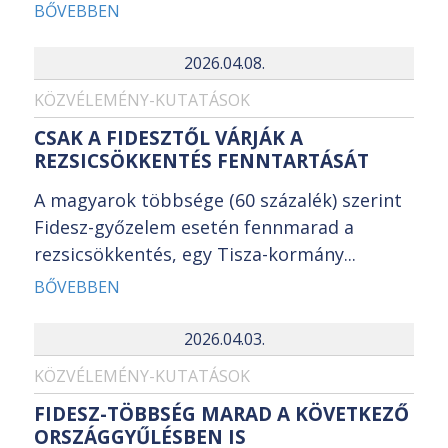
BŐVEBBEN
2026.04.08.
KÖZVÉLEMÉNY-KUTATÁSOK
CSAK A FIDESZTŐL VÁRJÁK A
REZSICSÖKKENTÉS FENNTARTÁSÁT
A magyarok többsége (60 százalék) szerint
Fidesz-győzelem esetén fennmarad a
rezsicsökkentés, egy Tisza-kormány...
BŐVEBBEN
2026.04.03.
KÖZVÉLEMÉNY-KUTATÁSOK
FIDESZ-TÖBBSÉG MARAD A KÖVETKEZŐ
ORSZÁGGYŰLÉSBEN IS