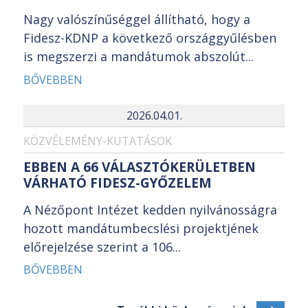
Nagy valószínűséggel állítható, hogy a
Fidesz-KDNP a következő országgyűlésben
is megszerzi a mandátumok abszolút...
BŐVEBBEN
2026.04.01.
KÖZVÉLEMÉNY-KUTATÁSOK
EBBEN A 66 VÁLASZTÓKERÜLETBEN
VÁRHATÓ FIDESZ-GYŐZELEM
A Nézőpont Intézet kedden nyilvánosságra
hozott mandátumbecslési projektjének
előrejelzése szerint a 106...
BŐVEBBEN