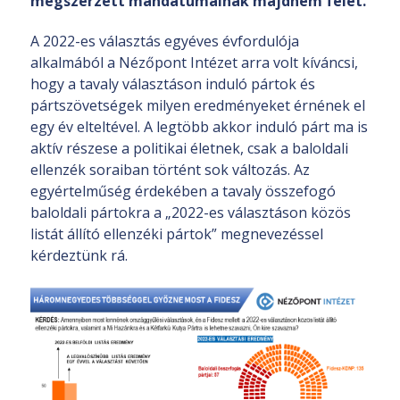
megszerzett mandátumainak majdnem felét.
A 2022-es választás egyéves évfordulója
alkalmából a Nézőpont Intézet arra volt kíváncsi,
hogy a tavaly választáson induló pártok és
pártszövetségek milyen eredményeket érnének el
egy év elteltével. A legtöbb akkor induló párt ma is
aktív részese a politikai életnek, csak a baloldali
ellenzék soraiban történt sok változás. Az
egyértelműség érdekében a tavaly összefogó
baloldali pártokra a „2022-es választáson közös
listát állító ellenzéki pártok” megnevezéssel
kérdeztünk rá.