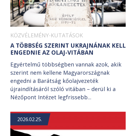
KÖZVÉLEMÉNY-KUTATÁSOK
A TÖBBSÉG SZERINT UKRAJNÁNAK KELL
ENGEDNIE AZ OLAJ-VITÁBAN
Egyértelmű többségben vannak azok, akik
szerint nem kellene Magyarországnak
engedni a Barátság kőolajvezeték
újraindításáról szóló vitában – derül ki a
Nézőpont Intézet legfrissebb...
2026.02.25.