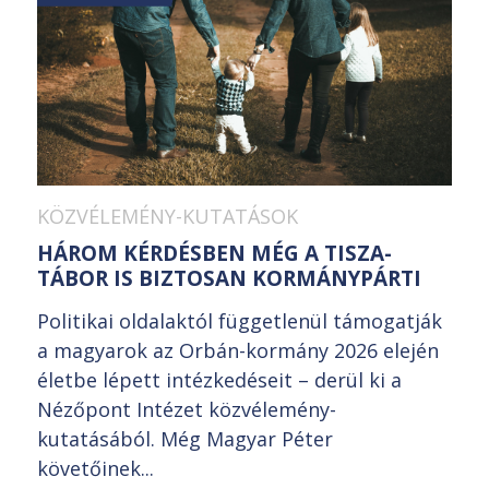
KÖZVÉLEMÉNY-KUTATÁSOK
HÁROM KÉRDÉSBEN MÉG A TISZA-
TÁBOR IS BIZTOSAN KORMÁNYPÁRTI
Politikai oldalaktól függetlenül támogatják
a magyarok az Orbán-kormány 2026 elején
életbe lépett intézkedéseit – derül ki a
Nézőpont Intézet közvélemény-
kutatásából. Még Magyar Péter
követőinek...