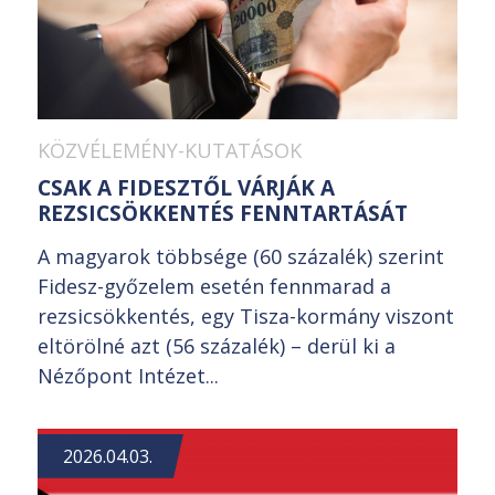
KÖZVÉLEMÉNY-KUTATÁSOK
CSAK A FIDESZTŐL VÁRJÁK A
REZSICSÖKKENTÉS FENNTARTÁSÁT
A magyarok többsége (60 százalék) szerint
Fidesz-győzelem esetén fennmarad a
rezsicsökkentés, egy Tisza-kormány viszont
eltörölné azt (56 százalék) – derül ki a
Nézőpont Intézet...
2026.04.03.