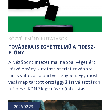
KÖZVÉLEMÉNY-KUTATÁSOK
TOVÁBBRA IS EGYÉRTELMŰ A FIDESZ-
ELŐNY
A Nézőpont Intézet mai nappal véget ért
közvélemény-kutatása szerint továbbra
sincs változás a pártversenyben. Egy most
vasárnap tartott országgyűlési választáson
a Fidesz–KDNP legvalószínűbb listás...
2026.02.23.