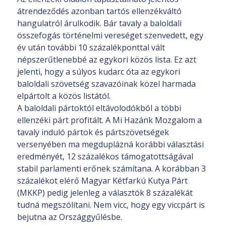
átrendeződés azonban tartós ellenzékváltó
hangulatról árulkodik. Bár tavaly a baloldali
összefogás történelmi vereséget szenvedett, egy
év után további 10 százalékponttal vált
népszerűtlenebbé az egykori közös lista. Ez azt
jelenti, hogy a súlyos kudarc óta az egykori
baloldali szövetség szavazóinak közel harmada
elpártolt a közös listától.
A baloldali pártoktól eltávolodókból a többi
ellenzéki párt profitált. A Mi Hazánk Mozgalom a
tavaly induló pártok és pártszövetségek
versenyében ma megduplázná korábbi választási
eredményét, 12 százalékos támogatottságával
stabil parlamenti erőnek számítana. A korábban 3
százalékot elérő Magyar Kétfarkú Kutya Párt
(MKKP) pedig jelenleg a választók 8 százalékát
tudná megszólítani. Nem vicc, hogy egy viccpárt is
bejutna az Országgyűlésbe.