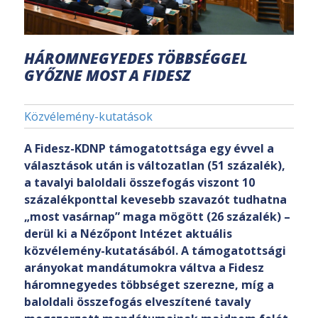
HÁROMNEGYEDES TÖBBSÉGGEL
GYŐZNE MOST A FIDESZ
Közvélemény-kutatások
A Fidesz-KDNP támogatottsága egy évvel a
választások után is változatlan (51 százalék),
a tavalyi baloldali összefogás viszont 10
százalékponttal kevesebb szavazót tudhatna
„most vasárnap” maga mögött (26 százalék) –
derül ki a Nézőpont Intézet aktuális
közvélemény-kutatásából. A támogatottsági
arányokat mandátumokra váltva a Fidesz
háromnegyedes többséget szerezne, míg a
baloldali összefogás elveszítené tavaly