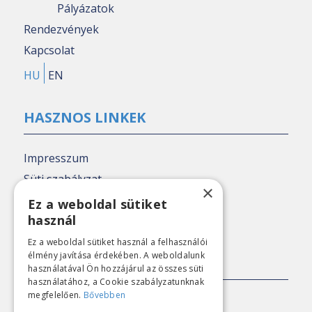
Pályázatok
Rendezvények
Kapcsolat
HU
EN
HASZNOS LINKEK
Impresszum
Süti szabályzat
×
Adatkezelési tájékoztató
Ez a weboldal sütiket
használ
Nézőpont archív
Ez a weboldal sütiket használ a felhasználói
élmény javítása érdekében. A weboldalunk
SAJTÓKAPCSOLAT
használatával Ön hozzájárul az összes süti
használatához, a Cookie szabályzatunknak
megfelelően.
Bővebben
E-mail:
sajto@nezopont.hu