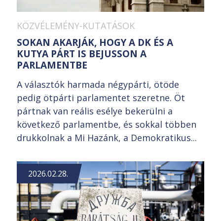
KÖZVÉLEMÉNY-KUTATÁSOK
SOKAN AKARJÁK, HOGY A DK ÉS A
KUTYA PÁRT IS BEJUSSON A
PARLAMENTBE
A választók harmada négypárti, ötöde
pedig ötpárti parlamentet szeretne. Öt
pártnak van reális esélye bekerülni a
következő parlamentbe, és sokkal többen
drukkolnak a Mi Hazánk, a Demokratikus...
2026.02.28.