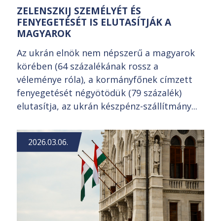
ZELENSZKIJ SZEMÉLYÉT ÉS
FENYEGETÉSÉT IS ELUTASÍTJÁK A
MAGYAROK
Az ukrán elnök nem népszerű a magyarok
körében (64 százalékának rossz a
véleménye róla), a kormányfőnek címzett
fenyegetését négyötödük (79 százalék)
elutasítja, az ukrán készpénz-szállítmány...
2026.03.06.