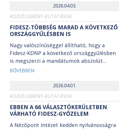
2026.04.03.
KÖZVÉLEMÉNY-KUTATÁSOK
FIDESZ-TÖBBSÉG MARAD A KÖVETKEZŐ
ORSZÁGGYŰLÉSBEN IS
Nagy valószínűséggel állítható, hogy a
Fidesz-KDNP a következő országgyűlésben
is megszerzi a mandátumok abszolút...
BŐVEBBEN
2026.04.01.
KÖZVÉLEMÉNY-KUTATÁSOK
EBBEN A 66 VÁLASZTÓKERÜLETBEN
VÁRHATÓ FIDESZ-GYŐZELEM
A Nézőpont Intézet kedden nyilvánosságra