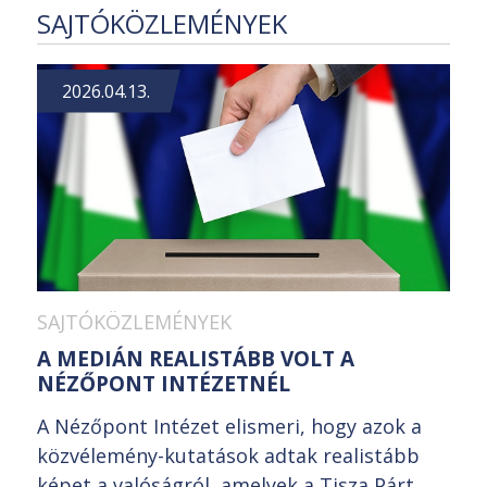
SAJTÓKÖZLEMÉNYEK
2026.04.13.
SAJTÓKÖZLEMÉNYEK
A MEDIÁN REALISTÁBB VOLT A
NÉZŐPONT INTÉZETNÉL
A Nézőpont Intézet elismeri, hogy azok a
közvélemény-kutatások adtak realistább
képet a valóságról, amelyek a Tisza Párt