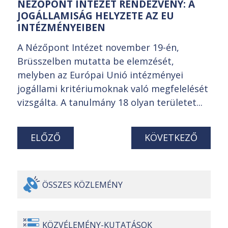
NÉZŐPONT INTÉZET RENDEZVÉNY: A
JOGÁLLAMISÁG HELYZETE AZ EU
INTÉZMÉNYEIBEN
A Nézőpont Intézet november 19-én,
Brüsszelben mutatta be elemzését,
melyben az Európai Unió intézményei
jogállami kritériumoknak való megfelelését
vizsgálta. A tanulmány 18 olyan területet...
ELŐZŐ
KÖVETKEZŐ
ÖSSZES
KÖZLEMÉNY
KÖZVÉLEMÉNY-
KUTATÁSOK