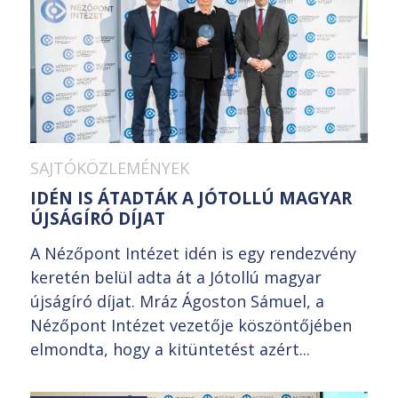
SAJTÓKÖZLEMÉNYEK
IDÉN IS ÁTADTÁK A JÓTOLLÚ MAGYAR
ÚJSÁGÍRÓ DÍJAT
A Nézőpont Intézet idén is egy rendezvény
keretén belül adta át a Jótollú magyar
újságíró díjat. Mráz Ágoston Sámuel, a
Nézőpont Intézet vezetője köszöntőjében
elmondta, hogy a kitüntetést azért...