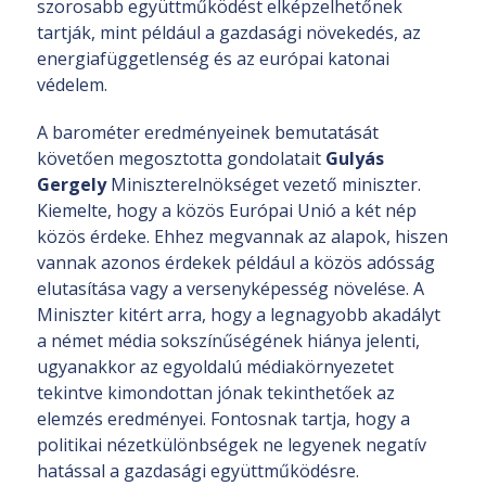
szorosabb együttműködést elképzelhetőnek
tartják, mint például a gazdasági növekedés, az
energiafüggetlenség és az európai katonai
védelem.
A barométer eredményeinek bemutatását
követően megosztotta gondolatait
Gulyás
Gergely
Miniszterelnökséget vezető miniszter.
Kiemelte, hogy a közös Európai Unió a két nép
közös érdeke. Ehhez megvannak az alapok, hiszen
vannak azonos érdekek például a közös adósság
elutasítása vagy a versenyképesség növelése. A
Miniszter kitért arra, hogy a legnagyobb akadályt
a német média sokszínűségének hiánya jelenti,
ugyanakkor az egyoldalú médiakörnyezetet
tekintve kimondottan jónak tekinthetőek az
elemzés eredményei. Fontosnak tartja, hogy a
politikai nézetkülönbségek ne legyenek negatív
hatással a gazdasági együttműködésre.