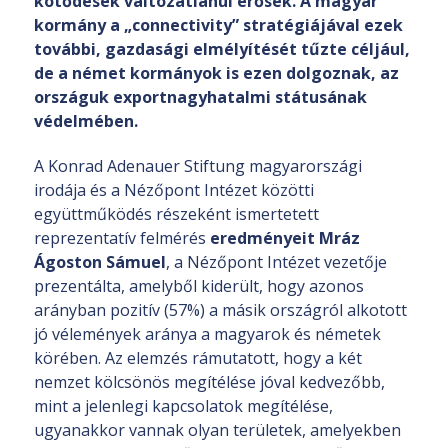
kötődések változatlanul erősek. A magyar
kormány a „connectivity” stratégiájával ezek
további, gazdasági elmélyítését tűzte céljául,
de a német kormányok is ezen dolgoznak, az
országuk exportnagyhatalmi státusának
védelmében.
A Konrad Adenauer Stiftung magyarországi
irodája és a Nézőpont Intézet közötti
együttműködés részeként ismertetett
reprezentatív felmérés
eredményeit Mráz
Ágoston Sámuel
, a Nézőpont Intézet vezetője
prezentálta, amelyből kiderült, hogy azonos
arányban pozitív (57%) a másik országról alkotott
jó vélemények aránya a magyarok és németek
körében. Az elemzés rámutatott, hogy a két
nemzet kölcsönös megítélése jóval kedvezőbb,
mint a jelenlegi kapcsolatok megítélése,
ugyanakkor vannak olyan területek, amelyekben