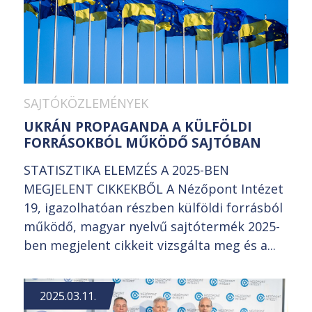
SAJTÓKÖZLEMÉNYEK
UKRÁN PROPAGANDA A KÜLFÖLDI
FORRÁSOKBÓL MŰKÖDŐ SAJTÓBAN
STATISZTIKA ELEMZÉS A 2025-BEN
MEGJELENT CIKKEKBŐL A Nézőpont Intézet
19, igazolhatóan részben külföldi forrásból
működő, magyar nyelvű sajtótermék 2025-
ben megjelent cikkeit vizsgálta meg és a...
2025.03.11.