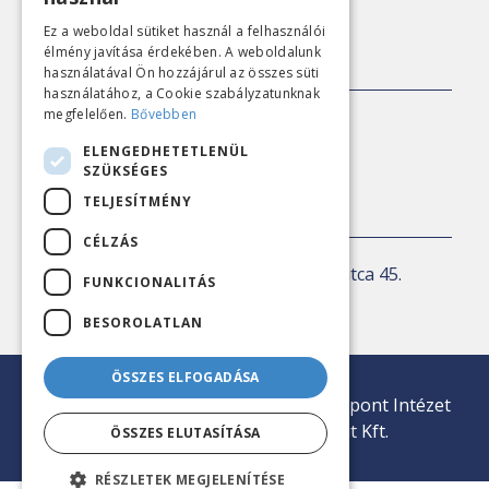
Ez a weboldal sütiket használ a felhasználói
élmény javítása érdekében. A weboldalunk
SAJTÓKAPCSOLAT
használatával Ön hozzájárul az összes süti
használatához, a Cookie szabályzatunknak
megfelelően.
Bővebben
E-mail:
sajto@nezopont.hu
ELENGEDHETETLENÜL
SZÜKSÉGES
TELJESÍTMÉNY
KAPCSOLAT
CÉLZÁS
Levelezési cím:
1143 Budapest, Ilka utca 45.
FUNKCIONALITÁS
E-mail:
iroda@nezopont.hu
BESOROLATLAN
ÖSSZES ELFOGADÁSA
© 2026 Minden jog fenntartva | Nézőpont Intézet
Közvélemény-kutató Nonprofit Kft.
ÖSSZES ELUTASÍTÁSA
RÉSZLETEK MEGJELENÍTÉSE