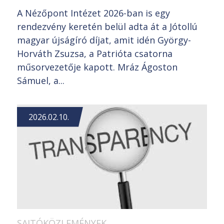
A Nézőpont Intézet 2026-ban is egy
rendezvény keretén belül adta át a Jótollú
magyar újságíró díjat, amit idén György-
Horváth Zsuzsa, a Patrióta csatorna
műsorvezetője kapott. Mráz Ágoston
Sámuel, a...
2026.02.10.
SAJTÓKÖZLEMÉNYEK