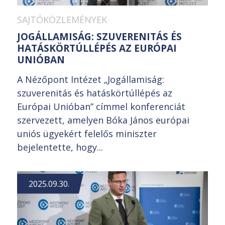
SAJTÓKÖZLEMÉNYEK
JOGÁLLAMISÁG: SZUVERENITÁS ÉS
HATÁSKÖRTÚLLÉPÉS AZ EURÓPAI
UNIÓBAN
A Nézőpont Intézet „Jogállamiság:
szuverenitás és hatáskörtúllépés az
Európai Unióban” címmel konferenciát
szervezett, amelyen Bóka János európai
uniós ügyekért felelős miniszter
bejelentette, hogy...
2025.09.30.