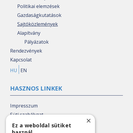
Politikai elemzések
Gazdaságkutatások
Sajtóközlemények
Alapítvány
Pályázatok
Rendezvények
Kapcsolat
HU
EN
HASZNOS LINKEK
Impresszum
Süti szabályzat
×
Adatkezelési tájékoztató
Ez a weboldal sütiket
használ
Nézőpont archív