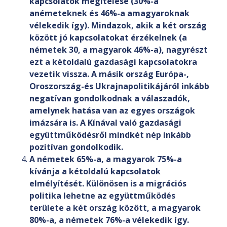
kapcsolatok megítélése (30%-a
anémeteknek és 46%-a amagyaroknak
vélekedik így). Mindazok, akik a két ország
között jó kapcsolatokat érzékelnek (a
németek 30, a magyarok 46%-a), nagyrészt
ezt a kétoldalú gazdasági kapcsolatokra
vezetik vissza. A másik ország Európa-,
Oroszország-és Ukrajnapolitikájáról inkább
negatívan gondolkodnak a válaszadók,
amelynek hatása van az egyes országok
imázsára is. A Kínával való gazdasági
együttműködésről mindkét nép inkább
pozitívan gondolkodik.
A németek 65%-a, a magyarok 75%-a
kívánja a kétoldalú kapcsolatok
elmélyítését. Különösen is a migrációs
politika lehetne az együttműködés
területe a két ország között, a magyarok
80%-a, a németek 76%-a vélekedik így.