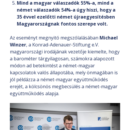
Mind a magyar válaszadók 55%-a, mind a
német válaszadók 54%-a úgy hiszi, hogy a
35 évvel ezelőtti német újraegyesítésben
Magyarországnak fontos szerepe volt.
Az eseményt megnyitó megszólalásában
Michael
Winzer
, a Konrad-Adenauer-Stiftung e.V.
magyarországi irodájának vezetője kiemelte, hogy
a barométer tárgyilagosan, számokra alapozott
módon ad betekintést a német-magyar
kapcsolatok valós állapotába, mely önmagában is
jól példázza a német-magyar együttműködés
erejét, a kölcsönös megbecsülés a német-magyar
együttműködés alapja.