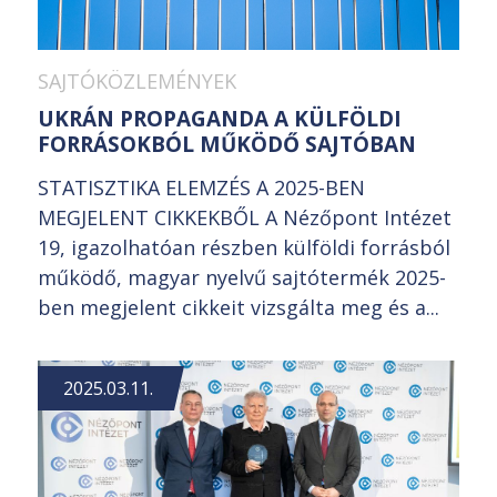
SAJTÓKÖZLEMÉNYEK
UKRÁN PROPAGANDA A KÜLFÖLDI
FORRÁSOKBÓL MŰKÖDŐ SAJTÓBAN
STATISZTIKA ELEMZÉS A 2025-BEN
MEGJELENT CIKKEKBŐL A Nézőpont Intézet
19, igazolhatóan részben külföldi forrásból
működő, magyar nyelvű sajtótermék 2025-
ben megjelent cikkeit vizsgálta meg és a...
2025.03.11.