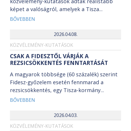
közvélemény-kutatások adtak realistább
képet a valóságról, amelyek a Tisza...
BŐVEBBEN
2026.04.08.
KÖZVÉLEMÉNY-KUTATÁSOK
CSAK A FIDESZTŐL VÁRJÁK A
REZSICSÖKKENTÉS FENNTARTÁSÁT
A magyarok többsége (60 százalék) szerint
Fidesz-győzelem esetén fennmarad a
rezsicsökkentés, egy Tisza-kormány...
BŐVEBBEN
2026.04.03.
KÖZVÉLEMÉNY-KUTATÁSOK