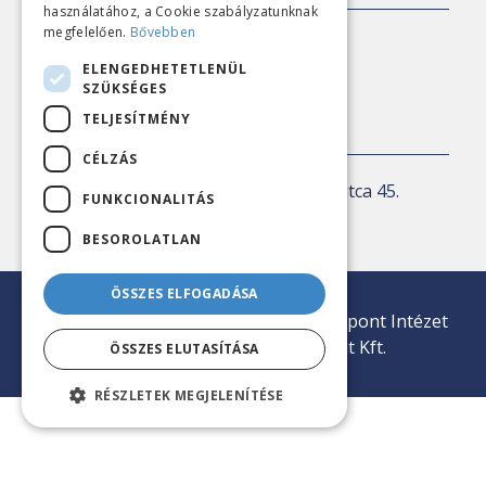
használatához, a Cookie szabályzatunknak
megfelelően.
Bővebben
E-mail:
sajto@nezopont.hu
ELENGEDHETETLENÜL
SZÜKSÉGES
TELJESÍTMÉNY
KAPCSOLAT
CÉLZÁS
Levelezési cím:
1143 Budapest, Ilka utca 45.
FUNKCIONALITÁS
E-mail:
iroda@nezopont.hu
BESOROLATLAN
ÖSSZES ELFOGADÁSA
© 2026 Minden jog fenntartva | Nézőpont Intézet
Közvélemény-kutató Nonprofit Kft.
ÖSSZES ELUTASÍTÁSA
RÉSZLETEK MEGJELENÍTÉSE
tp冷钱包下载
tp冷钱包官网
tp钱包安卓下载
tp冷钱包
tp钱包下载