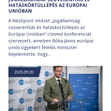
HATÁSKÖRTÚLLÉPÉS AZ EURÓPAI
UNIÓBAN
A Nézőpont Intézet „Jogállamiság:
szuverenitás és hatáskörtúllépés az
Európai Unióban” címmel konferenciát
szervezett, amelyen Bóka János európai
uniós ügyekért felelős miniszter
bejelentette, hogy...
2025.09.30.