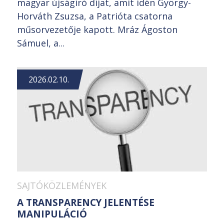
magyar újságíró díjat, amit idén György-
Horváth Zsuzsa, a Patrióta csatorna
műsorvezetője kapott. Mráz Ágoston
Sámuel, a...
2026.02.10.
SAJTÓKÖZLEMÉNYEK
A TRANSPARENCY JELENTÉSE
MANIPULÁCIÓ