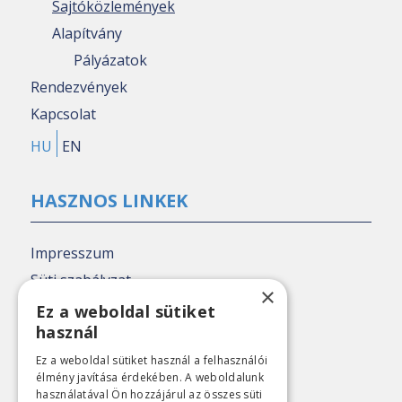
Sajtóközlemények
Alapítvány
Pályázatok
Rendezvények
Kapcsolat
HU
EN
HASZNOS LINKEK
Impresszum
Süti szabályzat
×
Adatkezelési tájékoztató
Ez a weboldal sütiket
használ
Nézőpont archív
Ez a weboldal sütiket használ a felhasználói
élmény javítása érdekében. A weboldalunk
SAJTÓKAPCSOLAT
használatával Ön hozzájárul az összes süti