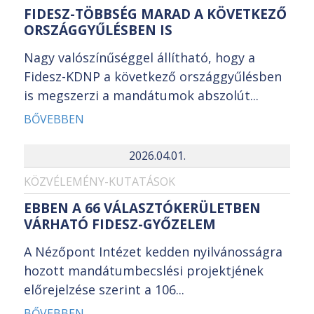
FIDESZ-TÖBBSÉG MARAD A KÖVETKEZŐ
ORSZÁGGYŰLÉSBEN IS
Nagy valószínűséggel állítható, hogy a
Fidesz-KDNP a következő országgyűlésben
is megszerzi a mandátumok abszolút...
BŐVEBBEN
2026.04.01.
KÖZVÉLEMÉNY-KUTATÁSOK
EBBEN A 66 VÁLASZTÓKERÜLETBEN
VÁRHATÓ FIDESZ-GYŐZELEM
A Nézőpont Intézet kedden nyilvánosságra
hozott mandátumbecslési projektjének
előrejelzése szerint a 106...
BŐVEBBEN