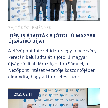
SAJTÓKÖZLEMÉNYEK
IDÉN IS ÁTADTÁK A JÓTOLLÚ MAGYAR
ÚJSÁGÍRÓ DÍJAT
A Nézőpont Intézet idén is egy rendezvény
keretén belül adta át a Jótollú magyar
újságíró díjat. Mráz Ágoston Sámuel, a
Nézőpont Intézet vezetője köszöntőjében
elmondta, hogy a kitüntetést azért...
2025.02.11.