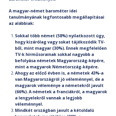
A magyar-német barométer idei
tanulmányának legfontosabb megállapításai
az alábbiak:
Sokkal több német (58%) nyilatkozott úgy,
hogy kizárólag vagy sokat tájékozódik TV-
ből, mint magyar (30%). Ennek megfelelően
TV-k hírműsorainak sokkal nagyobb a
befolyása németek Magyarország-képére,
mint a magyarok Németország-képére.
Ahogy az előző évben is, a németek 43%-a
van Magyarországról jó véleménnyel, de a
magyarok véleménye a németekről javult
(66%). A németek a franciákról, a magyarok
a lengyelekről vannak a legjobb
véleménnyel.
Mindkét országban javult a kétoldalú