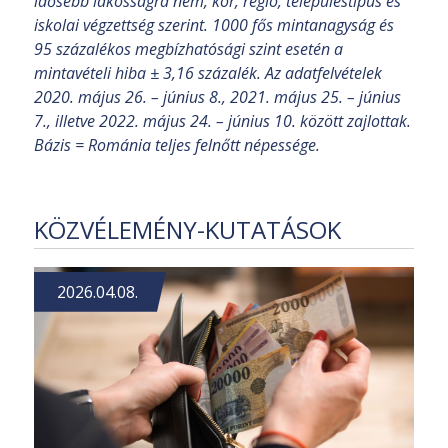
idősebb lakosságra nem, kor, régió, településtípus és
iskolai végzettség szerint. 1000 fős mintanagyság és
95 százalékos megbízhatósági szint esetén a
mintavételi hiba ± 3,16 százalék. Az adatfelvételek
2020. május 26. – június 8., 2021. május 25. – június
7., illetve 2022. május 24. – június 10. között zajlottak.
Bázis = Románia teljes felnőtt népessége.
KÖZVÉLEMÉNY-KUTATÁSOK
2026.04.08.