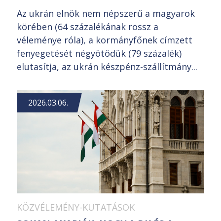
Az ukrán elnök nem népszerű a magyarok
körében (64 százalékának rossz a
véleménye róla), a kormányfőnek címzett
fenyegetését négyötödük (79 százalék)
elutasítja, az ukrán készpénz-szállítmány...
2026.03.06.
KÖZVÉLEMÉNY-KUTATÁSOK