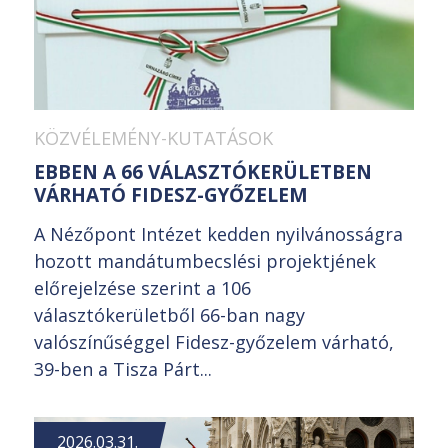
KÖZVÉLEMÉNY-KUTATÁSOK
EBBEN A 66 VÁLASZTÓKERÜLETBEN
VÁRHATÓ FIDESZ-GYŐZELEM
A Nézőpont Intézet kedden nyilvánosságra
hozott mandátumbecslési projektjének
előrejelzése szerint a 106
választókerületből 66-ban nagy
valószínűséggel Fidesz-győzelem várható,
39-ben a Tisza Párt...
2026.03.31.