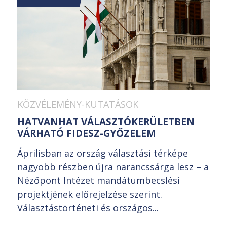
KÖZVÉLEMÉNY-KUTATÁSOK
HATVANHAT VÁLASZTÓKERÜLETBEN
VÁRHATÓ FIDESZ-GYŐZELEM
Áprilisban az ország választási térképe
nagyobb részben újra narancssárga lesz – a
Nézőpont Intézet mandátumbecslési
projektjének előrejelzése szerint.
Választástörténeti és országos...