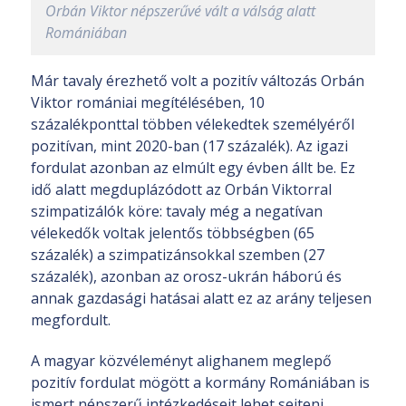
Orbán Viktor népszerűvé vált a válság alatt
Romániában
Már tavaly érezhető volt a pozitív változás Orbán
Viktor romániai megítélésében, 10
százalékponttal többen vélekedtek személyéről
pozitívan, mint 2020-ban (17 százalék). Az igazi
fordulat azonban az elmúlt egy évben állt be. Ez
idő alatt megduplázódott az Orbán Viktorral
szimpatizálók köre: tavaly még a negatívan
vélekedők voltak jelentős többségben (65
százalék) a szimpatizánsokkal szemben (27
százalék), azonban az orosz-ukrán háború és
annak gazdasági hatásai alatt ez az arány teljesen
megfordult.
A magyar közvéleményt alighanem meglepő
pozitív fordulat mögött a kormány Romániában is
ismert népszerű intézkedéseit lehet sejteni,