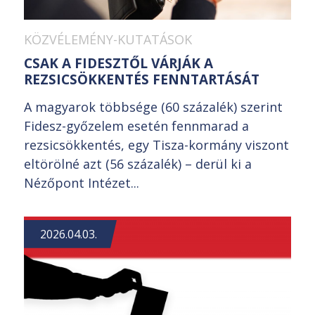
KÖZVÉLEMÉNY-KUTATÁSOK
CSAK A FIDESZTŐL VÁRJÁK A
REZSICSÖKKENTÉS FENNTARTÁSÁT
A magyarok többsége (60 százalék) szerint
Fidesz-győzelem esetén fennmarad a
rezsicsökkentés, egy Tisza-kormány viszont
eltörölné azt (56 százalék) – derül ki a
Nézőpont Intézet...
2026.04.03.