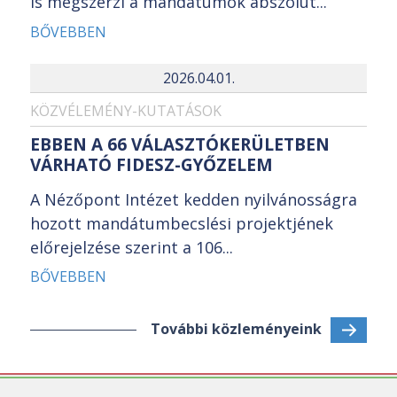
is megszerzi a mandátumok abszolút...
BŐVEBBEN
2026.04.01.
KÖZVÉLEMÉNY-KUTATÁSOK
EBBEN A 66 VÁLASZTÓKERÜLETBEN
VÁRHATÓ FIDESZ-GYŐZELEM
A Nézőpont Intézet kedden nyilvánosságra
hozott mandátumbecslési projektjének
előrejelzése szerint a 106...
BŐVEBBEN
További közleményeink