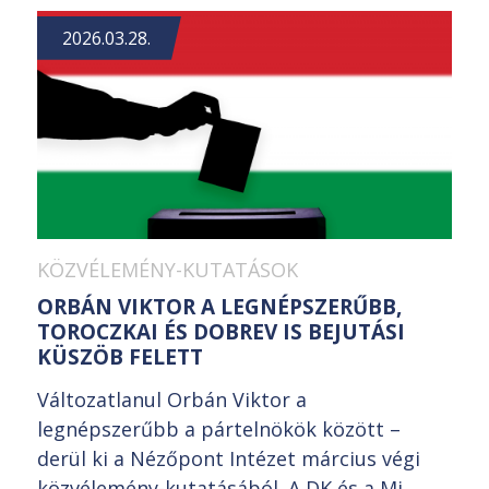
2026.03.28.
KÖZVÉLEMÉNY-KUTATÁSOK
ORBÁN VIKTOR A LEGNÉPSZERŰBB,
TOROCZKAI ÉS DOBREV IS BEJUTÁSI
KÜSZÖB FELETT
Változatlanul Orbán Viktor a
legnépszerűbb a pártelnökök között –
derül ki a Nézőpont Intézet március végi
közvélemény-kutatásából. A DK és a Mi