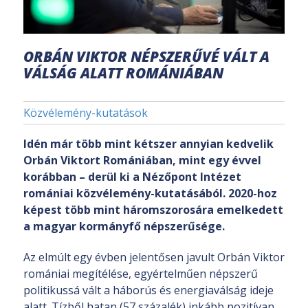
ORBÁN VIKTOR NÉPSZERŰVÉ VÁLT A
VÁLSÁG ALATT ROMÁNIÁBAN
Közvélemény-kutatások
Idén már több mint kétszer annyian kedvelik
Orbán Viktort Romániában, mint egy évvel
korábban – derül ki a Nézőpont Intézet
romániai közvélemény-kutatásából. 2020-hoz
képest több mint háromszorosára emelkedett
a magyar kormányfő népszerűsége.
Az elmúlt egy évben jelentősen javult Orbán Viktor
romániai megítélése, egyértelműen népszerű
politikussá vált a háborús és energiaválság ideje
alatt. Tízből hatan (57 százalék) inkább pozitívan