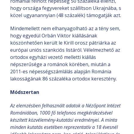
romániai felnőtt népesség 50 százaléka ellenzi,
hogy országa fegyvereket szállítson Ukrajnába, s
közel ugyanannyian (48 százalék) támogatják azt.
Mindemellett nem elhanyagolható az a tény sem,
hogy egyedül Orbán Viktor kiállásának
köszönhetően került le Kirill orosz pátriárka az
európai uniós szankciós listáról. Vélelmezhető az
ortodox egyházi vezető melletti kiállás
népszerűsége a románok körében, miután a
2011-es népességszámlálás alapján Románia
lakosságának 86 százaléka ortodox keresztény.
Módszertan
Az elemzésben felhasznált adatok a Nézőpont Intézet
Romániában, 1000 fő telefonos megkérdezésével
készített közvélemény-kutatási eredményei. A minta
minden kutatás esetében reprezentatív a 18 évesnél