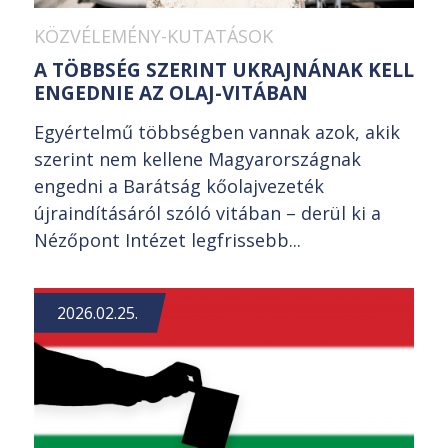
KÖZVÉLEMÉNY-KUTATÁSOK
A TÖBBSÉG SZERINT UKRAJNÁNAK KELL
ENGEDNIE AZ OLAJ-VITÁBAN
Egyértelmű többségben vannak azok, akik
szerint nem kellene Magyarországnak
engedni a Barátság kőolajvezeték
újraindításáról szóló vitában – derül ki a
Nézőpont Intézet legfrissebb...
2026.02.25.