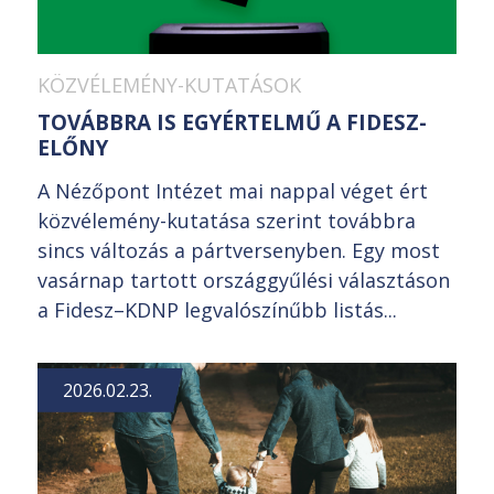
KÖZVÉLEMÉNY-KUTATÁSOK
TOVÁBBRA IS EGYÉRTELMŰ A FIDESZ-
ELŐNY
A Nézőpont Intézet mai nappal véget ért
közvélemény-kutatása szerint továbbra
sincs változás a pártversenyben. Egy most
vasárnap tartott országgyűlési választáson
a Fidesz–KDNP legvalószínűbb listás...
2026.02.23.