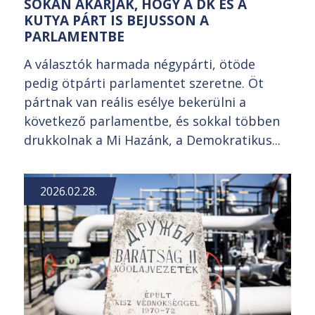
SOKAN AKARJÁK, HOGY A DK ÉS A
KUTYA PÁRT IS BEJUSSON A
PARLAMENTBE
A választók harmada négypárti, ötöde
pedig ötpárti parlamentet szeretne. Öt
pártnak van reális esélye bekerülni a
következő parlamentbe, és sokkal többen
drukkolnak a Mi Hazánk, a Demokratikus...
2026.02.28.