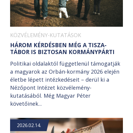
KÖZVÉLEMÉNY-KUTATÁSOK
HÁROM KÉRDÉSBEN MÉG A TISZA-
TÁBOR IS BIZTOSAN KORMÁNYPÁRTI
Politikai oldalaktól függetlenül támogatják
a magyarok az Orbán-kormány 2026 elején
életbe lépett intézkedéseit – derül ki a
Nézőpont Intézet közvélemény-
kutatásából. Még Magyar Péter
követőinek...
2026.02.14.