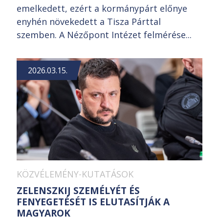
emelkedett, ezért a kormánypárt előnye
enyhén növekedett a Tisza Párttal
szemben. A Nézőpont Intézet felmérése...
2026.03.15.
KÖZVÉLEMÉNY-KUTATÁSOK
ZELENSZKIJ SZEMÉLYÉT ÉS
FENYEGETÉSÉT IS ELUTASÍTJÁK A
MAGYAROK