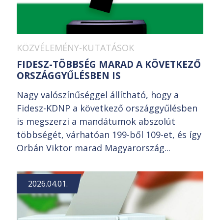
KÖZVÉLEMÉNY-KUTATÁSOK
FIDESZ-TÖBBSÉG MARAD A KÖVETKEZŐ
ORSZÁGGYŰLÉSBEN IS
Nagy valószínűséggel állítható, hogy a
Fidesz-KDNP a következő országgyűlésben
is megszerzi a mandátumok abszolút
többségét, várhatóan 199-ből 109-et, és így
Orbán Viktor marad Magyarország...
2026.04.01.