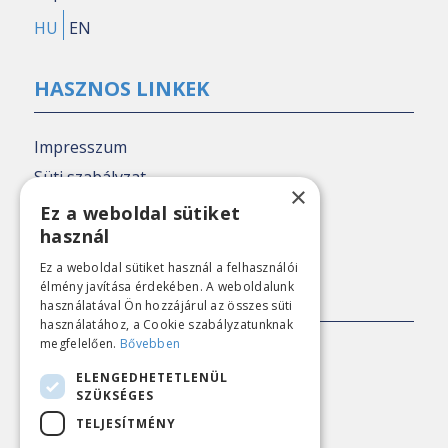
HU
EN
HASZNOS LINKEK
Impresszum
Süti szabályzat
×
Adatkezelési tájékoztató
Ez a weboldal sütiket
használ
Nézőpont archív
Ez a weboldal sütiket használ a felhasználói
élmény javítása érdekében. A weboldalunk
SAJTÓKAPCSOLAT
használatával Ön hozzájárul az összes süti
használatához, a Cookie szabályzatunknak
megfelelően.
Bővebben
E-mail:
sajto@nezopont.hu
ELENGEDHETETLENÜL
SZÜKSÉGES
TELJESÍTMÉNY
KAPCSOLAT