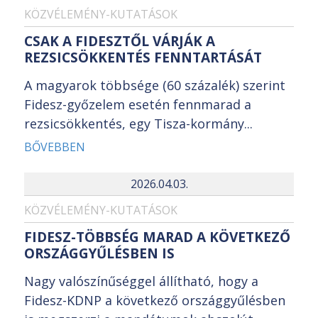
KÖZVÉLEMÉNY-KUTATÁSOK
CSAK A FIDESZTŐL VÁRJÁK A
REZSICSÖKKENTÉS FENNTARTÁSÁT
A magyarok többsége (60 százalék) szerint
Fidesz-győzelem esetén fennmarad a
rezsicsökkentés, egy Tisza-kormány...
BŐVEBBEN
2026.04.03.
KÖZVÉLEMÉNY-KUTATÁSOK
FIDESZ-TÖBBSÉG MARAD A KÖVETKEZŐ
ORSZÁGGYŰLÉSBEN IS
Nagy valószínűséggel állítható, hogy a
Fidesz-KDNP a következő országgyűlésben