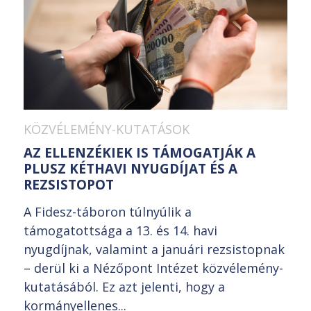
KÖZVÉLEMÉNY-KUTATÁSOK
AZ ELLENZÉKIEK IS TÁMOGATJÁK A
PLUSZ KÉTHAVI NYUGDÍJAT ÉS A
REZSISTOPOT
A Fidesz-táboron túlnyúlik a
támogatottsága a 13. és 14. havi
nyugdíjnak, valamint a januári rezsistopnak
– derül ki a Nézőpont Intézet közvélemény-
kutatásából. Ez azt jelenti, hogy a
kormányellenes...