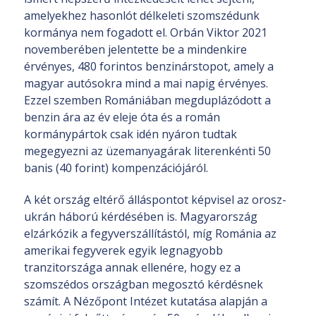
amelyekhez hasonlót délkeleti szomszédunk
kormánya nem fogadott el. Orbán Viktor 2021
novemberében jelentette be a mindenkire
érvényes, 480 forintos benzinárstopot, amely a
magyar autósokra mind a mai napig érvényes.
Ezzel szemben Romániában megduplázódott a
benzin ára az év eleje óta és a román
kormánypártok csak idén nyáron tudtak
megegyezni az üzemanyagárak literenkénti 50
banis (40 forint) kompenzációjáról.
A két ország eltérő álláspontot képvisel az orosz-
ukrán háború kérdésében is. Magyarország
elzárkózik a fegyverszállítástól, míg Románia az
amerikai fegyverek egyik legnagyobb
tranzitországa annak ellenére, hogy ez a
szomszédos országban megosztó kérdésnek
számít. A Nézőpont Intézet kutatása alapján a