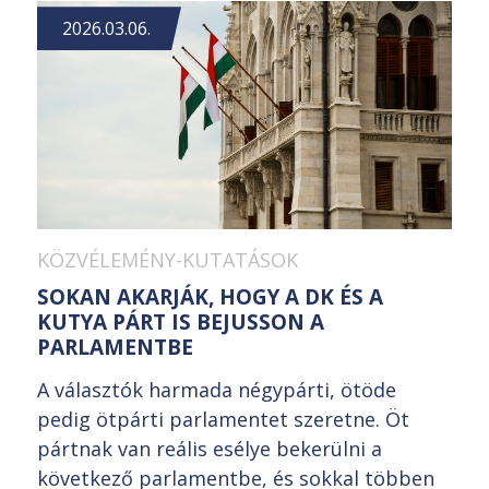
2026.03.06.
KÖZVÉLEMÉNY-KUTATÁSOK
SOKAN AKARJÁK, HOGY A DK ÉS A
KUTYA PÁRT IS BEJUSSON A
PARLAMENTBE
A választók harmada négypárti, ötöde
pedig ötpárti parlamentet szeretne. Öt
pártnak van reális esélye bekerülni a
következő parlamentbe, és sokkal többen