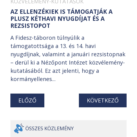
KÖZVÉLEMÉNY-KUTATÁSOK
AZ ELLENZÉKIEK IS TÁMOGATJÁK A
PLUSZ KÉTHAVI NYUGDÍJAT ÉS A
REZSISTOPOT
A Fidesz-táboron túlnyúlik a
támogatottsága a 13. és 14. havi
nyugdíjnak, valamint a januári rezsistopnak
– derül ki a Nézőpont Intézet közvélemény-
kutatásából. Ez azt jelenti, hogy a
kormányellenes...
ELŐZŐ
KÖVETKEZŐ
ÖSSZES
KÖZLEMÉNY