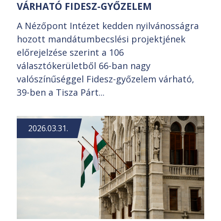
VÁRHATÓ FIDESZ-GYŐZELEM
A Nézőpont Intézet kedden nyilvánosságra
hozott mandátumbecslési projektjének
előrejelzése szerint a 106
választókerületből 66-ban nagy
valószínűséggel Fidesz-győzelem várható,
39-ben a Tisza Párt...
2026.03.31.