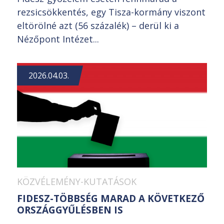
rezsicsökkentés, egy Tisza-kormány viszont
eltörölné azt (56 százalék) – derül ki a
Nézőpont Intézet...
2026.04.03.
KÖZVÉLEMÉNY-KUTATÁSOK
FIDESZ-TÖBBSÉG MARAD A KÖVETKEZŐ
ORSZÁGGYŰLÉSBEN IS