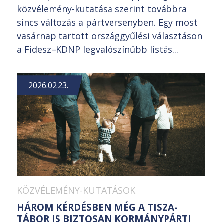
közvélemény-kutatása szerint továbbra
sincs változás a pártversenyben. Egy most
vasárnap tartott országgyűlési választáson
a Fidesz–KDNP legvalószínűbb listás...
2026.02.23.
KÖZVÉLEMÉNY-KUTATÁSOK
HÁROM KÉRDÉSBEN MÉG A TISZA-
TÁBOR IS BIZTOSAN KORMÁNYPÁRTI