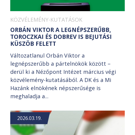
KÖZVÉLEMÉNY-KUTATÁSOK
ORBÁN VIKTOR A LEGNÉPSZERŰBB,
TOROCZKAI ÉS DOBREV IS BEJUTÁSI
KÜSZÖB FELETT
Változatlanul Orbán Viktor a
legnépszerűbb a pártelnökök között –
derül ki a Nézőpont Intézet március végi
közvélemény-kutatásából. A DK és a Mi
Hazánk elnökének népszerűsége is
meghaladja a...
2026.03.19.