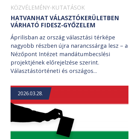
KÖZVÉLEMÉNY-KUTATÁSOK
HATVANHAT VÁLASZTÓKERÜLETBEN
VÁRHATÓ FIDESZ-GYŐZELEM
Áprilisban az ország választási térképe
nagyobb részben újra narancssárga lesz – a
Nézőpont Intézet mandátumbecslési
projektjének előrejelzése szerint.
Választástörténeti és országos...
2026.03.28.