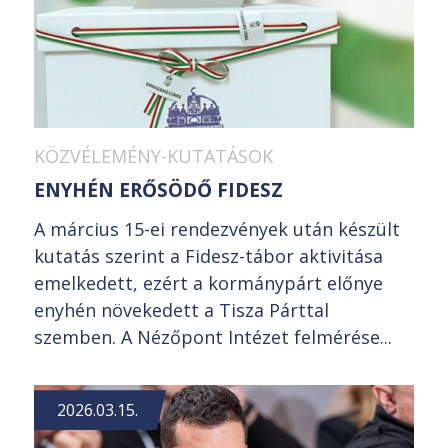
KÖZVÉLEMÉNY-KUTATÁSOK
ENYHÉN ERŐSÖDŐ FIDESZ
A március 15-ei rendezvények után készült
kutatás szerint a Fidesz-tábor aktivitása
emelkedett, ezért a kormánypárt előnye
enyhén növekedett a Tisza Párttal
szemben. A Nézőpont Intézet felmérése...
2026.03.15.