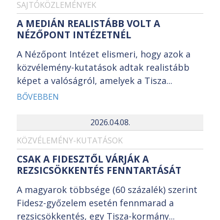
SAJTÓKÖZLEMÉNYEK
A MEDIÁN REALISTÁBB VOLT A
NÉZŐPONT INTÉZETNÉL
A Nézőpont Intézet elismeri, hogy azok a
közvélemény-kutatások adtak realistább
képet a valóságról, amelyek a Tisza...
BŐVEBBEN
2026.04.08.
KÖZVÉLEMÉNY-KUTATÁSOK
CSAK A FIDESZTŐL VÁRJÁK A
REZSICSÖKKENTÉS FENNTARTÁSÁT
A magyarok többsége (60 százalék) szerint
Fidesz-győzelem esetén fennmarad a
rezsicsökkentés, egy Tisza-kormány...