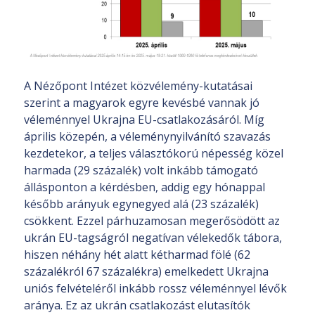
A Nézőpont Intézet közvélemény-kutatásai
szerint a magyarok egyre kevésbé vannak jó
véleménnyel Ukrajna EU-csatlakozásáról. Míg
április közepén, a véleménynyilvánító szavazás
kezdetekor, a teljes választókorú népesség közel
harmada (29 százalék) volt inkább támogató
állásponton a kérdésben, addig egy hónappal
később arányuk egynegyed alá (23 százalék)
csökkent. Ezzel párhuzamosan megerősödött az
ukrán EU-tagságról negatívan vélekedők tábora,
hiszen néhány hét alatt kétharmad fölé (62
százalékról 67 százalékra) emelkedett Ukrajna
uniós felvételéről inkább rossz véleménnyel lévők
aránya. Ez az ukrán csatlakozást elutasítók