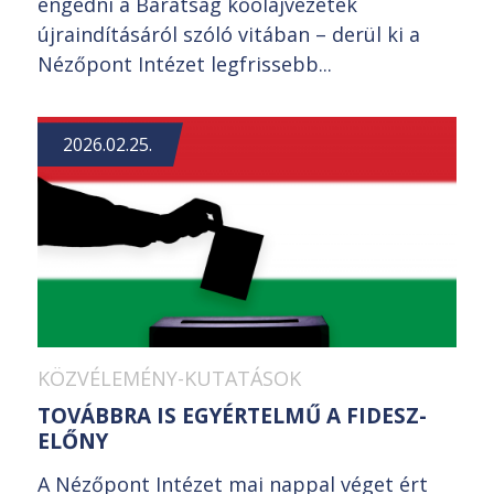
engedni a Barátság kőolajvezeték
újraindításáról szóló vitában – derül ki a
Nézőpont Intézet legfrissebb...
2026.02.25.
KÖZVÉLEMÉNY-KUTATÁSOK
TOVÁBBRA IS EGYÉRTELMŰ A FIDESZ-
ELŐNY
A Nézőpont Intézet mai nappal véget ért