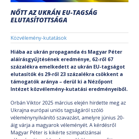
NŐTT AZ UKRÁN EU-TAGSÁG
ELUTASÍTOTTSÁGA
Közvélemény-kutatások
Hiába az ukrán propaganda és Magyar Péter
aláírásgyűjtésének eredménye, 62-ről 67
százalékra emelkedett az ukrán EU-tagságot
elutasítók és 29-ről 23 százalékra csökkent a
támogatók aránya – derül ki a Nézőpont
Intézet közvélemény-kutatási eredményeiből.
Orbán Viktor 2025 március elején hirdette meg az
Ukrajna európai uniós tagságáról szóló
véleménynyilvánító szavazást, amelyre június 20-
áig várja a magyarok véleményét. A kérdésről
Magyar Péter is kikérte szimpatizánsai