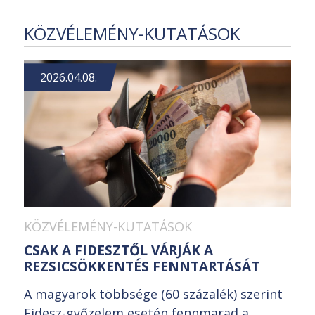
KÖZVÉLEMÉNY-KUTATÁSOK
2026.04.08.
KÖZVÉLEMÉNY-KUTATÁSOK
CSAK A FIDESZTŐL VÁRJÁK A
REZSICSÖKKENTÉS FENNTARTÁSÁT
A magyarok többsége (60 százalék) szerint
Fidesz-győzelem esetén fennmarad a