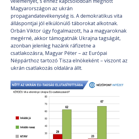
véleményét, s ehhez kapcsolódóan megnőtt
Magyarországon az ukrán
propagandatevékenység is. A demokratikus vita
álláspontjai jól elkülönülő táborokat alkotnak.
Orbán Viktor úgy fogalmazott, ha a magyaroknak
megérné, akkor támogatnák Ukrajna tagságát,
azonban jelenleg hazánk ráfizetne a
csatlakozásra, Magyar Péter – az Európai
Néppárthoz tartozó Tisza elnökeként – viszont az
ukrán csatlakozás oldalára állt.