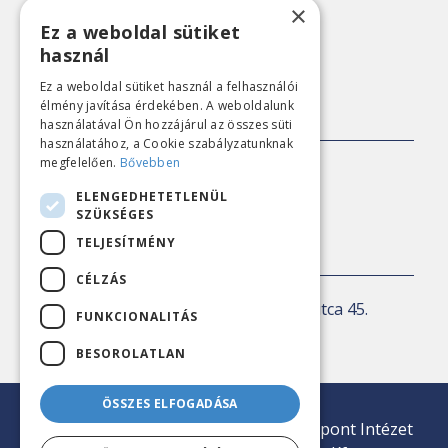
×
Adatkezelési tájékoztató
Ez a weboldal sütiket
használ
Nézőpont archív
Ez a weboldal sütiket használ a felhasználói
élmény javítása érdekében. A weboldalunk
SAJTÓKAPCSOLAT
használatával Ön hozzájárul az összes süti
használatához, a Cookie szabályzatunknak
megfelelően.
Bővebben
E-mail:
sajto@nezopont.hu
ELENGEDHETETLENÜL
SZÜKSÉGES
TELJESÍTMÉNY
KAPCSOLAT
CÉLZÁS
Levelezési cím:
1143 Budapest, Ilka utca 45.
FUNKCIONALITÁS
E-mail:
iroda@nezopont.hu
BESOROLATLAN
ÖSSZES ELFOGADÁSA
© 2026 Minden jog fenntartva | Nézőpont Intézet