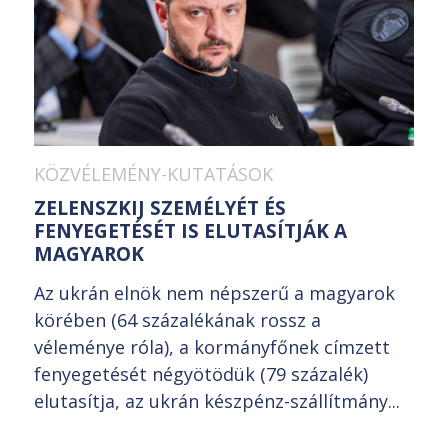
KÖZVÉLEMÉNY-KUTATÁSOK
ZELENSZKIJ SZEMÉLYÉT ÉS
FENYEGETÉSÉT IS ELUTASÍTJÁK A
MAGYAROK
Az ukrán elnök nem népszerű a magyarok
körében (64 százalékának rossz a
véleménye róla), a kormányfőnek címzett
fenyegetését négyötödük (79 százalék)
elutasítja, az ukrán készpénz-szállítmány...