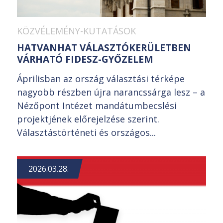
KÖZVÉLEMÉNY-KUTATÁSOK
HATVANHAT VÁLASZTÓKERÜLETBEN
VÁRHATÓ FIDESZ-GYŐZELEM
Áprilisban az ország választási térképe
nagyobb részben újra narancssárga lesz – a
Nézőpont Intézet mandátumbecslési
projektjének előrejelzése szerint.
Választástörténeti és országos...
2026.03.28.