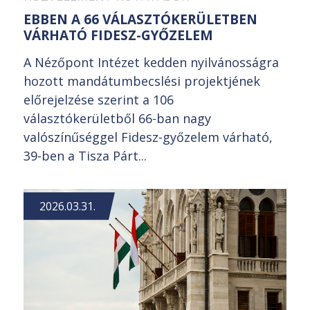
EBBEN A 66 VÁLASZTÓKERÜLETBEN
VÁRHATÓ FIDESZ-GYŐZELEM
A Nézőpont Intézet kedden nyilvánosságra
hozott mandátumbecslési projektjének
előrejelzése szerint a 106
választókerületből 66-ban nagy
valószínűséggel Fidesz-győzelem várható,
39-ben a Tisza Párt...
2026.03.31.