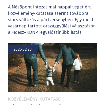
A Nézőpont Intézet mai nappal véget ért
közvélemény-kutatása szerint továbbra
sincs változás a pártversenyben. Egy most
vasárnap tartott országgyűlési választáson
a Fidesz–KDNP legvalószínűbb listás...
2026.02.23.
KÖZVÉLEMÉNY-KUTATÁSOK