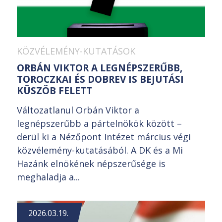
KÖZVÉLEMÉNY-KUTATÁSOK
ORBÁN VIKTOR A LEGNÉPSZERŰBB,
TOROCZKAI ÉS DOBREV IS BEJUTÁSI
KÜSZÖB FELETT
Változatlanul Orbán Viktor a
legnépszerűbb a pártelnökök között –
derül ki a Nézőpont Intézet március végi
közvélemény-kutatásából. A DK és a Mi
Hazánk elnökének népszerűsége is
meghaladja a...
2026.03.19.