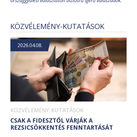
országgyűlési választáson biztosra ígérő válaszadók.
KÖZVÉLEMÉNY-KUTATÁSOK
2026.04.08.
KÖZVÉLEMÉNY-KUTATÁSOK
CSAK A FIDESZTŐL VÁRJÁK A
REZSICSÖKKENTÉS FENNTARTÁSÁT