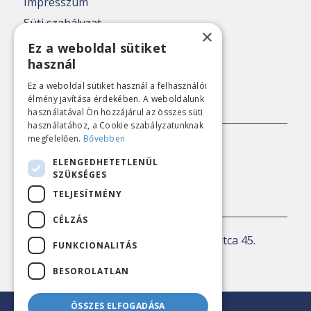
Impresszum
Süti szabályzat
×
Adatkezelési tájékoztató
Ez a weboldal sütiket
használ
Nézőpont archív
Ez a weboldal sütiket használ a felhasználói
élmény javítása érdekében. A weboldalunk
SAJTÓKAPCSOLAT
használatával Ön hozzájárul az összes süti
használatához, a Cookie szabályzatunknak
megfelelően.
Bővebben
E-mail:
sajto@nezopont.hu
ELENGEDHETETLENÜL
SZÜKSÉGES
TELJESÍTMÉNY
KAPCSOLAT
CÉLZÁS
Levelezési cím:
1143 Budapest, Ilka utca 45.
FUNKCIONALITÁS
E-mail:
iroda@nezopont.hu
BESOROLATLAN
ÖSSZES ELFOGADÁSA