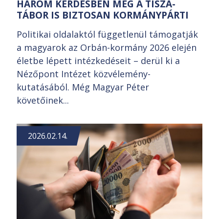
HÁROM KÉRDÉSBEN MÉG A TISZA-
TÁBOR IS BIZTOSAN KORMÁNYPÁRTI
Politikai oldalaktól függetlenül támogatják
a magyarok az Orbán-kormány 2026 elején
életbe lépett intézkedéseit – derül ki a
Nézőpont Intézet közvélemény-
kutatásából. Még Magyar Péter
követőinek...
2026.02.14.