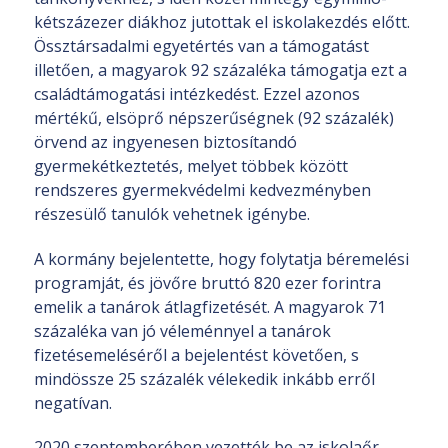
kétszázezer diákhoz jutottak el iskolakezdés előtt.
Össztársadalmi egyetértés van a támogatást
illetően, a magyarok 92 százaléka támogatja ezt a
családtámogatási intézkedést. Ezzel azonos
mértékű, elsöprő népszerűségnek (92 százalék)
örvend az ingyenesen biztosítandó
gyermekétkeztetés, melyet többek között
rendszeres gyermekvédelmi kedvezményben
részesülő tanulók vehetnek igénybe.
A kormány bejelentette, hogy folytatja béremelési
programját, és jövőre bruttó 820 ezer forintra
emelik a tanárok átlagfizetését. A magyarok 71
százaléka van jó véleménnyel a tanárok
fizetésemeléséről a bejelentést követően, s
mindössze 25 százalék vélekedik inkább erről
negatívan.
2020 szeptemberében vezették be az iskolaőr