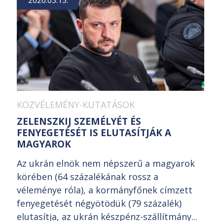
KÖZVÉLEMÉNY-KUTATÁSOK
ZELENSZKIJ SZEMÉLYÉT ÉS
FENYEGETÉSÉT IS ELUTASÍTJÁK A
MAGYAROK
Az ukrán elnök nem népszerű a magyarok
körében (64 százalékának rossz a
véleménye róla), a kormányfőnek címzett
fenyegetését négyötödük (79 százalék)
elutasítja, az ukrán készpénz-szállítmány...