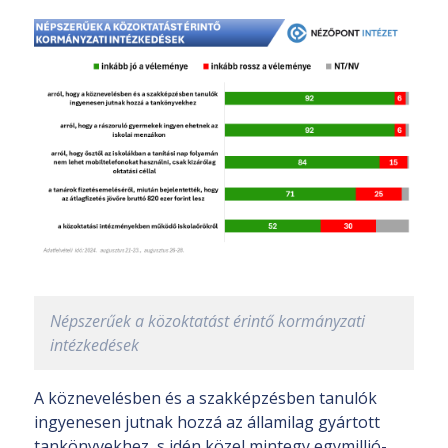
Népszerűek a közoktatást érintő kormányzati
intézkedések
A köznevelésben és a szakképzésben tanulók
ingyenesen jutnak hozzá az államilag gyártott
tankönyvekhez, s idén közel mintegy egymillió-