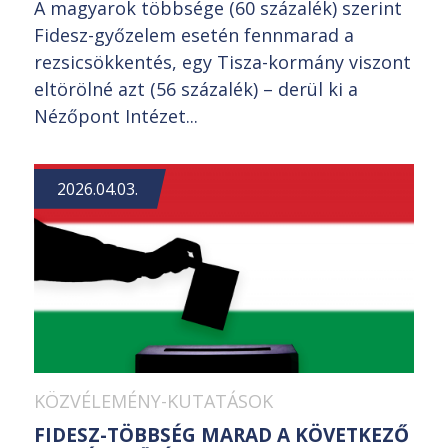
A magyarok többsége (60 százalék) szerint
Fidesz-győzelem esetén fennmarad a
rezsicsökkentés, egy Tisza-kormány viszont
eltörölné azt (56 százalék) – derül ki a
Nézőpont Intézet...
2026.04.03.
KÖZVÉLEMÉNY-KUTATÁSOK
FIDESZ-TÖBBSÉG MARAD A KÖVETKEZŐ