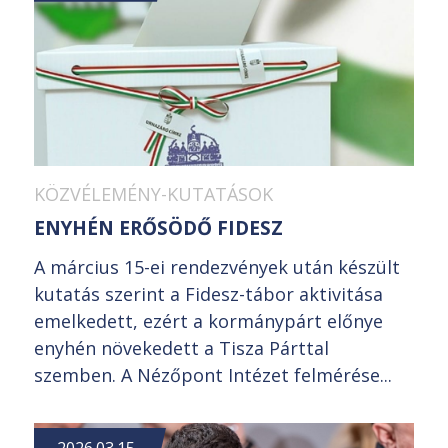
KÖZVÉLEMÉNY-KUTATÁSOK
ENYHÉN ERŐSÖDŐ FIDESZ
A március 15-ei rendezvények után készült
kutatás szerint a Fidesz-tábor aktivitása
emelkedett, ezért a kormánypárt előnye
enyhén növekedett a Tisza Párttal
szemben. A Nézőpont Intézet felmérése...
2026.03.15.