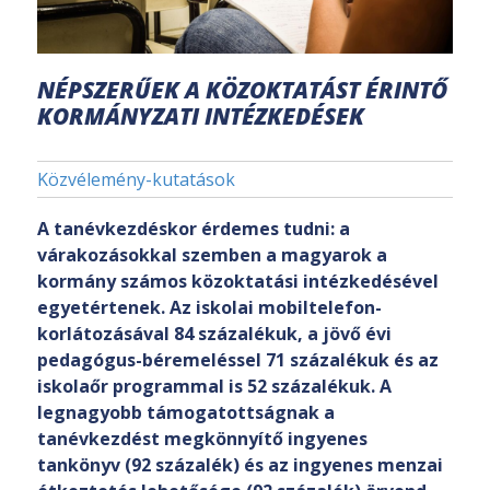
NÉPSZERŰEK A KÖZOKTATÁST ÉRINTŐ
KORMÁNYZATI INTÉZKEDÉSEK
Közvélemény-kutatások
A tanévkezdéskor érdemes tudni: a
várakozásokkal szemben a magyarok a
kormány számos közoktatási intézkedésével
egyetértenek. Az iskolai mobiltelefon-
korlátozásával 84 százalékuk, a jövő évi
pedagógus-béremeléssel 71 százalékuk és az
iskolaőr programmal is 52 százalékuk. A
legnagyobb támogatottságnak a
tanévkezdést megkönnyítő ingyenes
tankönyv (92 százalék) és az ingyenes menzai