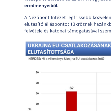
eredményeiből.
A Nézőpont Intézet legfrissebb közvél
elutasító álláspontot tükröznek hazánkb
felvétele és katonai támogatásával sze