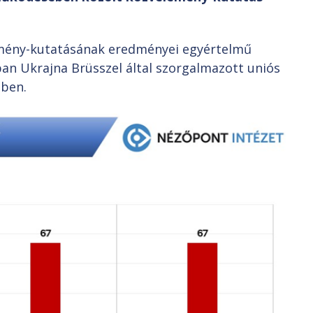
emény-kutatásának eredményei egyértelmű
an Ukrajna Brüsszel által szorgalmazott uniós
mben.