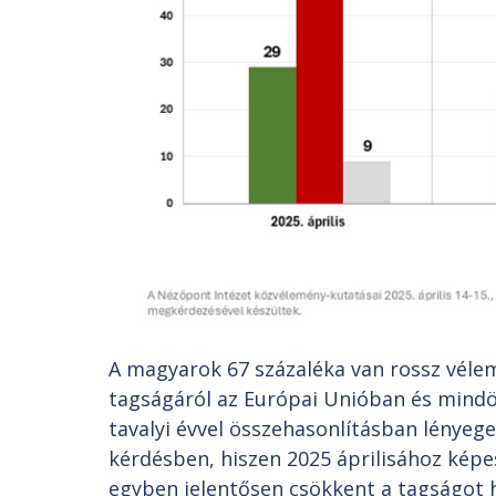
A magyarok 67 százaléka van rossz véle
tagságáról az Európai Unióban és mindö
tavalyi évvel összehasonlításban lényeges
kérdésben, hiszen 2025 áprilisához képest
egyben jelentősen csökkent a tagságot h