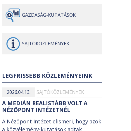
GAZDASÁG-
KUTATÁSOK
SAJTÓ
KÖZLEMÉNYEK
LEGFRISSEBB KÖZLEMÉNYEINK
2026.04.13.
SAJTÓKÖZLEMÉNYEK
A MEDIÁN REALISTÁBB VOLT A
NÉZŐPONT INTÉZETNÉL
A Nézőpont Intézet elismeri, hogy azok
a közvélemény-kutatások adtak