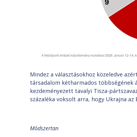
Mindez a választásokhoz közeledve azér
társadalom kétharmados többségének ál
kezdeményezett tavalyi Tisza-pártszava
százaléka voksolt arra, hogy Ukrajna az 
Módszertan