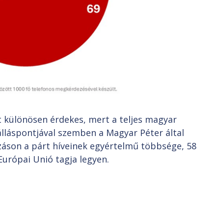
t különösen érdekes, mert a teljes magyar
láspontjával szemben a Magyar Péter által
záson a párt híveinek egyértelmű többsége, 58
Európai Unió tagja legyen.