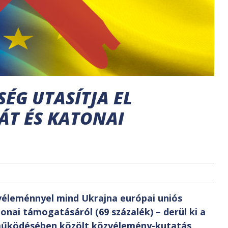
ÉG UTASÍTJA EL
ÁT ÉS KATONAI
éleménnyel mind Ukrajna európai uniós
tonai támogatásáról (69 százalék) – derül ki a
működésében közölt közvélemény-kutatás