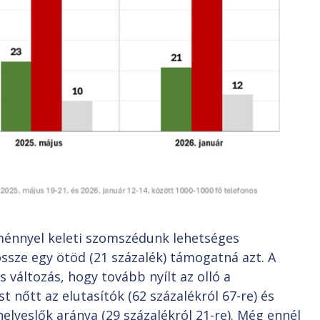
ménnyel keleti szomszédunk lehetséges
ssze egy ötöd (21 százalék) támogatná azt. A
 változás, hogy tovább nyílt az olló a
 nőtt az elutasítók (62 százalékról 67-re) és
elyeslők aránya (29 százalékról 21-re). Még ennél