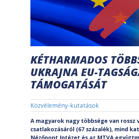
KÉTHARMADOS TÖBBS
UKRAJNA EU-TAGSÁG
TÁMOGATÁSÁT
Közvélemény-kutatások
A magyarok nagy többsége van rossz v
csatlakozásáról (67 százalék), mind ka
Nézőpont Intézet és az MTVA együtt