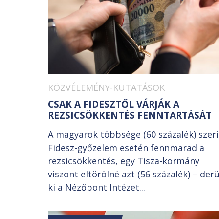
KÖZVÉLEMÉNY-KUTATÁSOK
CSAK A FIDESZTŐL VÁRJÁK A
REZSICSÖKKENTÉS FENNTARTÁSÁT
A magyarok többsége (60 százalék) szer
Fidesz-győzelem esetén fennmarad a
rezsicsökkentés, egy Tisza-kormány
viszont eltörölné azt (56 százalék) – derü
ki a Nézőpont Intézet...