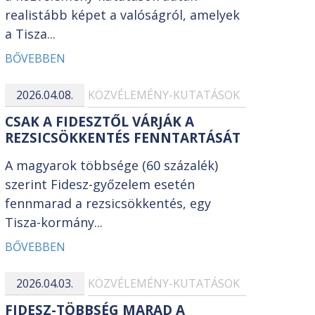
realistább képet a valóságról, amelyek
a Tisza...
BŐVEBBEN
2026.04.08.
KÖZVÉLEMÉNY-KUTATÁSOK
CSAK A FIDESZTŐL VÁRJÁK A
REZSICSÖKKENTÉS FENNTARTÁSÁT
A magyarok többsége (60 százalék)
szerint Fidesz-győzelem esetén
fennmarad a rezsicsökkentés, egy
Tisza-kormány...
BŐVEBBEN
2026.04.03.
KÖZVÉLEMÉNY-KUTATÁSOK
FIDESZ-TÖBBSÉG MARAD A