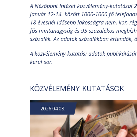
A Nézőpont Intézet közvélemény-kutatásai 20
január 12-14. között 1000-1000 fő telefonos
18 évesnél idősebb lakosságra nem, kor, régi
fős mintanagyság és 95 százalékos megbízhat
százalék. Az adatok százalékban értendők, ös
A közvélemény-kutatási adatok publikálásá
kerül sor.
KÖZVÉLEMÉNY-KUTATÁSOK
2026.04.08.