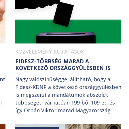
KÖZVÉLEMÉNY-KUTATÁSOK
FIDESZ-TÖBBSÉG MARAD A
KÖVETKEZŐ ORSZÁGGYŰLÉSBEN IS
int
Nagy valószínűséggel állítható, hogy a
Fidesz-KDNP a következő országgyűlésben
is megszerzi a mandátumok abszolút
l
többségét, várhatóan 199-ből 109-et, és
így Orbán Viktor marad Magyarország...