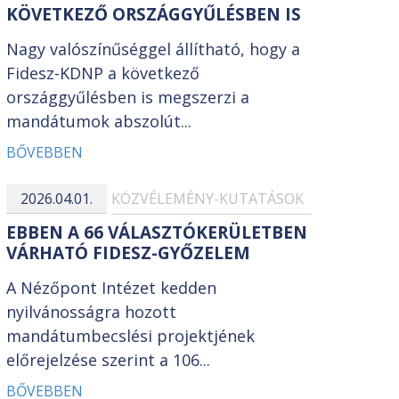
KÖVETKEZŐ ORSZÁGGYŰLÉSBEN IS
Nagy valószínűséggel állítható, hogy a
Fidesz-KDNP a következő
országgyűlésben is megszerzi a
mandátumok abszolút...
BŐVEBBEN
2026.04.01.
KÖZVÉLEMÉNY-KUTATÁSOK
EBBEN A 66 VÁLASZTÓKERÜLETBEN
VÁRHATÓ FIDESZ-GYŐZELEM
A Nézőpont Intézet kedden
nyilvánosságra hozott
mandátumbecslési projektjének
előrejelzése szerint a 106...
BŐVEBBEN