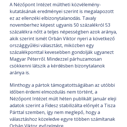
A Nézőpont Intézet múltheti közvélemény-
kutatásának eredményei szerint is megalapozott
ez az ellenzéki elbizonytalanodás. Tavaly
novemberhez képest ugyanis 50 százalékról 53
százalékra nőtt a teljes népességben azok aránya,
akik szerint ismét Orbán Viktor nyeri a következő
országgyűlési választást, miközben egy
százalékponttal kevesebben gondolják ugyanezt
Magyar Péterről. Mindezzel párhuzamosan
csökkenni látszik a kérdésben bizonytalanok
aránya is.
Minthogy a pártok támogatottságában az utóbbi
időben érdemi elmozdulás nem történt, a
Nézőpont Intézet múlt héten publikált január eleji
adatok szerint a Fidesz stabilizálta előnyét a Tisza
Párttal szemben, így nem meglepő, hogy a
választáshoz közeledve egyre többen számítanak
Orbán Viktor győzelmére.