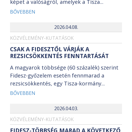
képet a valóságról, amelyek a Tisza...
BŐVEBBEN
2026.04.08.
KÖZVÉLEMÉNY-KUTATÁSOK
CSAK A FIDESZTŐL VÁRJÁK A
REZSICSÖKKENTÉS FENNTARTÁSÁT
A magyarok többsége (60 százalék) szerint
Fidesz-győzelem esetén fennmarad a
rezsicsökkentés, egy Tisza-kormány...
BŐVEBBEN
2026.04.03.
KÖZVÉLEMÉNY-KUTATÁSOK
FIDESZ-TÖBBSÉG MARAD A KÖVETKEZŐ