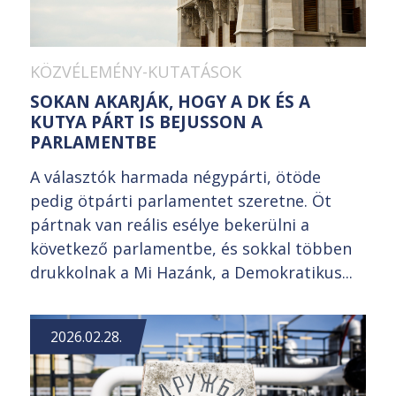
KÖZVÉLEMÉNY-KUTATÁSOK
SOKAN AKARJÁK, HOGY A DK ÉS A
KUTYA PÁRT IS BEJUSSON A
PARLAMENTBE
A választók harmada négypárti, ötöde
pedig ötpárti parlamentet szeretne. Öt
pártnak van reális esélye bekerülni a
következő parlamentbe, és sokkal többen
drukkolnak a Mi Hazánk, a Demokratikus...
2026.02.28.