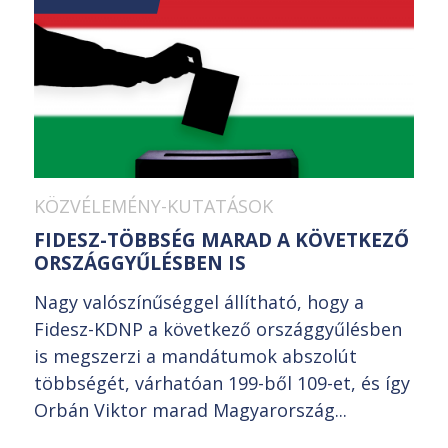
KÖZVÉLEMÉNY-KUTATÁSOK
FIDESZ-TÖBBSÉG MARAD A KÖVETKEZŐ
ORSZÁGGYŰLÉSBEN IS
Nagy valószínűséggel állítható, hogy a
Fidesz-KDNP a következő országgyűlésben
is megszerzi a mandátumok abszolút
többségét, várhatóan 199-ből 109-et, és így
Orbán Viktor marad Magyarország...