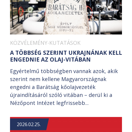
KÖZVÉLEMÉNY-KUTATÁSOK
A TÖBBSÉG SZERINT UKRAJNÁNAK KELL
ENGEDNIE AZ OLAJ-VITÁBAN
Egyértelmű többségben vannak azok, akik
szerint nem kellene Magyarországnak
engedni a Barátság kőolajvezeték
újraindításáról szóló vitában – derül ki a
Nézőpont Intézet legfrissebb...
2026.02.25.