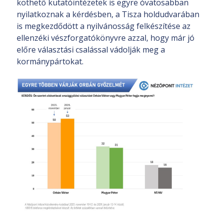
köthető kutatóintézetek is egyre óvatosabban
nyilatkoznak a kérdésben, a Tisza holdudvarában
is megkezdődött a nyilvánosság felkészítése az
ellenzéki vészforgatókönyvre azzal, hogy már jó
előre választási csalással vádolják meg a
kormánypártokat.