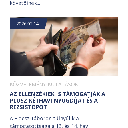
követőinek...
2026.02.14.
KÖZVÉLEMÉNY-KUTATÁSOK
AZ ELLENZÉKIEK IS TÁMOGATJÁK A
PLUSZ KÉTHAVI NYUGDÍJAT ÉS A
REZSISTOPOT
A Fidesz-táboron túlnyúlik a
támogatottsága a 13. és 14. havi