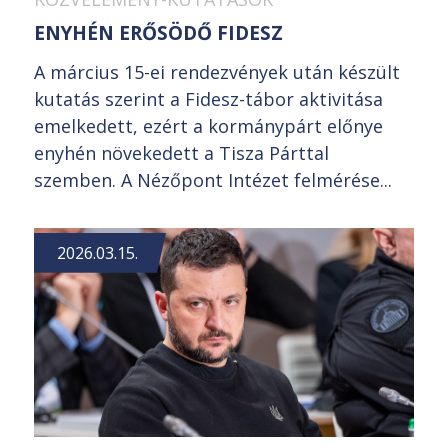
ENYHÉN ERŐSÖDŐ FIDESZ
A március 15-ei rendezvények után készült
kutatás szerint a Fidesz-tábor aktivitása
emelkedett, ezért a kormánypárt előnye
enyhén növekedett a Tisza Párttal
szemben. A Nézőpont Intézet felmérése...
2026.03.15.