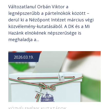
Változatlanul Orbán Viktor a
legnépszerűbb a pártelnökök között –
derül ki a Nézőpont Intézet március végi
közvélemény-kutatásából. A DK és a Mi
Hazánk elnökének népszerűsége is
meghaladja a...
2026.03.19.
KÖZVÉLEMÉNY-KUTATÁSOK