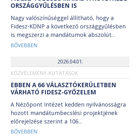
ORSZÁGGYŰLÉSBEN IS
Nagy valószínűséggel állítható, hogy a
Fidesz-KDNP a következő országgyűlésben
is megszerzi a mandátumok abszolút...
BŐVEBBEN
2026.04.01.
KÖZVÉLEMÉNY-KUTATÁSOK
EBBEN A 66 VÁLASZTÓKERÜLETBEN
VÁRHATÓ FIDESZ-GYŐZELEM
A Nézőpont Intézet kedden nyilvánosságra
hozott mandátumbecslési projektjének
előrejelzése szerint a 106...
BŐVEBBEN