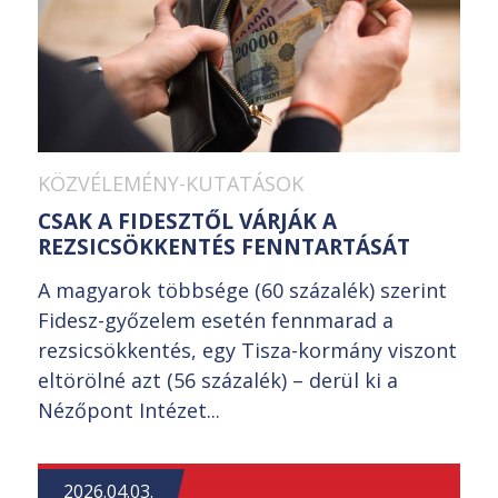
KÖZVÉLEMÉNY-KUTATÁSOK
CSAK A FIDESZTŐL VÁRJÁK A
REZSICSÖKKENTÉS FENNTARTÁSÁT
A magyarok többsége (60 százalék) szerint
Fidesz-győzelem esetén fennmarad a
rezsicsökkentés, egy Tisza-kormány viszont
eltörölné azt (56 százalék) – derül ki a
Nézőpont Intézet...
2026.04.03.