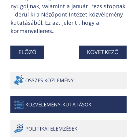
nyugdíjnak, valamint a januári rezsistopnak
– derül ki a Nézőpont Intézet közvélemény-
kutatásából. Ez azt jelenti, hogy a
kormányellenes...
ELŐZŐ
KÖVETKEZŐ
ÖSSZES
KÖZLEMÉNY
KÖZVÉLEMÉNY-
KUTATÁSOK
POLITIKAI
ELEMZÉSEK