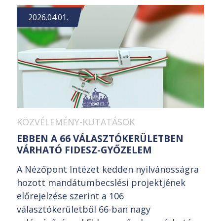
2026.04.01.
KÖZVÉLEMÉNY-KUTATÁSOK
EBBEN A 66 VÁLASZTÓKERÜLETBEN
VÁRHATÓ FIDESZ-GYŐZELEM
A Nézőpont Intézet kedden nyilvánosságra
hozott mandátumbecslési projektjének
előrejelzése szerint a 106
választókerületből 66-ban nagy