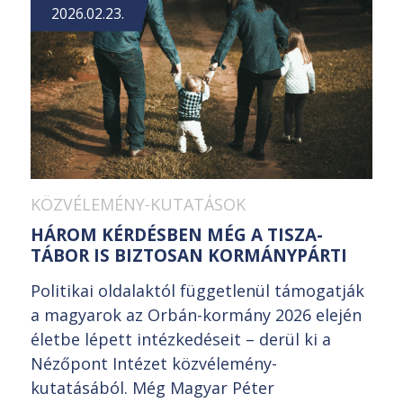
2026.02.23.
KÖZVÉLEMÉNY-KUTATÁSOK
HÁROM KÉRDÉSBEN MÉG A TISZA-
TÁBOR IS BIZTOSAN KORMÁNYPÁRTI
Politikai oldalaktól függetlenül támogatják
a magyarok az Orbán-kormány 2026 elején
életbe lépett intézkedéseit – derül ki a
Nézőpont Intézet közvélemény-
kutatásából. Még Magyar Péter