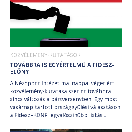
KÖZVÉLEMÉNY-KUTATÁSOK
TOVÁBBRA IS EGYÉRTELMŰ A FIDESZ-
ELŐNY
A Nézőpont Intézet mai nappal véget ért
közvélemény-kutatása szerint továbbra
sincs változás a pártversenyben. Egy most
vasárnap tartott országgyűlési választáson
a Fidesz–KDNP legvalószínűbb listás...