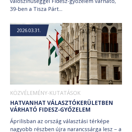
valószínűséggel Fidesz-győzelem várható,
39-ben a Tisza Párt...
2026.03.31.
KÖZVÉLEMÉNY-KUTATÁSOK
HATVANHAT VÁLASZTÓKERÜLETBEN
VÁRHATÓ FIDESZ-GYŐZELEM
Áprilisban az ország választási térképe
nagyobb részben újra narancssárga lesz – a