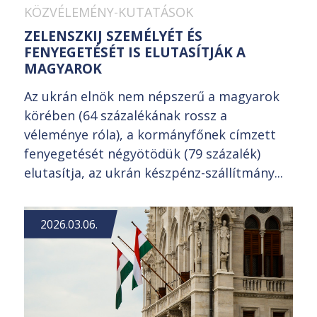
KÖZVÉLEMÉNY-KUTATÁSOK
ZELENSZKIJ SZEMÉLYÉT ÉS
FENYEGETÉSÉT IS ELUTASÍTJÁK A
MAGYAROK
Az ukrán elnök nem népszerű a magyarok
körében (64 százalékának rossz a
véleménye róla), a kormányfőnek címzett
fenyegetését négyötödük (79 százalék)
elutasítja, az ukrán készpénz-szállítmány...
2026.03.06.