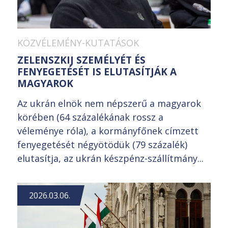
KÖZVÉLEMÉNY-KUTATÁSOK
ZELENSZKIJ SZEMÉLYÉT ÉS
FENYEGETÉSÉT IS ELUTASÍTJÁK A
MAGYAROK
Az ukrán elnök nem népszerű a magyarok
körében (64 százalékának rossz a
véleménye róla), a kormányfőnek címzett
fenyegetését négyötödük (79 százalék)
elutasítja, az ukrán készpénz-szállítmány...
2026.03.06.