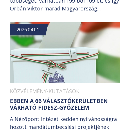
többségét, várhatóan 199-ből 109-et, és így
Orbán Viktor marad Magyarország...
2026.04.01.
KÖZVÉLEMÉNY-KUTATÁSOK
EBBEN A 66 VÁLASZTÓKERÜLETBEN
VÁRHATÓ FIDESZ-GYŐZELEM
A Nézőpont Intézet kedden nyilvánosságra
hozott mandátumbecslési projektjének