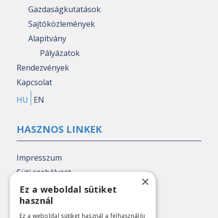
Gazdaságkutatások
Sajtóközlemények
Alapítvány
Pályázatok
Rendezvények
Kapcsolat
HU
EN
HASZNOS LINKEK
Impresszum
Süti szabályzat
×
Adatkezelési tájékoztató
Ez a weboldal sütiket
használ
Nézőpont archív
Ez a weboldal sütiket használ a felhasználói