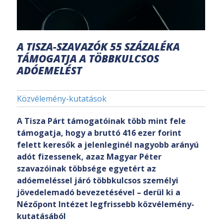
A TISZA-SZAVAZÓK 55 SZÁZALÉKA
TÁMOGATJA A TÖBBKULCSOS
ADÓEMELÉST
Közvélemény-kutatások
A Tisza Párt támogatóinak több mint fele
támogatja, hogy a bruttó 416 ezer forint
felett keresők a jelenleginél nagyobb arányú
adót fizessenek, azaz Magyar Péter
szavazóinak többsége egyetért az
adóemeléssel járó többkulcsos személyi
jövedelemadó bevezetésével – derül ki a
Nézőpont Intézet legfrissebb közvélemény-
kutatásából