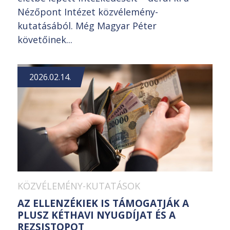
Nézőpont Intézet közvélemény-
kutatásából. Még Magyar Péter
követőinek...
2026.02.14.
KÖZVÉLEMÉNY-KUTATÁSOK
AZ ELLENZÉKIEK IS TÁMOGATJÁK A
PLUSZ KÉTHAVI NYUGDÍJAT ÉS A
REZSISTOPOT