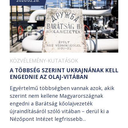
2026.02.28.
KÖZVÉLEMÉNY-KUTATÁSOK
A TÖBBSÉG SZERINT UKRAJNÁNAK KELL
ENGEDNIE AZ OLAJ-VITÁBAN
Egyértelmű többségben vannak azok, akik
szerint nem kellene Magyarországnak
engedni a Barátság kőolajvezeték
újraindításáról szóló vitában – derül ki a
Nézőpont Intézet legfrissebb...