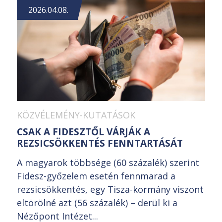
2026.04.08.
KÖZVÉLEMÉNY-KUTATÁSOK
CSAK A FIDESZTŐL VÁRJÁK A
REZSICSÖKKENTÉS FENNTARTÁSÁT
A magyarok többsége (60 százalék) szerint
Fidesz-győzelem esetén fennmarad a
rezsicsökkentés, egy Tisza-kormány viszont
eltörölné azt (56 százalék) – derül ki a
Nézőpont Intézet...