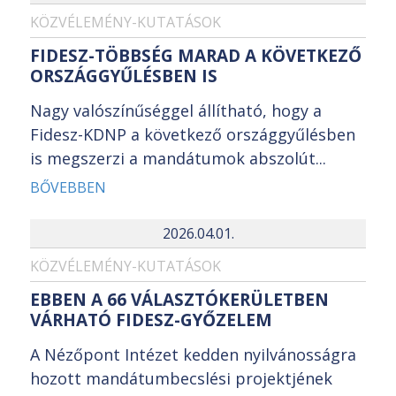
KÖZVÉLEMÉNY-KUTATÁSOK
FIDESZ-TÖBBSÉG MARAD A KÖVETKEZŐ
ORSZÁGGYŰLÉSBEN IS
Nagy valószínűséggel állítható, hogy a
Fidesz-KDNP a következő országgyűlésben
is megszerzi a mandátumok abszolút...
BŐVEBBEN
2026.04.01.
KÖZVÉLEMÉNY-KUTATÁSOK
EBBEN A 66 VÁLASZTÓKERÜLETBEN
VÁRHATÓ FIDESZ-GYŐZELEM
A Nézőpont Intézet kedden nyilvánosságra
hozott mandátumbecslési projektjének