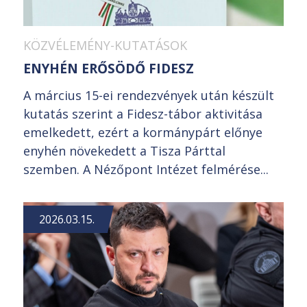
KÖZVÉLEMÉNY-KUTATÁSOK
ENYHÉN ERŐSÖDŐ FIDESZ
A március 15-ei rendezvények után készült
kutatás szerint a Fidesz-tábor aktivitása
emelkedett, ezért a kormánypárt előnye
enyhén növekedett a Tisza Párttal
szemben. A Nézőpont Intézet felmérése...
2026.03.15.