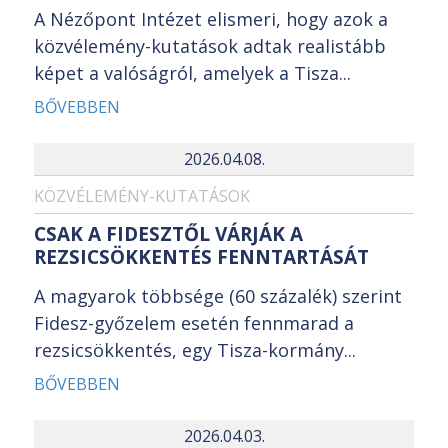
A Nézőpont Intézet elismeri, hogy azok a
közvélemény-kutatások adtak realistább
képet a valóságról, amelyek a Tisza...
BŐVEBBEN
2026.04.08.
KÖZVÉLEMÉNY-KUTATÁSOK
CSAK A FIDESZTŐL VÁRJÁK A
REZSICSÖKKENTÉS FENNTARTÁSÁT
A magyarok többsége (60 százalék) szerint
Fidesz-győzelem esetén fennmarad a
rezsicsökkentés, egy Tisza-kormány...
BŐVEBBEN
2026.04.03.