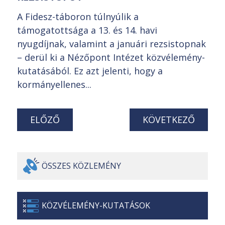
A Fidesz-táboron túlnyúlik a
támogatottsága a 13. és 14. havi
nyugdíjnak, valamint a januári rezsistopnak
– derül ki a Nézőpont Intézet közvélemény-
kutatásából. Ez azt jelenti, hogy a
kormányellenes...
ELŐZŐ
KÖVETKEZŐ
ÖSSZES
KÖZLEMÉNY
KÖZVÉLEMÉNY-
KUTATÁSOK