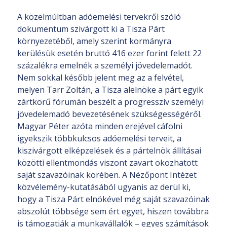
A közelmúltban adóemelési tervekről szóló
dokumentum szivárgott ki a Tisza Párt
környezetéből, amely szerint kormányra
kerülésük esetén bruttó 416 ezer forint felett 22
százalékra emelnék a személyi jövedelemadót.
Nem sokkal később jelent meg az a felvétel,
melyen Tarr Zoltán, a Tisza alelnöke a párt egyik
zártkörű fórumán beszélt a progresszív személyi
jövedelemadó bevezetésének szükségességéről.
Magyar Péter azóta minden erejével cáfolni
igyekszik többkulcsos adóemelési terveit, a
kiszivárgott elképzelések és a pártelnök állításai
közötti ellentmondás viszont zavart okozhatott
saját szavazóinak körében. A Nézőpont Intézet
közvélemény-kutatásából ugyanis az derül ki,
hogy a Tisza Párt elnökével még saját szavazóinak
abszolút többsége sem ért egyet, hiszen továbbra
is támogatják a munkavállalók – egyes számítások