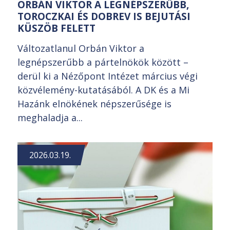
ORBÁN VIKTOR A LEGNÉPSZERŰBB,
TOROCZKAI ÉS DOBREV IS BEJUTÁSI
KÜSZÖB FELETT
Változatlanul Orbán Viktor a
legnépszerűbb a pártelnökök között –
derül ki a Nézőpont Intézet március végi
közvélemény-kutatásából. A DK és a Mi
Hazánk elnökének népszerűsége is
meghaladja a...
2026.03.19.