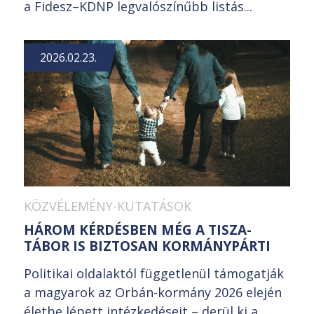
a Fidesz–KDNP legvalószínűbb listás...
2026.02.23.
KÖZVÉLEMÉNY-KUTATÁSOK
HÁROM KÉRDÉSBEN MÉG A TISZA-
TÁBOR IS BIZTOSAN KORMÁNYPÁRTI
Politikai oldalaktól függetlenül támogatják
a magyarok az Orbán-kormány 2026 elején
életbe lépett intézkedéseit – derül ki a