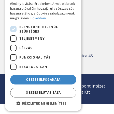
élmény javítása érdekében. A weboldalunk
SAJTÓKAPCSOLAT
használatával Ön hozzájárul az összes süti
használatához, a Cookie szabályzatunknak
megfelelően.
Bővebben
E-mail:
sajto@nezopont.hu
ELENGEDHETETLENÜL
SZÜKSÉGES
TELJESÍTMÉNY
KAPCSOLAT
CÉLZÁS
Levelezési cím:
1143 Budapest, Ilka utca 45.
FUNKCIONALITÁS
E-mail:
iroda@nezopont.hu
BESOROLATLAN
ÖSSZES ELFOGADÁSA
© 2026 Minden jog fenntartva | Nézőpont Intézet
Közvélemény-kutató Nonprofit Kft.
ÖSSZES ELUTASÍTÁSA
RÉSZLETEK MEGJELENÍTÉSE