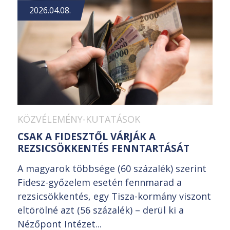
2026.04.08.
KÖZVÉLEMÉNY-KUTATÁSOK
CSAK A FIDESZTŐL VÁRJÁK A
REZSICSÖKKENTÉS FENNTARTÁSÁT
A magyarok többsége (60 százalék) szerint
Fidesz-győzelem esetén fennmarad a
rezsicsökkentés, egy Tisza-kormány viszont
eltörölné azt (56 százalék) – derül ki a
Nézőpont Intézet...