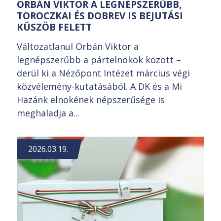
ORBÁN VIKTOR A LEGNÉPSZERŰBB,
TOROCZKAI ÉS DOBREV IS BEJUTÁSI
KÜSZÖB FELETT
Változatlanul Orbán Viktor a
legnépszerűbb a pártelnökök között –
derül ki a Nézőpont Intézet március végi
közvélemény-kutatásából. A DK és a Mi
Hazánk elnökének népszerűsége is
meghaladja a...
2026.03.19.