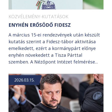
KÖZVÉLEMÉNY-KUTATÁSOK
ENYHÉN ERŐSÖDŐ FIDESZ
A március 15-ei rendezvények után készült
kutatás szerint a Fidesz-tábor aktivitása
emelkedett, ezért a kormánypárt előnye
enyhén növekedett a Tisza Párttal
szemben. A Nézőpont Intézet felmérése...
2026.03.15.