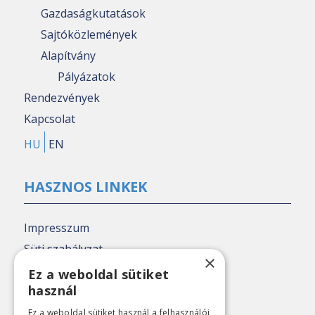
Gazdaságkutatások
Sajtóközlemények
Alapítvány
Pályázatok
Rendezvények
Kapcsolat
HU
EN
HASZNOS LINKEK
Impresszum
Süti szabályzat
×
Adatkezelési tájékoztató
Ez a weboldal sütiket
használ
Nézőpont archív
Ez a weboldal sütiket használ a felhasználói