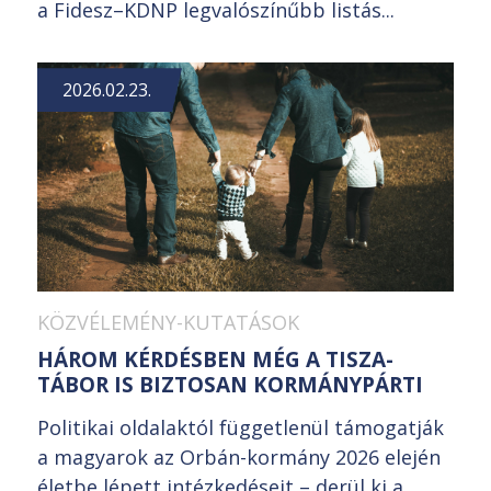
a Fidesz–KDNP legvalószínűbb listás...
2026.02.23.
KÖZVÉLEMÉNY-KUTATÁSOK
HÁROM KÉRDÉSBEN MÉG A TISZA-
TÁBOR IS BIZTOSAN KORMÁNYPÁRTI
Politikai oldalaktól függetlenül támogatják
a magyarok az Orbán-kormány 2026 elején
életbe lépett intézkedéseit – derül ki a