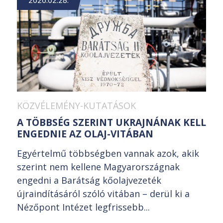
2026.02.28.
KÖZVÉLEMÉNY-KUTATÁSOK
A TÖBBSÉG SZERINT UKRAJNÁNAK KELL
ENGEDNIE AZ OLAJ-VITÁBAN
Egyértelmű többségben vannak azok, akik
szerint nem kellene Magyarországnak
engedni a Barátság kőolajvezeték
újraindításáról szóló vitában – derül ki a
Nézőpont Intézet legfrissebb...