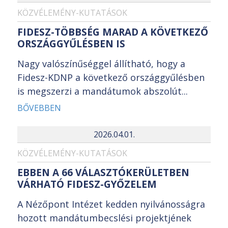
KÖZVÉLEMÉNY-KUTATÁSOK
FIDESZ-TÖBBSÉG MARAD A KÖVETKEZŐ
ORSZÁGGYŰLÉSBEN IS
Nagy valószínűséggel állítható, hogy a
Fidesz-KDNP a következő országgyűlésben
is megszerzi a mandátumok abszolút...
BŐVEBBEN
2026.04.01.
KÖZVÉLEMÉNY-KUTATÁSOK
EBBEN A 66 VÁLASZTÓKERÜLETBEN
VÁRHATÓ FIDESZ-GYŐZELEM
A Nézőpont Intézet kedden nyilvánosságra
hozott mandátumbecslési projektjének