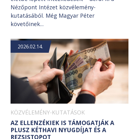
Nézőpont Intézet közvélemény-
kutatásából. Még Magyar Péter
követőinek...
2026.02.14.
KÖZVÉLEMÉNY-KUTATÁSOK
AZ ELLENZÉKIEK IS TÁMOGATJÁK A
PLUSZ KÉTHAVI NYUGDÍJAT ÉS A
REZSISTOPOT