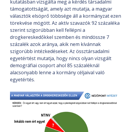
kutatásban vizsgálta meg a kérdés társadalmi
támogatottságát, amely azt mutatja, a magyar
választók elsöprő többsége áll a kormányzat ezen
törekvése mögött. Az aktív szavazók 92 százaléka
szerint szigorúbban kell fellépni a
drogkereskedőkkel szemben és mindössze 7
százalék azok aránya, akik nem kívánnak
szigorúbb intézkedéseket. Az össztársadalmi
egyetértést mutatja, hogy nincs olyan vizsgált
demográfiai csoport ahol 85 százaléknál
alacsonyabb lenne a kormány céljaival való
egyetértés.