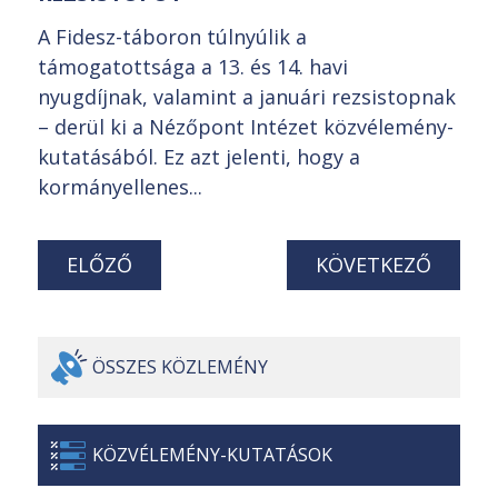
A Fidesz-táboron túlnyúlik a
támogatottsága a 13. és 14. havi
nyugdíjnak, valamint a januári rezsistopnak
– derül ki a Nézőpont Intézet közvélemény-
kutatásából. Ez azt jelenti, hogy a
kormányellenes...
ELŐZŐ
KÖVETKEZŐ
ÖSSZES
KÖZLEMÉNY
KÖZVÉLEMÉNY-
KUTATÁSOK