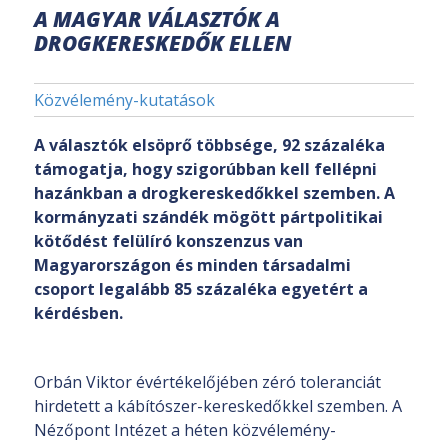
A MAGYAR VÁLASZTÓK A
DROGKERESKEDŐK ELLEN
Közvélemény-kutatások
A választók elsöprő többsége, 92 százaléka
támogatja, hogy szigorúbban kell fellépni
hazánkban a drogkereskedőkkel szemben. A
kormányzati szándék mögött pártpolitikai
kötődést felülíró konszenzus van
Magyarországon és minden társadalmi
csoport legalább 85 százaléka egyetért a
kérdésben.
Orbán Viktor évértékelőjében zéró toleranciát
hirdetett a kábítószer-kereskedőkkel szemben. A
Nézőpont Intézet a héten közvélemény-