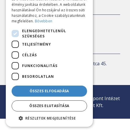
élmény javítása érdekében. A weboldalunk
SAJTÓKAPCSOLAT
használatával Ön hozzájárul az összes süti
használatához, a Cookie szabályzatunknak
megfelelően.
Bővebben
E-mail:
sajto@nezopont.hu
ELENGEDHETETLENÜL
SZÜKSÉGES
TELJESÍTMÉNY
KAPCSOLAT
CÉLZÁS
Levelezési cím:
1143 Budapest, Ilka utca 45.
FUNKCIONALITÁS
E-mail:
iroda@nezopont.hu
BESOROLATLAN
ÖSSZES ELFOGADÁSA
© 2026 Minden jog fenntartva | Nézőpont Intézet
Közvélemény-kutató Nonprofit Kft.
ÖSSZES ELUTASÍTÁSA
RÉSZLETEK MEGJELENÍTÉSE