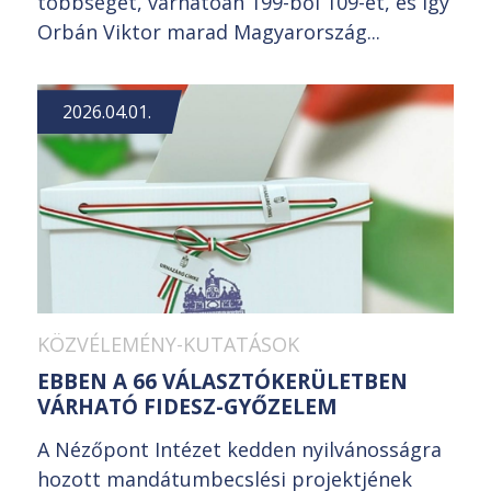
többségét, várhatóan 199-ből 109-et, és így
Orbán Viktor marad Magyarország...
2026.04.01.
KÖZVÉLEMÉNY-KUTATÁSOK
EBBEN A 66 VÁLASZTÓKERÜLETBEN
VÁRHATÓ FIDESZ-GYŐZELEM
A Nézőpont Intézet kedden nyilvánosságra
hozott mandátumbecslési projektjének