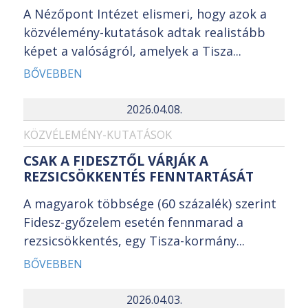
A Nézőpont Intézet elismeri, hogy azok a
közvélemény-kutatások adtak realistább
képet a valóságról, amelyek a Tisza...
BŐVEBBEN
2026.04.08.
KÖZVÉLEMÉNY-KUTATÁSOK
CSAK A FIDESZTŐL VÁRJÁK A
REZSICSÖKKENTÉS FENNTARTÁSÁT
A magyarok többsége (60 százalék) szerint
Fidesz-győzelem esetén fennmarad a
rezsicsökkentés, egy Tisza-kormány...
BŐVEBBEN
2026.04.03.