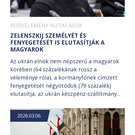
KÖZVÉLEMÉNY-KUTATÁSOK
ZELENSZKIJ SZEMÉLYÉT ÉS
FENYEGETÉSÉT IS ELUTASÍTJÁK A
MAGYAROK
Az ukrán elnök nem népszerű a magyarok
körében (64 százalékának rossz a
véleménye róla), a kormányfőnek címzett
fenyegetését négyötödük (79 százalék)
elutasítja, az ukrán készpénz-szállítmány...
2026.03.06.