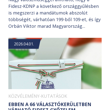
Fidesz-KDNP a következő országgyűlésben
is megszerzi a mandátumok abszolút
többségét, várhatóan 199-ből 109-et, és így
Orbán Viktor marad Magyarország...
2026.04.01.
KÖZVÉLEMÉNY-KUTATÁSOK
EBBEN A 66 VÁLASZTÓKERÜLETBEN
VÁRHATÓ FIDESZ-GYŐZELEM