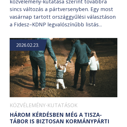
közvélemény-kutatása szerint továbbra
sincs változás a pártversenyben. Egy most
vasárnap tartott országgyűlési választáson
a Fidesz–KDNP legvalószínűbb listás...
2026.02.23.
KÖZVÉLEMÉNY-KUTATÁSOK
HÁROM KÉRDÉSBEN MÉG A TISZA-
TÁBOR IS BIZTOSAN KORMÁNYPÁRTI