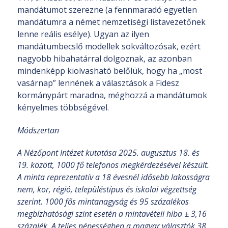
mandátumot szerezne (a fennmaradó egyetlen
mandátumra a német nemzetiségi listavezetőnek
lenne reális esélye). Ugyan az ilyen
mandátumbecslő modellek sokváltozósak, ezért
nagyobb hibahatárral dolgoznak, az azonban
mindenképp kiolvasható belőlük, hogy ha „most
vasárnap” lennének a választások a Fidesz
kormánypárt maradna, méghozzá a mandátumok
kényelmes többségével.
Módszertan
A Nézőpont Intézet kutatása 2025. augusztus 18. és
19. között, 1000 fő telefonos megkérdezésével készült.
A minta reprezentatív a 18 évesnél idősebb lakosságra
nem, kor, régió, településtípus és iskolai végzettség
szerint. 1000 fős mintanagyság és 95 százalékos
megbízhatósági szint esetén a mintavételi hiba ± 3,16
százalék. A teljes népességben a magyar választók 38