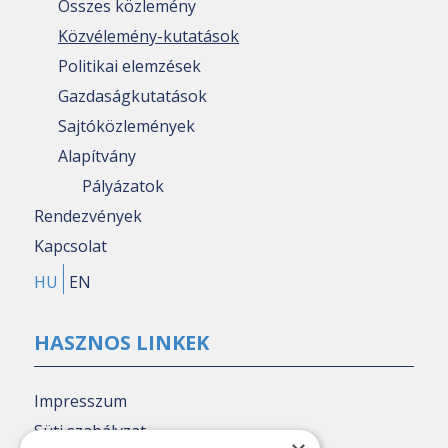
Összes közlemény
Közvélemény-kutatások
Politikai elemzések
Gazdaságkutatások
Sajtóközlemények
Alapítvány
Pályázatok
Rendezvények
Kapcsolat
HU
EN
HASZNOS LINKEK
Impresszum
Süti szabályzat