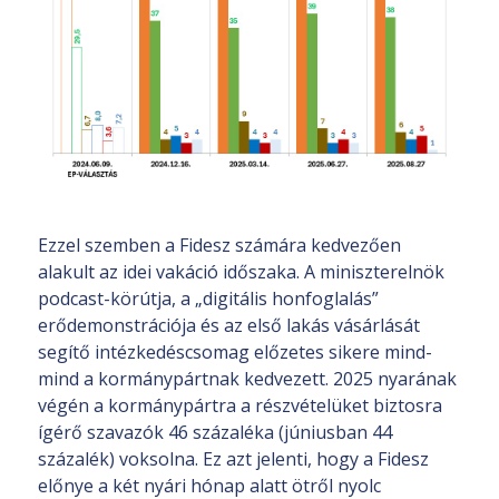
Ezzel szemben a Fidesz számára kedvezően
alakult az idei vakáció időszaka. A miniszterelnök
podcast-körútja, a „digitális honfoglalás”
erődemonstrációja és az első lakás vásárlását
segítő intézkedéscsomag előzetes sikere mind-
mind a kormánypártnak kedvezett. 2025 nyarának
végén a kormánypártra a részvételüket biztosra
ígérő szavazók 46 százaléka (júniusban 44
százalék) voksolna. Ez azt jelenti, hogy a Fidesz
előnye a két nyári hónap alatt ötről nyolc