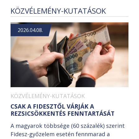
KÖZVÉLEMÉNY-KUTATÁSOK
2026.04.08.
KÖZVÉLEMÉNY-KUTATÁSOK
CSAK A FIDESZTŐL VÁRJÁK A
REZSICSÖKKENTÉS FENNTARTÁSÁT
A magyarok többsége (60 százalék) szerint
Fidesz-győzelem esetén fennmarad a