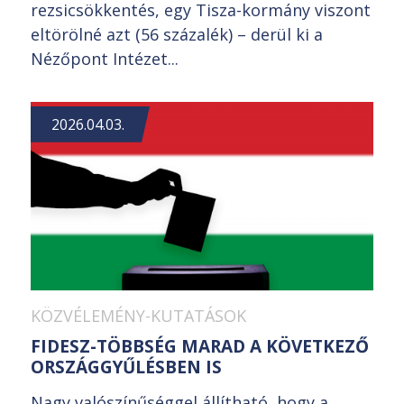
rezsicsökkentés, egy Tisza-kormány viszont
eltörölné azt (56 százalék) – derül ki a
Nézőpont Intézet...
2026.04.03.
KÖZVÉLEMÉNY-KUTATÁSOK
FIDESZ-TÖBBSÉG MARAD A KÖVETKEZŐ
ORSZÁGGYŰLÉSBEN IS
Nagy valószínűséggel állítható, hogy a