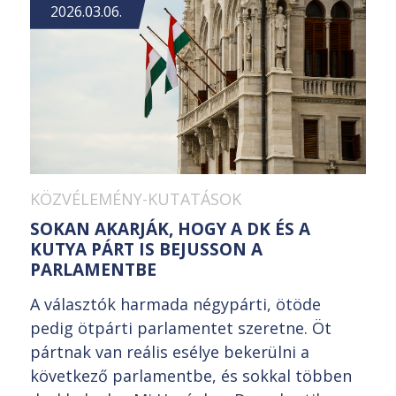
2026.03.06.
KÖZVÉLEMÉNY-KUTATÁSOK
SOKAN AKARJÁK, HOGY A DK ÉS A
KUTYA PÁRT IS BEJUSSON A
PARLAMENTBE
A választók harmada négypárti, ötöde
pedig ötpárti parlamentet szeretne. Öt
pártnak van reális esélye bekerülni a
következő parlamentbe, és sokkal többen