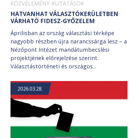
KÖZVÉLEMÉNY-KUTATÁSOK
HATVANHAT VÁLASZTÓKERÜLETBEN
VÁRHATÓ FIDESZ-GYŐZELEM
Áprilisban az ország választási térképe
nagyobb részben újra narancssárga lesz – a
Nézőpont Intézet mandátumbecslési
projektjének előrejelzése szerint.
Választástörténeti és országos...
2026.03.28.