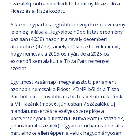
százalékpontra emelkedett, tehát nyílik az olló a
Fidesz és a Tisza között.
A kormánypárt és legfőbb kihívója közötti verseny
jelenlegi állása a „legvalószínűbb listás eredmény”
bázisán (46:38) hasonlít a tavaly decemberi
állapothoz (47:37), amely erősíti azt a véleményt,
hogy nemcsak a 2025-ös nyár, de a 2025-ös
esztendő sem alakult a Tisza Párt reményei
szerint.
Egy „most vasárnap” megválasztott parlament
azonban nemcsak a Fidesz-KDNP-ből és a Tisza
Pártból állna. Továbbra is biztos befutónak tűnik
a Mi Hazánk (most 6, júniusban 7 százalék). Új
mandátumszerzésre esélyes szereplője a
pártversenynek a Kétfarkú Kutya Párt (5 százalék,
júniusban 4 százalék). Ugyan az urbánus-liberális
párt elnöke ellen éppen a velük hagyományosan