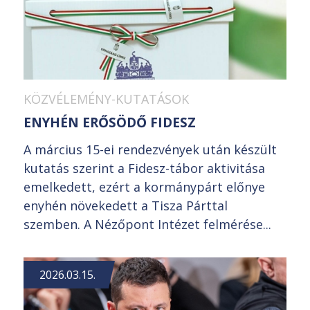
KÖZVÉLEMÉNY-KUTATÁSOK
ENYHÉN ERŐSÖDŐ FIDESZ
A március 15-ei rendezvények után készült
kutatás szerint a Fidesz-tábor aktivitása
emelkedett, ezért a kormánypárt előnye
enyhén növekedett a Tisza Párttal
szemben. A Nézőpont Intézet felmérése...
2026.03.15.