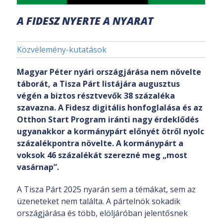
A FIDESZ NYERTE A NYARAT
Közvélemény-kutatások
Magyar Péter nyári országjárása nem növelte
táborát, a Tisza Párt listájára augusztus
végén a biztos résztvevők 38 százaléka
szavazna. A Fidesz digitális honfoglalása és az
Otthon Start Program iránti nagy érdeklődés
ugyanakkor a kormánypárt előnyét ötről nyolc
százalékpontra növelte. A kormánypárt a
voksok 46 százalékát szerezné meg „most
vasárnap”.
A Tisza Párt 2025 nyarán sem a témákat, sem az
üzeneteket nem találta. A pártelnök sokadik
országjárása és több, elöljáróban jelentősnek