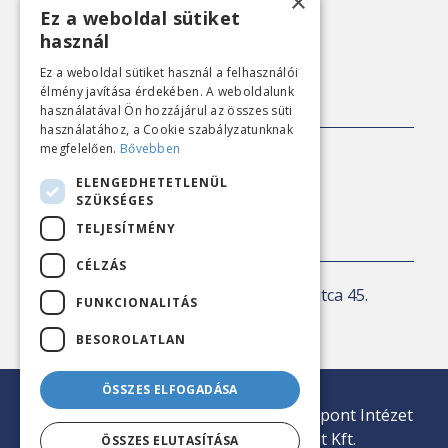
×
Adatkezelési tájékoztató
Ez a weboldal sütiket
használ
Nézőpont archív
Ez a weboldal sütiket használ a felhasználói
élmény javítása érdekében. A weboldalunk
SAJTÓKAPCSOLAT
használatával Ön hozzájárul az összes süti
használatához, a Cookie szabályzatunknak
megfelelően.
Bővebben
E-mail:
sajto@nezopont.hu
ELENGEDHETETLENÜL
SZÜKSÉGES
TELJESÍTMÉNY
KAPCSOLAT
CÉLZÁS
Levelezési cím:
1143 Budapest, Ilka utca 45.
FUNKCIONALITÁS
E-mail:
iroda@nezopont.hu
BESOROLATLAN
ÖSSZES ELFOGADÁSA
© 2026 Minden jog fenntartva | Nézőpont Intézet
Közvélemény-kutató Nonprofit Kft.
ÖSSZES ELUTASÍTÁSA