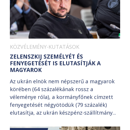
KÖZVÉLEMÉNY-KUTATÁSOK
ZELENSZKIJ SZEMÉLYÉT ÉS
FENYEGETÉSÉT IS ELUTASÍTJÁK A
MAGYAROK
Az ukrán elnök nem népszerű a magyarok
körében (64 százalékának rossz a
véleménye róla), a kormányfőnek címzett
fenyegetését négyötödük (79 százalék)
elutasítja, az ukrán készpénz-szállítmány...