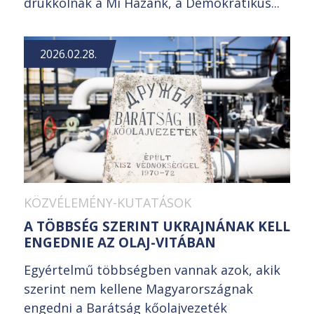
drukkolnak a Mi Hazánk, a Demokratikus...
2026.02.28.
KÖZVÉLEMÉNY-KUTATÁSOK
A TÖBBSÉG SZERINT UKRAJNÁNAK KELL
ENGEDNIE AZ OLAJ-VITÁBAN
Egyértelmű többségben vannak azok, akik
szerint nem kellene Magyarországnak
engedni a Barátság kőolajvezeték