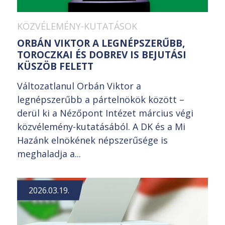
KÖZVÉLEMÉNY-KUTATÁSOK
ORBÁN VIKTOR A LEGNÉPSZERŰBB,
TOROCZKAI ÉS DOBREV IS BEJUTÁSI
KÜSZÖB FELETT
Változatlanul Orbán Viktor a
legnépszerűbb a pártelnökök között –
derül ki a Nézőpont Intézet március végi
közvélemény-kutatásából. A DK és a Mi
Hazánk elnökének népszerűsége is
meghaladja a...
2026.03.19.