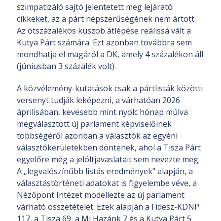
szimpatizáló sajtó jelentetett meg lejárató
cikkeket, az a párt népszerűségének nem ártott.
Az ötszázalékos küszöb átlépése reálissá vált a
Kutya Párt számára. Ezt azonban továbbra sem
mondhatja el magáról a DK, amely 4 százalékon áll
(júniusban 3 százalék volt).
A közvélemény-kutatások csak a pártlisták közötti
versenyt tudják leképezni, a várhatóan 2026
áprilisában, kevesebb mint nyolc hónap múlva
megválasztott új parlament képviselőinek
többségéről azonban a választók az egyéni
választókerületekben döntenek, ahol a Tisza Párt
egyelőre még a jelöltjavaslatait sem nevezte meg.
A „legvalószínűbb listás eredmények” alapján, a
választástörténeti adatokat is figyelembe véve, a
Nézőpont Intézet modellezte az új parlament
várható összetételét. Ezek alapján a Fidesz-KDNP
117, a Tisza 69, a Mi Hazánk 7 és a Kutya Párt 5