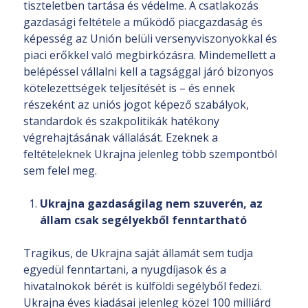
tiszteletben tartása és védelme. A csatlakozás
gazdasági feltétele a működő piacgazdaság és
képesség az Unión belüli versenyviszonyokkal és
piaci erőkkel való megbirkózásra. Mindemellett a
belépéssel vállalni kell a tagsággal járó bizonyos
kötelezettségek teljesítését is – és ennek
részeként az uniós jogot képező szabályok,
standardok és szakpolitikák hatékony
végrehajtásának vállalását. Ezeknek a
feltételeknek Ukrajna jelenleg több szempontból
sem felel meg.
Ukrajna gazdaságilag nem szuverén, az
állam csak segélyekből fenntartható
Tragikus, de Ukrajna saját államát sem tudja
egyedül fenntartani, a nyugdíjasok és a
hivatalnokok bérét is külföldi segélyből fedezi.
Ukrajna éves kiadásai jelenleg közel 100 milliárd