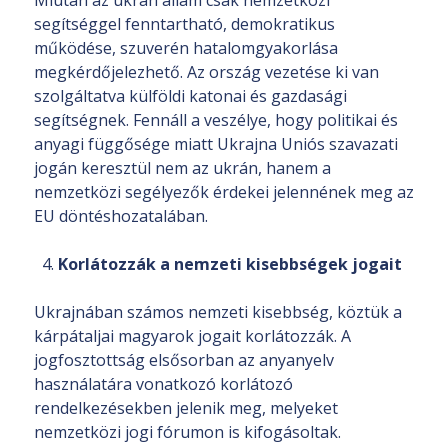
segítséggel fenntartható, demokratikus
működése, szuverén hatalomgyakorlása
megkérdőjelezhető. Az ország vezetése ki van
szolgáltatva külföldi katonai és gazdasági
segítségnek. Fennáll a veszélye, hogy politikai és
anyagi függősége miatt Ukrajna Uniós szavazati
jogán keresztül nem az ukrán, hanem a
nemzetközi segélyezők érdekei jelennének meg az
EU döntéshozatalában.
Korlátozzák a nemzeti kisebbségek jogait
Ukrajnában számos nemzeti kisebbség, köztük a
kárpátaljai magyarok jogait korlátozzák. A
jogfosztottság elsősorban az anyanyelv
használatára vonatkozó korlátozó
rendelkezésekben jelenik meg, melyeket
nemzetközi jogi fórumon is kifogásoltak.