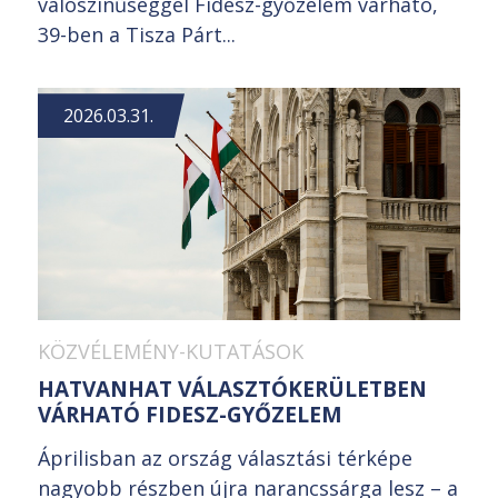
valószínűséggel Fidesz-győzelem várható,
39-ben a Tisza Párt...
2026.03.31.
KÖZVÉLEMÉNY-KUTATÁSOK
HATVANHAT VÁLASZTÓKERÜLETBEN
VÁRHATÓ FIDESZ-GYŐZELEM
Áprilisban az ország választási térképe
nagyobb részben újra narancssárga lesz – a