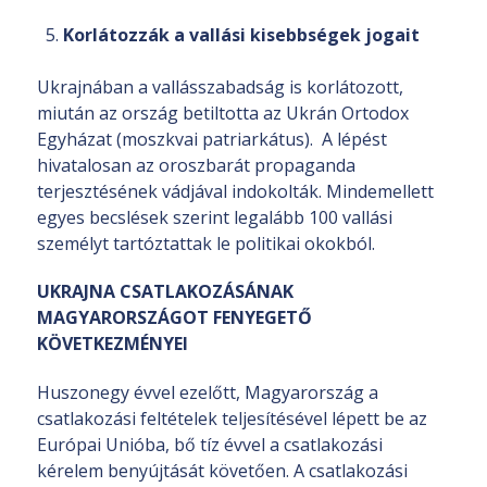
Korlátozzák a vallási kisebbségek jogait
Ukrajnában a vallásszabadság is korlátozott,
miután az ország betiltotta az Ukrán Ortodox
Egyházat (moszkvai patriarkátus). A lépést
hivatalosan az oroszbarát propaganda
terjesztésének vádjával indokolták. Mindemellett
egyes becslések szerint legalább 100 vallási
személyt tartóztattak le politikai okokból.
UKRAJNA CSATLAKOZÁSÁNAK
MAGYARORSZÁGOT FENYEGETŐ
KÖVETKEZMÉNYEI
Huszonegy évvel ezelőtt, Magyarország a
csatlakozási feltételek teljesítésével lépett be az
Európai Unióba, bő tíz évvel a csatlakozási
kérelem benyújtását követően. A csatlakozási