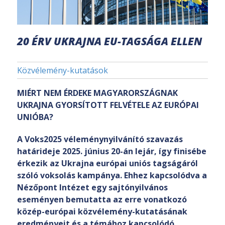
20 ÉRV UKRAJNA EU-TAGSÁGA ELLEN
Közvélemény-kutatások
MIÉRT NEM ÉRDEKE MAGYARORSZÁGNAK
UKRAJNA GYORSÍTOTT FELVÉTELE AZ EURÓPAI
UNIÓBA?
A Voks2025 véleménynyilvánító szavazás
határideje 2025. június 20-án lejár, így finisébe
érkezik az Ukrajna európai uniós tagságáról
szóló voksolás kampánya. Ehhez kapcsolódva a
Nézőpont Intézet egy sajtónyilvános
eseményen bemutatta az erre vonatkozó
közép-európai közvélemény-kutatásának
eredményeit és a témához kapcsolódó