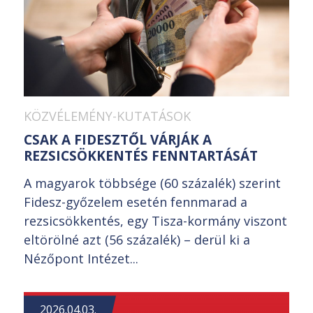
KÖZVÉLEMÉNY-KUTATÁSOK
CSAK A FIDESZTŐL VÁRJÁK A
REZSICSÖKKENTÉS FENNTARTÁSÁT
A magyarok többsége (60 százalék) szerint
Fidesz-győzelem esetén fennmarad a
rezsicsökkentés, egy Tisza-kormány viszont
eltörölné azt (56 százalék) – derül ki a
Nézőpont Intézet...
2026.04.03.