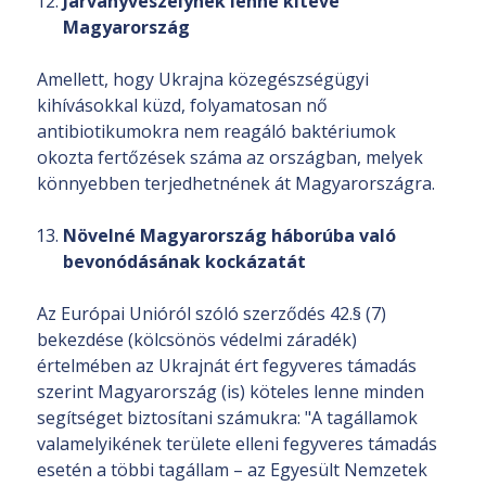
Járványveszélynek lenne kitéve
Magyarország
Amellett, hogy Ukrajna közegészségügyi
kihívásokkal küzd, folyamatosan nő
antibiotikumokra nem reagáló baktériumok
okozta fertőzések száma az országban, melyek
könnyebben terjedhetnének át Magyarországra.
Növelné Magyarország háborúba való
bevonódásának kockázatát
Az Európai Unióról szóló szerződés 42.§ (7)
bekezdése (kölcsönös védelmi záradék)
értelmében az Ukrajnát ért fegyveres támadás
szerint Magyarország (is) köteles lenne minden
segítséget biztosítani számukra: "A tagállamok
valamelyikének területe elleni fegyveres támadás
esetén a többi tagállam – az Egyesült Nemzetek