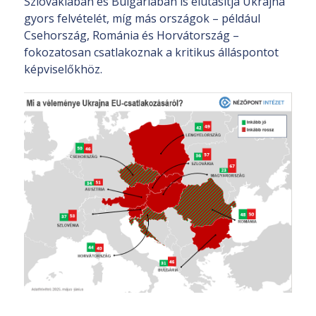
Szlovákiában és Bulgáriában is elutasítja Ukrajna
gyors felvételét, míg más országok – például
Csehország, Románia és Horvátország –
fokozatosan csatlakoznak a kritikus álláspontot
képviselőkhöz.