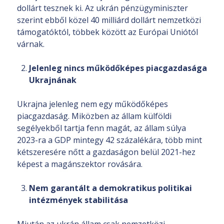
dollárt tesznek ki. Az ukrán pénzügyminiszter
szerint ebből közel 40 milliárd dollárt nemzetközi
támogatóktól, többek között az Európai Uniótól
várnak.
Jelenleg nincs működőképes piacgazdasága
Ukrajnának
Ukrajna jelenleg nem egy működőképes
piacgazdaság. Miközben az állam külföldi
segélyekből tartja fenn magát, az állam súlya
2023-ra a GDP mintegy 42 százalékára, több mint
kétszeresére nőtt a gazdaságon belül 2021-hez
képest a magánszektor rovására.
Nem garantált a demokratikus politikai
intézmények stabilitása
Miután az ukrán állam csak nemzetközi