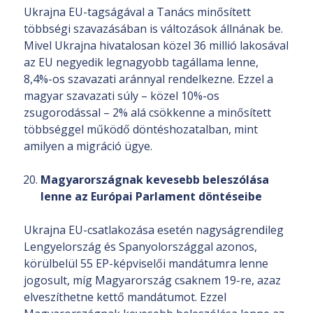
Ukrajna EU-tagságával a Tanács minősített
többségi szavazásában is változások állnának be.
Mivel Ukrajna hivatalosan közel 36 millió lakosával
az EU negyedik legnagyobb tagállama lenne,
8,4%-os szavazati aránnyal rendelkezne. Ezzel a
magyar szavazati súly – közel 10%-os
zsugorodással – 2% alá csökkenne a minősített
többséggel működő döntéshozatalban, mint
amilyen a migráció ügye.
Magyarországnak kevesebb beleszólása
lenne az Európai Parlament döntéseibe
Ukrajna EU-csatlakozása esetén nagyságrendileg
Lengyelország és Spanyolországgal azonos,
körülbelül 55 EP-képviselői mandátumra lenne
jogosult, míg Magyarország csaknem 19-re, azaz
elveszíthetne kettő mandátumot. Ezzel