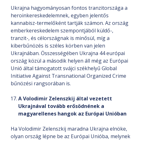
Ukrajna hagyományosan fontos tranzitországa a
heroinkereskedelemnek, egyben jelentős
kannabisz-termelőként tartják számon. Az ország
emberkereskedelem szempontjából küldő-,
tranzit-, és célországnak is minősül, míg a
kiberbűnözés is széles körben van jelen
Ukrajnában. Összességében Ukrajna 44 európai
ország közül a második helyen áll még az Európai
Unió által támogatott svájci székhelyű Global
Initiative Against Transnational Organized Crime
bűnözési rangsorában is.
A Volodimir Zelenszkij által vezetett
Ukrajnával tovább erősödnének a
magyarellenes hangok az Európai Unióban
Ha Volodimir Zelenszkij maradna Ukrajna elnöke,
olyan ország lépne be az Európai Unióba, melynek