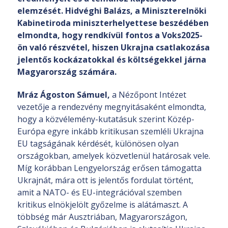
elemzését. Hidvéghi Balázs, a Miniszterelnöki
Kabinetiroda miniszterhelyettese beszédében
elmondta, hogy rendkívül fontos a Voks2025-
ön való részvétel, hiszen Ukrajna csatlakozása
jelentős kockázatokkal és költségekkel járna
Magyarország számára.
Mráz Ágoston Sámuel,
a Nézőpont Intézet
vezetője a rendezvény megnyitásaként elmondta,
hogy a közvélemény-kutatásuk szerint Közép-
Európa egyre inkább kritikusan szemléli Ukrajna
EU tagságának kérdését, különösen olyan
országokban, amelyek közvetlenül határosak vele.
Míg korábban Lengyelország erősen támogatta
Ukrajnát, mára ott is jelentős fordulat történt,
amit a NATO- és EU-integrációval szemben
kritikus elnökjelölt győzelme is alátámaszt. A
többség már Ausztriában, Magyarországon,