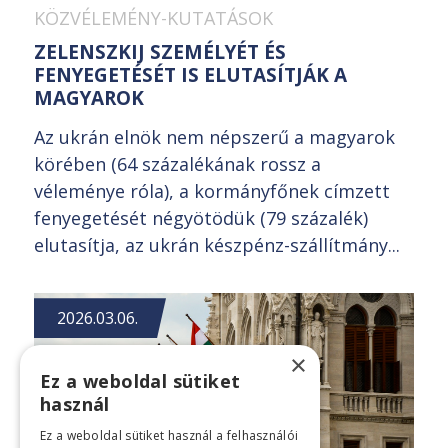
KÖZVÉLEMÉNY-KUTATÁSOK
ZELENSZKIJ SZEMÉLYÉT ÉS
FENYEGETÉSÉT IS ELUTASÍTJÁK A
MAGYAROK
Az ukrán elnök nem népszerű a magyarok
körében (64 százalékának rossz a
véleménye róla), a kormányfőnek címzett
fenyegetését négyötödük (79 százalék)
elutasítja, az ukrán készpénz-szállítmány...
2026.03.06.
×
Ez a weboldal sütiket
használ
Ez a weboldal sütiket használ a felhasználói