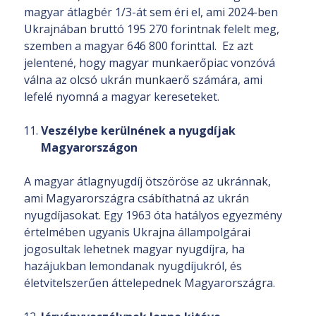
magyar átlagbér 1/3-át sem éri el, ami 2024-ben
Ukrajnában bruttó 195 270 forintnak felelt meg,
szemben a magyar 646 800 forinttal. Ez azt
jelentené, hogy magyar munkaerőpiac vonzóvá
válna az olcsó ukrán munkaerő számára, ami
lefelé nyomná a magyar kereseteket.
Veszélybe kerülnének a nyugdíjak
Magyarországon
A magyar átlagnyugdíj ötszöröse az ukránnak,
ami Magyarországra csábíthatná az ukrán
nyugdíjasokat. Egy 1963 óta hatályos egyezmény
értelmében ugyanis Ukrajna állampolgárai
jogosultak lehetnek magyar nyugdíjra, ha
hazájukban lemondanak nyugdíjukról, és
életvitelszerűen áttelepednek Magyarországra.