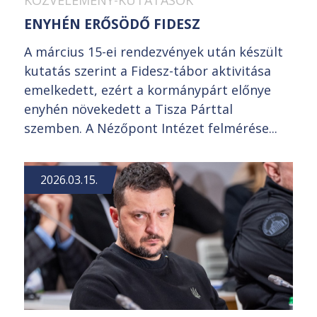
KÖZVÉLEMÉNY-KUTATÁSOK
ENYHÉN ERŐSÖDŐ FIDESZ
A március 15-ei rendezvények után készült
kutatás szerint a Fidesz-tábor aktivitása
emelkedett, ezért a kormánypárt előnye
enyhén növekedett a Tisza Párttal
szemben. A Nézőpont Intézet felmérése...
2026.03.15.