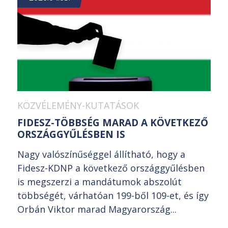
KÖZVÉLEMÉNY-KUTATÁSOK
FIDESZ-TÖBBSÉG MARAD A KÖVETKEZŐ
ORSZÁGGYŰLÉSBEN IS
Nagy valószínűséggel állítható, hogy a
Fidesz-KDNP a következő országgyűlésben
is megszerzi a mandátumok abszolút
többségét, várhatóan 199-ből 109-et, és így
Orbán Viktor marad Magyarország...