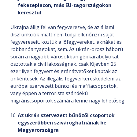
feketepiacon, más EU-tagországokon
keresztül
Ukrajna állig fel van fegyverezve, de az állami
diszfunkciók miatt nem tudja ellenőrizni saját
fegyvereseit, köztük a lőfegyvereket, aknákat és
robbanóanyagokat, sem. Az ukrán-orosz háború
során a nagyobb városokban gépkarabélyokat
osztottak a civil lakosságnak, csak Kijevben 25
ezer ilyen fegyvert és gránátvetőket kaptak az
önkéntesek. Az illegális fegyverkereskedelem az
európai szervezett bűnözi és maffiacsoportok,
vagy éppen a terrorista szándékú
migránscsoportok számára lenne nagy lehetőség.
Az ukrán szervezett bűnözői csoportok
egyszerűbben szivároghatnának be
Magyarországra