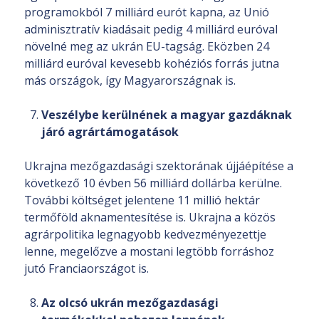
programokból 7 milliárd eurót kapna, az Unió
adminisztratív kiadásait pedig 4 milliárd euróval
növelné meg az ukrán EU-tagság. Eközben 24
milliárd euróval kevesebb kohéziós forrás jutna
más országok, így Magyarországnak is.
Veszélybe kerülnének a magyar gazdáknak
járó agrártámogatások
Ukrajna mezőgazdasági szektorának újjáépítése a
következő 10 évben 56 milliárd dollárba kerülne.
További költséget jelentene 11 millió hektár
termőföld aknamentesítése is. Ukrajna a közös
agrárpolitika legnagyobb kedvezményezettje
lenne, megelőzve a mostani legtöbb forráshoz
jutó Franciaországot is.
Az olcsó ukrán mezőgazdasági