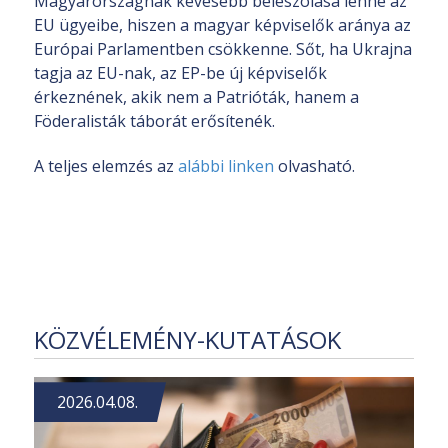
Magyarországnak kevesebb beleszólása lenne az
EU ügyeibe, hiszen a magyar képviselők aránya az
Európai Parlamentben csökkenne. Sőt, ha Ukrajna
tagja az EU-nak, az EP-be új képviselők
érkeznének, akik nem a Patrióták, hanem a
Föderalisták táborát erősítenék.
A teljes elemzés az
alábbi linken
olvasható.
KÖZVÉLEMÉNY-KUTATÁSOK
2026.04.08.