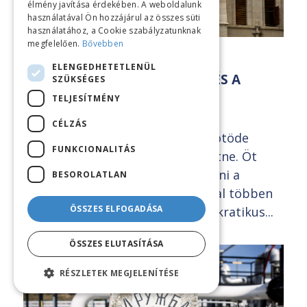
élmény javítása érdekében. A weboldalunk
használatával Ön hozzájárul az összes süti
használatához, a Cookie szabályzatunknak
megfelelően.
Bővebben
KÖZVÉLEMÉNY-KUTATÁSOK
ELENGEDHETETLENÜL
SOKAN AKARJÁK, HOGY A DK ÉS A
SZÜKSÉGES
KUTYA PÁRT IS BEJUSSON A
TELJESÍTMÉNY
PARLAMENTBE
CÉLZÁS
A választók harmada négypárti, ötöde
FUNKCIONALITÁS
pedig ötpárti parlamentet szeretne. Öt
pártnak van reális esélye bekerülni a
BESOROLATLAN
következő parlamentbe, és sokkal többen
ÖSSZES ELFOGADÁSA
drukkolnak a Mi Hazánk, a Demokratikus...
ÖSSZES ELUTASÍTÁSA
2026.02.28.
RÉSZLETEK MEGJELENÍTÉSE