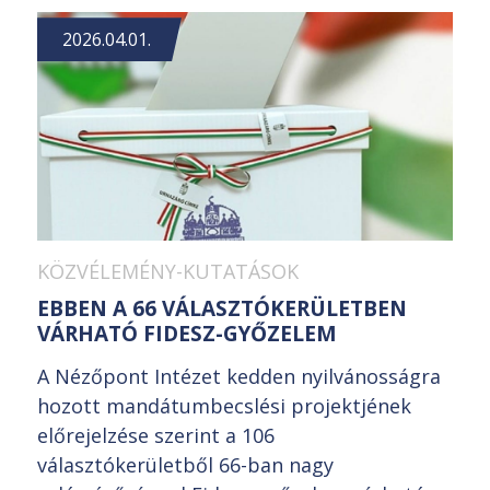
2026.04.01.
KÖZVÉLEMÉNY-KUTATÁSOK
EBBEN A 66 VÁLASZTÓKERÜLETBEN
VÁRHATÓ FIDESZ-GYŐZELEM
A Nézőpont Intézet kedden nyilvánosságra
hozott mandátumbecslési projektjének
előrejelzése szerint a 106
választókerületből 66-ban nagy