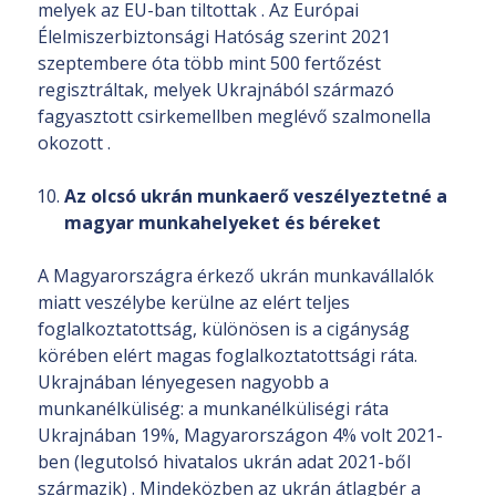
melyek az EU-ban tiltottak . Az Európai
Élelmiszerbiztonsági Hatóság szerint 2021
szeptembere óta több mint 500 fertőzést
regisztráltak, melyek Ukrajnából származó
fagyasztott csirkemellben meglévő szalmonella
okozott .
Az olcsó ukrán munkaerő veszélyeztetné a
magyar munkahelyeket és béreket
A Magyarországra érkező ukrán munkavállalók
miatt veszélybe kerülne az elért teljes
foglalkoztatottság, különösen is a cigányság
körében elért magas foglalkoztatottsági ráta.
Ukrajnában lényegesen nagyobb a
munkanélküliség: a munkanélküliségi ráta
Ukrajnában 19%, Magyarországon 4% volt 2021-
ben (legutolsó hivatalos ukrán adat 2021-ből
származik) . Mindeközben az ukrán átlagbér a