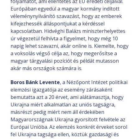
folyamatot, ami ellentétes az EU eredeti céljaival.
Európában egyedül a magyar kormány indított
véleménynyilvánító szavazást, hogy az emberek
kifejezhessék álláspontjukat a kérdéssel
kapcsolatban. Hidvéghi Balázs miniszterhelyettes
úr végezetül felhívta a figyelmet, hogy még 10
napig lehet szavazni, akár online is. Kiemelte, hogy
a voksolás végső célja az, hogy megerősítse a
magyar tárgyalási pozíciót és példát mutasson
akár más országok számára is.
Boros Bánk Levente
, a Nézőpont Intézet politikai
elemzési igazgatója az esemény zárásaként
bemutatta azt a 20 érvet, ami alátámasztja, hogy
Ukrajna miért alkalmatlan az uniós tagságra,
másrészt pedig miért nem áll érdekében
Magyarországnak Ukrajna gyorsított felvétele az
Európai Unióba. Az elemzés konkrét érveket sorol
fel Ukrajna tagsága ellen, köztük gazdasági és