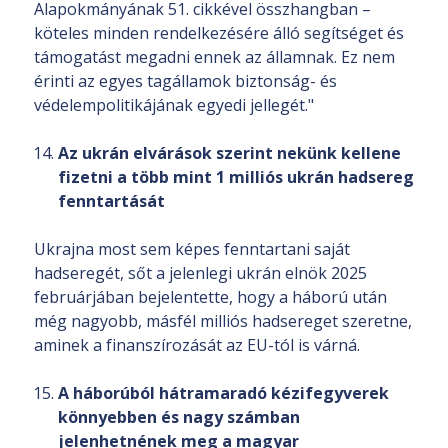
Alapokmányának 51. cikkével összhangban –
köteles minden rendelkezésére álló segítséget és
támogatást megadni ennek az államnak. Ez nem
érinti az egyes tagállamok biztonság- és
védelempolitikájának egyedi jellegét."
Az ukrán elvárások szerint nekünk kellene
fizetni a több mint 1 milliós ukrán hadsereg
fenntartását
Ukrajna most sem képes fenntartani saját
hadseregét, sőt a jelenlegi ukrán elnök 2025
februárjában bejelentette, hogy a háború után
még nagyobb, másfél milliós hadsereget szeretne,
aminek a finanszírozását az EU-tól is várná.
A háborúból hátramaradó kézifegyverek
könnyebben és nagy számban
jelenhetnének meg a magyar