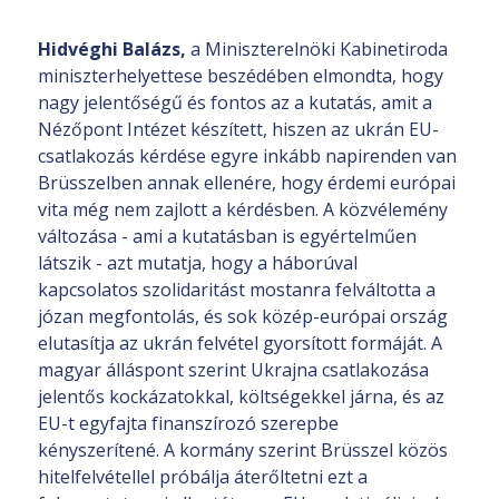
Hidvéghi Balázs,
a Miniszterelnöki Kabinetiroda
miniszterhelyettese beszédében elmondta, hogy
nagy jelentőségű és fontos az a kutatás, amit a
Nézőpont Intézet készített, hiszen az ukrán EU-
csatlakozás kérdése egyre inkább napirenden van
Brüsszelben annak ellenére, hogy érdemi európai
vita még nem zajlott a kérdésben. A közvélemény
változása - ami a kutatásban is egyértelműen
látszik - azt mutatja, hogy a háborúval
kapcsolatos szolidaritást mostanra felváltotta a
józan megfontolás, és sok közép-európai ország
elutasítja az ukrán felvétel gyorsított formáját. A
magyar álláspont szerint Ukrajna csatlakozása
jelentős kockázatokkal, költségekkel járna, és az
EU-t egyfajta finanszírozó szerepbe
kényszerítené. A kormány szerint Brüsszel közös
hitelfelvétellel próbálja áterőltetni ezt a