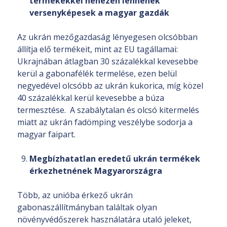
termékekkel nehezen lennének
versenyképesek a magyar gazdák
Az ukrán mezőgazdaság lényegesen olcsóbban
állítja elő termékeit, mint az EU tagállamai:
Ukrajnában átlagban 30 százalékkal kevesebbe
kerül a gabonafélék termelése, ezen belül
negyedével olcsóbb az ukrán kukorica, míg közel
40 százalékkal kerül kevesebbe a búza
termesztése. A szabálytalan és olcsó kitermelés
miatt az ukrán fadömping veszélybe sodorja a
magyar faipart.
Megbízhatatlan eredetű ukrán termékek
érkezhetnének Magyarországra
Több, az unióba érkező ukrán
gabonaszállítmányban találtak olyan
növényvédőszerek használatára utaló jeleket,