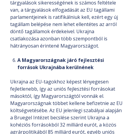
tárgyalások sikerességének is számos feltétele
van, a tárgyalások elfogadását az EU tagállami
parlamentjeinek is ratifikálniuk kell, ezért egy új
tagállam belépése nem lehet ellentétes az arról
döntő tagállamok érdekeivel. Ukrajna
csatlakozása azonban több szempontból is
hátrányosan érintené Magyarországot.
A Magyarországnak járó fejlesztési
források Ukrajnába kerülnének
Ukrajna az EU-tagokhoz képest lényegesen
fejletlenebb, így az uniós fejlesztési forrásokat
másoktól, így Magyarországtól vonnák el.
Magyarországnak többet kellene befizetnie az EU
költségvetésébe. Az EU jelenlegi szabályai alapján
a Bruegel Intézet becslése szerint Ukrajna a
kohéziós forrásokból 32 milliárd eurót, a közös
agrárpolitikából 85 milliárd eurót, egyéb uniós