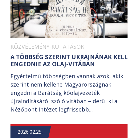
KÖZVÉLEMÉNY-KUTATÁSOK
A TÖBBSÉG SZERINT UKRAJNÁNAK KELL
ENGEDNIE AZ OLAJ-VITÁBAN
Egyértelmű többségben vannak azok, akik
szerint nem kellene Magyarországnak
engedni a Barátság kőolajvezeték
újraindításáról szóló vitában – derül ki a
Nézőpont Intézet legfrissebb...
2026.02.25.