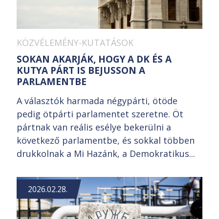
KÖZVÉLEMÉNY-KUTATÁSOK
SOKAN AKARJÁK, HOGY A DK ÉS A
KUTYA PÁRT IS BEJUSSON A
PARLAMENTBE
A választók harmada négypárti, ötöde
pedig ötpárti parlamentet szeretne. Öt
pártnak van reális esélye bekerülni a
következő parlamentbe, és sokkal többen
drukkolnak a Mi Hazánk, a Demokratikus...
2026.02.28.