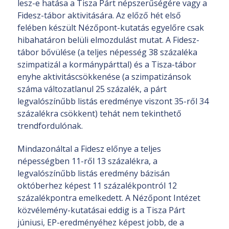
lesz-e hatása a Tisza Párt népszerűségére vagy a
Fidesz-tábor aktivitására. Az előző hét első
felében készült Nézőpont-kutatás egyelőre csak
hibahatáron belüli elmozdulást mutat. A Fidesz-
tábor bővülése (a teljes népesség 38 százaléka
szimpatizál a kormánypárttal) és a Tisza-tábor
enyhe aktivitáscsökkenése (a szimpatizánsok
száma változatlanul 25 százalék, a párt
legvalószínűbb listás eredménye viszont 35-ről 34
százalékra csökkent) tehát nem tekinthető
trendfordulónak.
Mindazonáltal a Fidesz előnye a teljes
népességben 11-ről 13 százalékra, a
legvalószínűbb listás eredmény bázisán
októberhez képest 11 százalékpontról 12
százalékpontra emelkedett. A Nézőpont Intézet
közvélemény-kutatásai eddig is a Tisza Párt
júniusi, EP-eredményéhez képest jobb, de a