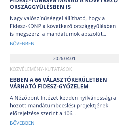
FIDESZ-TÖBBSÉG MARAD A KÖVETKEZŐ
ORSZÁGGYŰLÉSBEN IS
Nagy valószínűséggel állítható, hogy a
Fidesz-KDNP a következő országgyűlésben
is megszerzi a mandátumok abszolút...
BŐVEBBEN
2026.04.01.
KÖZVÉLEMÉNY-KUTATÁSOK
EBBEN A 66 VÁLASZTÓKERÜLETBEN
VÁRHATÓ FIDESZ-GYŐZELEM
A Nézőpont Intézet kedden nyilvánosságra
hozott mandátumbecslési projektjének
előrejelzése szerint a 106...
BŐVEBBEN