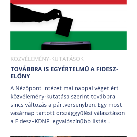
KÖZVÉLEMÉNY-KUTATÁSOK
TOVÁBBRA IS EGYÉRTELMŰ A FIDESZ-
ELŐNY
A Nézőpont Intézet mai nappal véget ért
közvélemény-kutatása szerint továbbra
sincs változás a pártversenyben. Egy most
vasárnap tartott országgyűlési választáson
a Fidesz–KDNP legvalószínűbb listás...