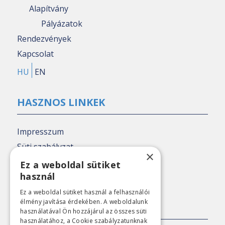
Alapítvány
Pályázatok
Rendezvények
Kapcsolat
HU
EN
HASZNOS LINKEK
Impresszum
Süti szabályzat
×
Adatkezelési tájékoztató
Ez a weboldal sütiket
használ
Nézőpont archív
Ez a weboldal sütiket használ a felhasználói
élmény javítása érdekében. A weboldalunk
SAJTÓKAPCSOLAT
használatával Ön hozzájárul az összes süti
használatához, a Cookie szabályzatunknak