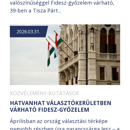
valószínűséggel Fidesz-győzelem várható,
39-ben a Tisza Párt...
2026.03.31.
KÖZVÉLEMÉNY-KUTATÁSOK
HATVANHAT VÁLASZTÓKERÜLETBEN
VÁRHATÓ FIDESZ-GYŐZELEM
Áprilisban az ország választási térképe
nagyobb részben újra narancssárga lesz – a