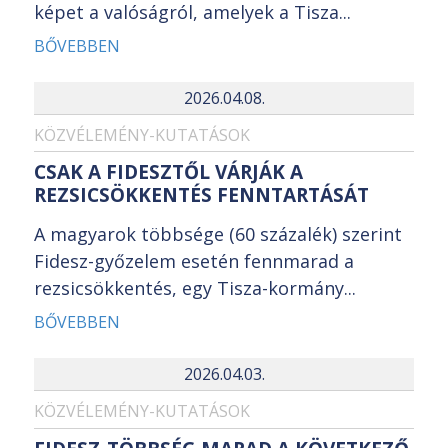
képet a valóságról, amelyek a Tisza...
BŐVEBBEN
2026.04.08.
KÖZVÉLEMÉNY-KUTATÁSOK
CSAK A FIDESZTŐL VÁRJÁK A
REZSICSÖKKENTÉS FENNTARTÁSÁT
A magyarok többsége (60 százalék) szerint
Fidesz-győzelem esetén fennmarad a
rezsicsökkentés, egy Tisza-kormány...
BŐVEBBEN
2026.04.03.
KÖZVÉLEMÉNY-KUTATÁSOK