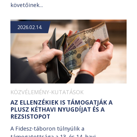
követőinek...
2026.02.14.
KÖZVÉLEMÉNY-KUTATÁSOK
AZ ELLENZÉKIEK IS TÁMOGATJÁK A
PLUSZ KÉTHAVI NYUGDÍJAT ÉS A
REZSISTOPOT
A Fidesz-táboron túlnyúlik a
támogatottsága a 13. és 14. havi