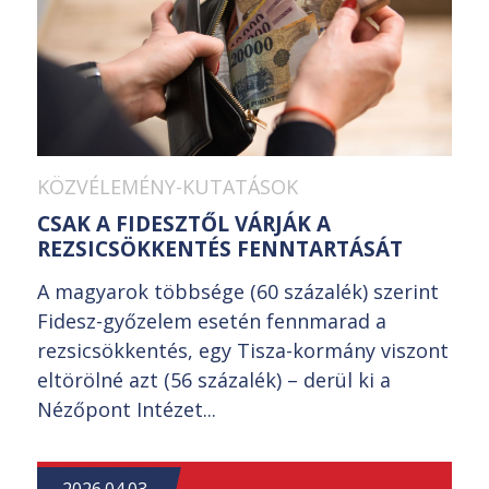
KÖZVÉLEMÉNY-KUTATÁSOK
CSAK A FIDESZTŐL VÁRJÁK A
REZSICSÖKKENTÉS FENNTARTÁSÁT
A magyarok többsége (60 százalék) szerint
Fidesz-győzelem esetén fennmarad a
rezsicsökkentés, egy Tisza-kormány viszont
eltörölné azt (56 százalék) – derül ki a
Nézőpont Intézet...
2026.04.03.