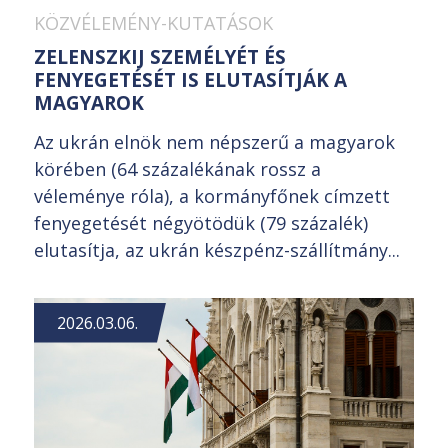
KÖZVÉLEMÉNY-KUTATÁSOK
ZELENSZKIJ SZEMÉLYÉT ÉS
FENYEGETÉSÉT IS ELUTASÍTJÁK A
MAGYAROK
Az ukrán elnök nem népszerű a magyarok
körében (64 százalékának rossz a
véleménye róla), a kormányfőnek címzett
fenyegetését négyötödük (79 százalék)
elutasítja, az ukrán készpénz-szállítmány...
2026.03.06.