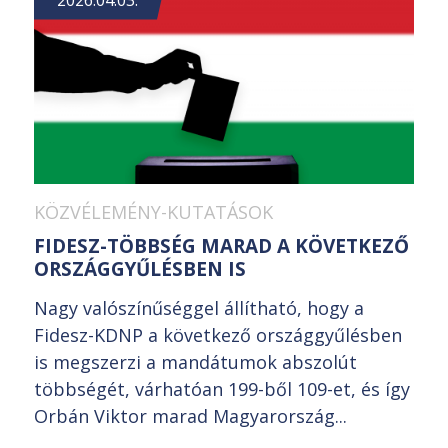
KÖZVÉLEMÉNY-KUTATÁSOK
FIDESZ-TÖBBSÉG MARAD A KÖVETKEZŐ
ORSZÁGGYŰLÉSBEN IS
Nagy valószínűséggel állítható, hogy a
Fidesz-KDNP a következő országgyűlésben
is megszerzi a mandátumok abszolút
többségét, várhatóan 199-ből 109-et, és így
Orbán Viktor marad Magyarország...