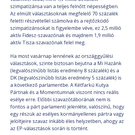
szimpatizánsa van a teljes felnőtt népességben.
Az elmúlt választásoknak megfelelő 70 százalék
feletti részvétellel számolva és a rejtőzködő
szimpatizánsokat is figyelembe véve, ez 2,5 millió
aktív Fidesz-szavazónak és majdnem 1,9 millió
aktív Tisza-szavazónak felel meg.
Ha most vasárnap lennének az országgyűlési
választások, szinte biztosan bejutna a Mi Hazánk
(legvalószínűbb listás eredmény 8 százalék) és a
DK (legvalószínűbb listás eredmény 5 százalék) is
a következő parlamentbe. A Kétfarkú Kutya
Pártnak és a Momentumnak viszont nincs reális
esélye erre. Előbbi szavazótáborának nem is
fontos a párt parlamenti jelenléte, valószínű, hogy
egy részük az esélyes kormányellenes pártra vagy
jelöltjeire szavaz inkább éles helyzetben, ahogy az
az EP-választások során is történt.