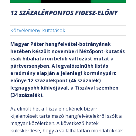
12 SZÁZALÉKPONTOS FIDESZ-ELŐNY
Közvélemény-kutatások
Magyar Péter hangfelvétel-botrányának
hetében készült novemberi Nézőpont-kutatás
csak hibahatáron belüli változást mutat a
pártversenyben. A legvalószínűbb listás
eredmény alapján a jelenlegi kormánypárt
előnye 12 százalékpont (46 százalék)
legnagyobb kihívójával, a Tiszával szemben
(34 százalék).
Az elmúlt hét a Tisza elnökének bizarr
kijelentéseit tartalmazó hangfelvételekről szólt a
magyar közéletben. A következő hetek
kulcskérdése, hogy a vállalhatatlan mondatoknak