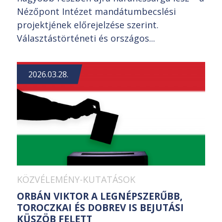
Nézőpont Intézet mandátumbecslési
projektjének előrejelzése szerint.
Választástörténeti és országos...
2026.03.28.
KÖZVÉLEMÉNY-KUTATÁSOK
ORBÁN VIKTOR A LEGNÉPSZERŰBB,
TOROCZKAI ÉS DOBREV IS BEJUTÁSI
KÜSZÖB FELETT