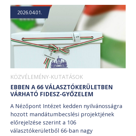
2026.04.01.
KÖZVÉLEMÉNY-KUTATÁSOK
EBBEN A 66 VÁLASZTÓKERÜLETBEN
VÁRHATÓ FIDESZ-GYŐZELEM
A Nézőpont Intézet kedden nyilvánosságra
hozott mandátumbecslési projektjének
előrejelzése szerint a 106
választókerületből 66-ban nagy