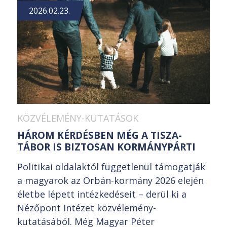
2026.02.23.
KÖZVÉLEMÉNY-KUTATÁSOK
HÁROM KÉRDÉSBEN MÉG A TISZA-
TÁBOR IS BIZTOSAN KORMÁNYPÁRTI
Politikai oldalaktól függetlenül támogatják
a magyarok az Orbán-kormány 2026 elején
életbe lépett intézkedéseit – derül ki a
Nézőpont Intézet közvélemény-
kutatásából. Még Magyar Péter