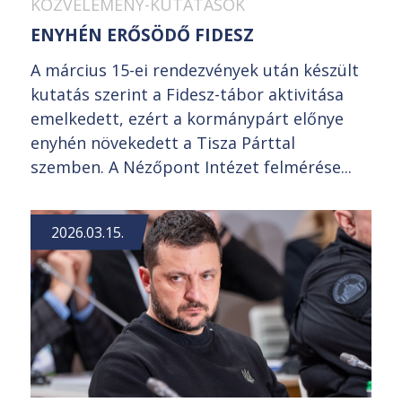
KÖZVÉLEMÉNY-KUTATÁSOK
ENYHÉN ERŐSÖDŐ FIDESZ
A március 15-ei rendezvények után készült
kutatás szerint a Fidesz-tábor aktivitása
emelkedett, ezért a kormánypárt előnye
enyhén növekedett a Tisza Párttal
szemben. A Nézőpont Intézet felmérése...
2026.03.15.