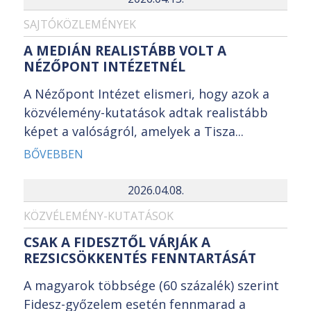
SAJTÓKÖZLEMÉNYEK
A MEDIÁN REALISTÁBB VOLT A
NÉZŐPONT INTÉZETNÉL
A Nézőpont Intézet elismeri, hogy azok a
közvélemény-kutatások adtak realistább
képet a valóságról, amelyek a Tisza...
BŐVEBBEN
2026.04.08.
KÖZVÉLEMÉNY-KUTATÁSOK
CSAK A FIDESZTŐL VÁRJÁK A
REZSICSÖKKENTÉS FENNTARTÁSÁT
A magyarok többsége (60 százalék) szerint
Fidesz-győzelem esetén fennmarad a