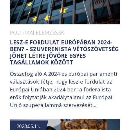
POLITIKAI ELEMZÉSEK
LESZ-E FORDULAT EURÓPÁBAN 2024-
BEN? – SZUVERENISTA VÉTÓSZÖVETSÉG
JÖHET LÉTRE JÖVŐRE EGYES
TAGÁLLAMOK KÖZÖTT
Összefoglaló A 2024-es európai parlamenti
választások tétje, hogy lesz-e fordulat az
Európai Unióban 2024-ben: a föderalista
erők folytatják akadálytalanul az Európai
Unió szuperállammá szervezését,...
2023.05.11.