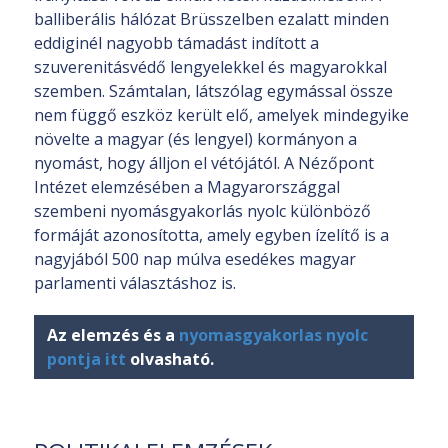
balliberális hálózat Brüsszelben ezalatt minden
eddiginél nagyobb támadást indított a
szuverenitásvédő lengyelekkel és magyarokkal
szemben. Számtalan, látszólag egymással össze
nem függő eszköz került elő, amelyek mindegyike
növelte a magyar (és lengyel) kormányon a
nyomást, hogy álljon el vétójától. A Nézőpont
Intézet elemzésében a Magyarországgal
szembeni nyomásgyakorlás nyolc különböző
formáját azonosította, amely egyben ízelítő is a
nagyjából 500 nap múlva esedékes magyar
parlamenti választáshoz is.
Az elemzés és a
nyomasgyakorlas nyolc
pontja itt
olvasható.