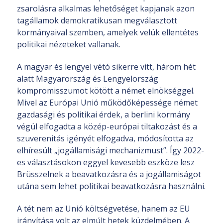
zsarolásra alkalmas lehetőséget kapjanak azon
tagállamok demokratikusan megválasztott
kormányaival szemben, amelyek velük ellentétes
politikai nézeteket vallanak.
A magyar és lengyel vétó sikerre vitt, három hét
alatt Magyarország és Lengyelország
kompromisszumot kötött a német elnökséggel.
Mivel az Európai Unió működőképessége német
gazdasági és politikai érdek, a berlini kormány
végül elfogadta a közép-európai tiltakozást és a
szuverenitás igényét elfogadva, módosította az
elhíresült „jogállamisági mechanizmust”. Így 2022-
es választásokon eggyel kevesebb eszköze lesz
Brüsszelnek a beavatkozásra és a jogállamiságot
utána sem lehet politikai beavatkozásra használni.
A tét nem az Unió költségvetése, hanem az EU
irányítása volt az elmúlt hetek küzdelmében. A