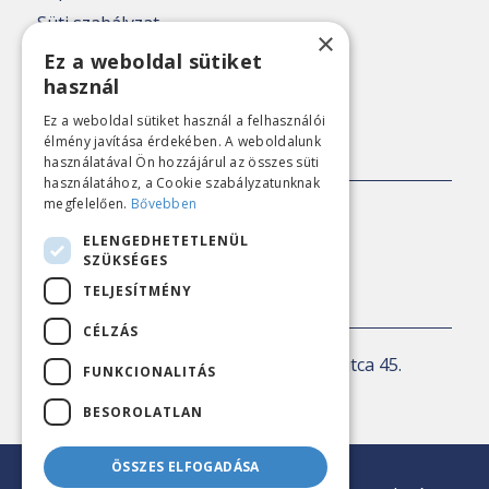
Süti szabályzat
×
Adatkezelési tájékoztató
Ez a weboldal sütiket
használ
Nézőpont archív
Ez a weboldal sütiket használ a felhasználói
élmény javítása érdekében. A weboldalunk
SAJTÓKAPCSOLAT
használatával Ön hozzájárul az összes süti
használatához, a Cookie szabályzatunknak
megfelelően.
Bővebben
E-mail:
sajto@nezopont.hu
ELENGEDHETETLENÜL
SZÜKSÉGES
TELJESÍTMÉNY
KAPCSOLAT
CÉLZÁS
Levelezési cím:
1143 Budapest, Ilka utca 45.
FUNKCIONALITÁS
E-mail:
iroda@nezopont.hu
BESOROLATLAN
ÖSSZES ELFOGADÁSA