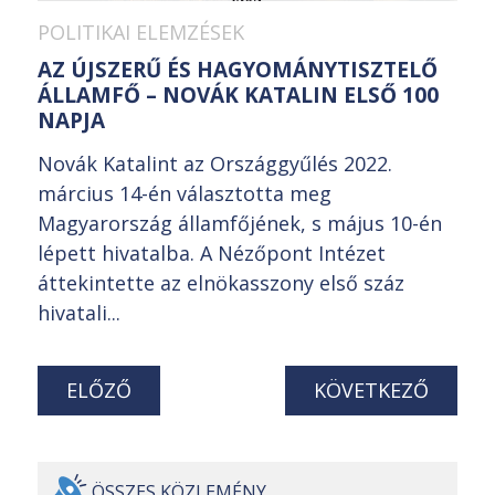
POLITIKAI ELEMZÉSEK
AZ ÚJSZERŰ ÉS HAGYOMÁNYTISZTELŐ
ÁLLAMFŐ – NOVÁK KATALIN ELSŐ 100
NAPJA
Novák Katalint az Országgyűlés 2022.
március 14-én választotta meg
Magyarország államfőjének, s május 10-én
lépett hivatalba. A Nézőpont Intézet
áttekintette az elnökasszony első száz
hivatali...
ELŐZŐ
KÖVETKEZŐ
ÖSSZES
KÖZLEMÉNY