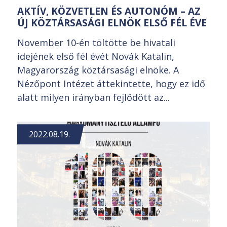
AKTÍV, KÖZVETLEN ÉS AUTONÓM – AZ
ÚJ KÖZTÁRSASÁGI ELNÖK ELSŐ FÉL ÉVE
November 10-én töltötte be hivatali
idejének első fél évét Novák Katalin,
Magyarország köztársasági elnöke. A
Nézőpont Intézet áttekintette, hogy ez idő
alatt milyen irányban fejlődött az...
2022.08.19.