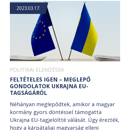
2023.03.17.
POLITIKAI ELEMZÉSEK
FELTÉTELES IGEN – MEGLEPŐ
GONDOLATOK UKRAJNA EU-
TAGSÁGÁRÓL
Néhányan meglepődtek, amikor a magyar
kormány gyors döntéssel támogatta
Ukrajna EU-tagjelöltté válását. Úgy érezték,
hogy a kárpátaljai magyarság elleni