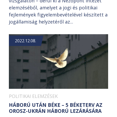
vizsgálaton – derül ki a Nézőpont Intézet
elemzéséből, amelyet a jogi és politikai
fejlemények figyelembevételével készített a
jogállamiság helyzetéről az...
2022.12.08.
POLITIKAI ELEMZÉSEK
HÁBORÚ UTÁN BÉKE – 5 BÉKETERV AZ
OROSZ-UKRÁN HÁBORÚ LEZÁRÁSÁRA