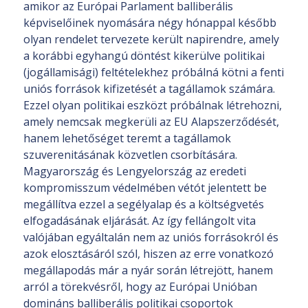
amikor az Európai Parlament balliberális
képviselőinek nyomására négy hónappal később
olyan rendelet tervezete került napirendre, amely
a korábbi egyhangú döntést kikerülve politikai
(jogállamisági) feltételekhez próbálná kötni a fenti
uniós források kifizetését a tagállamok számára.
Ezzel olyan politikai eszközt próbálnak létrehozni,
amely nemcsak megkerüli az EU Alapszerződését,
hanem lehetőséget teremt a tagállamok
szuverenitásának közvetlen csorbítására.
Magyarország és Lengyelország az eredeti
kompromisszum védelmében vétót jelentett be
megállítva ezzel a segélyalap és a költségvetés
elfogadásának eljárását. Az így fellángolt vita
valójában egyáltalán nem az uniós forrásokról és
azok elosztásáról szól, hiszen az erre vonatkozó
megállapodás már a nyár során létrejött, hanem
arról a törekvésről, hogy az Európai Unióban
domináns balliberális politikai csoportok