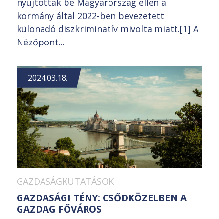
nyújtottak be Magyarország ellen a
kormány által 2022-ben bevezetett
különadó diszkriminatív mivolta miatt.[1] A
Nézőpont...
2024.03.18.
GAZDASÁGKUTATÁSOK
GAZDASÁGI TÉNY: CSŐDKÖZELBEN A
GAZDAG FŐVÁROS