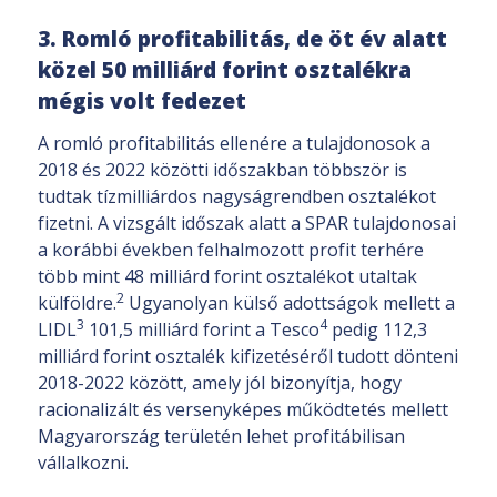
3. Romló profitabilitás, de öt év alatt
közel 50 milliárd forint osztalékra
mégis volt fedezet
A romló profitabilitás ellenére a tulajdonosok a
2018 és 2022 közötti időszakban többször is
tudtak tízmilliárdos nagyságrendben osztalékot
fizetni. A vizsgált időszak alatt a SPAR tulajdonosai
a korábbi években felhalmozott profit terhére
több mint 48 milliárd forint osztalékot utaltak
2
külföldre.
Ugyanolyan külső adottságok mellett a
3
4
LIDL
101,5 milliárd forint a Tesco
pedig 112,3
milliárd forint osztalék kifizetéséről tudott dönteni
2018-2022 között, amely jól bizonyítja, hogy
racionalizált és versenyképes működtetés mellett
Magyarország területén lehet profitábilisan
vállalkozni.