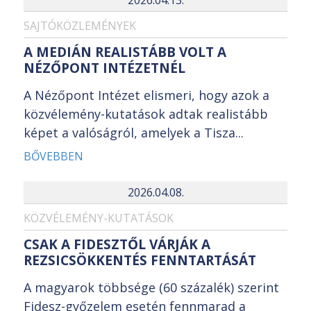
2026.04.13.
SAJTÓKÖZLEMÉNYEK
A MEDIÁN REALISTÁBB VOLT A
NÉZŐPONT INTÉZETNÉL
A Nézőpont Intézet elismeri, hogy azok a
közvélemény-kutatások adtak realistább
képet a valóságról, amelyek a Tisza...
BŐVEBBEN
2026.04.08.
KÖZVÉLEMÉNY-KUTATÁSOK
CSAK A FIDESZTŐL VÁRJÁK A
REZSICSÖKKENTÉS FENNTARTÁSÁT
A magyarok többsége (60 százalék) szerint
Fidesz-győzelem esetén fennmarad a