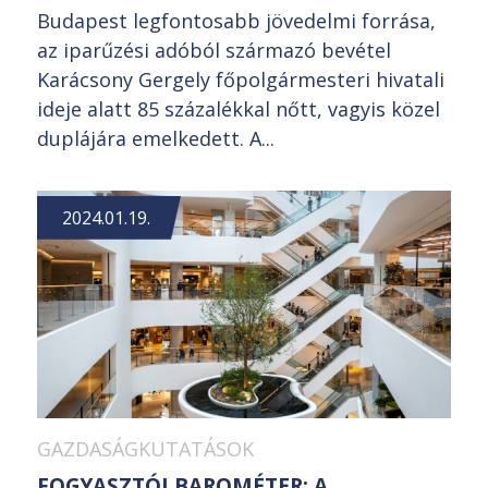
Budapest legfontosabb jövedelmi forrása,
az iparűzési adóból származó bevétel
Karácsony Gergely főpolgármesteri hivatali
ideje alatt 85 százalékkal nőtt, vagyis közel
duplájára emelkedett. A...
2024.01.19.
GAZDASÁGKUTATÁSOK
FOGYASZTÓI BAROMÉTER: A