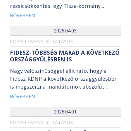
rezsicsökkentés, egy Tisza-kormány...
BŐVEBBEN
2026.04.03.
KÖZVÉLEMÉNY-KUTATÁSOK
FIDESZ-TÖBBSÉG MARAD A KÖVETKEZŐ
ORSZÁGGYŰLÉSBEN IS
Nagy valószínűséggel állítható, hogy a
Fidesz-KDNP a következő országgyűlésben
is megszerzi a mandátumok abszolút...
BŐVEBBEN
2026.04.01.
KÖZVÉLEMÉNY-KUTATÁSOK