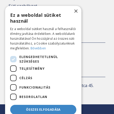
Süti szabályzat
×
Adatkezelési tájékoztató
Ez a weboldal sütiket
használ
Nézőpont archív
Ez a weboldal sütiket használ a felhasználói
élmény javítása érdekében. A weboldalunk
SAJTÓKAPCSOLAT
használatával Ön hozzájárul az összes süti
használatához, a Cookie szabályzatunknak
megfelelően.
Bővebben
E-mail:
sajto@nezopont.hu
ELENGEDHETETLENÜL
SZÜKSÉGES
TELJESÍTMÉNY
KAPCSOLAT
CÉLZÁS
Levelezési cím:
1143 Budapest, Ilka utca 45.
FUNKCIONALITÁS
E-mail:
iroda@nezopont.hu
BESOROLATLAN
ÖSSZES ELFOGADÁSA