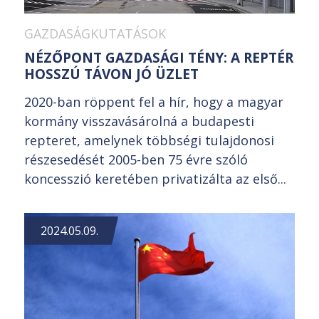
GAZDASÁGKUTATÁSOK
NÉZŐPONT GAZDASÁGI TÉNY: A REPTÉR
HOSSZÚ TÁVON JÓ ÜZLET
2020-ban röppent fel a hír, hogy a magyar
kormány visszavásárolná a budapesti
repteret, amelynek többségi tulajdonosi
részesedését 2005-ben 75 évre szóló
koncesszió keretében privatizálta az első...
2024.05.09.