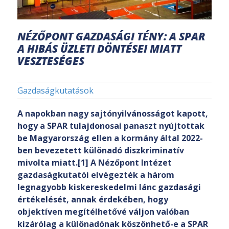
NÉZŐPONT GAZDASÁGI TÉNY: A SPAR
A HIBÁS ÜZLETI DÖNTÉSEI MIATT
VESZTESÉGES
Gazdaságkutatások
A napokban nagy sajtónyilvánosságot kapott,
hogy a SPAR tulajdonosai panaszt nyújtottak
be Magyarország ellen a kormány által 2022-
ben bevezetett különadó diszkriminatív
mivolta miatt.[1] A Nézőpont Intézet
gazdaságkutatói elvégezték a három
legnagyobb kiskereskedelmi lánc gazdasági
értékelését, annak érdekében, hogy
objektíven megítélhetővé váljon valóban
kizárólag a különadónak köszönhető-e a SPAR