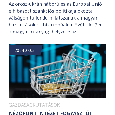
Az orosz-ukrán háború és az Európai Unió
elhibázott szankciós politikája okozta
válságon túllendülni látszanak a magyar
háztartások és bizakodóak a jövőt illetően:
a magyarok anyagi helyzete az...
2024.07.05.
GAZDASÁGKUTATÁSOK
NÉZŐPONT INTÉZET FOGYASZTÓI