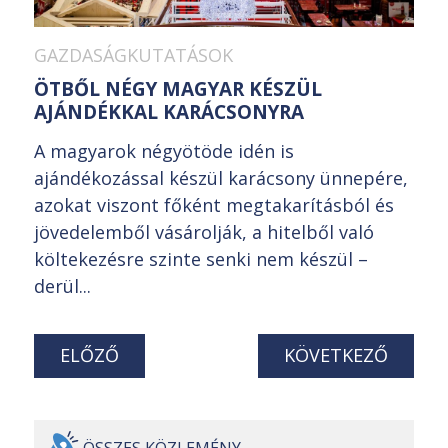
GAZDASÁGKUTATÁSOK
ÖTBŐL NÉGY MAGYAR KÉSZÜL
AJÁNDÉKKAL KARÁCSONYRA
A magyarok négyötöde idén is
ajándékozással készül karácsony ünnepére,
azokat viszont főként megtakarításból és
jövedelemből vásárolják, a hitelből való
költekezésre szinte senki nem készül –
derül...
ELŐZŐ
KÖVETKEZŐ
ÖSSZES
KÖZLEMÉNY