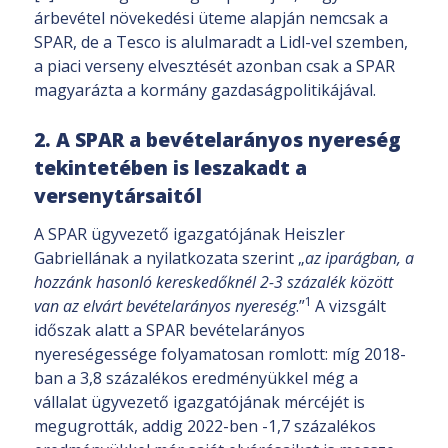
árbevétel növekedési üteme alapján nemcsak a
SPAR, de a Tesco is alulmaradt a Lidl-vel szemben,
a piaci verseny elvesztését azonban csak a SPAR
magyarázta a kormány gazdaságpolitikájával.
2. A SPAR a bevételarányos nyereség
tekintetében is leszakadt a
versenytársaitól
A SPAR ügyvezető igazgatójának Heiszler
Gabriellának a nyilatkozata szerint „
az iparágban, a
hozzánk hasonló kereskedőknél 2-3 százalék között
1
van az elvárt bevételarányos nyereség
.”
A vizsgált
időszak alatt a SPAR bevételarányos
nyereségessége folyamatosan romlott: míg 2018-
ban a 3,8 százalékos eredményükkel még a
vállalat ügyvezető igazgatójának mércéjét is
megugrották, addig 2022-ben -1,7 százalékos