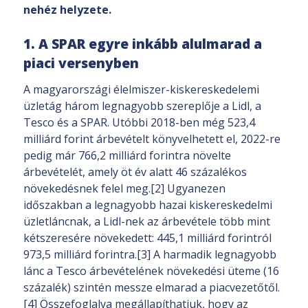
nehéz helyzete.
1. A SPAR egyre inkább alulmarad a
piaci versenyben
A magyarországi élelmiszer-kiskereskedelemi
üzletág három legnagyobb szereplője a Lidl, a
Tesco és a SPAR. Utóbbi 2018-ben még 523,4
milliárd forint árbevételt könyvelhetett el, 2022-re
pedig már 766,2 milliárd forintra növelte
árbevételét, amely öt év alatt 46 százalékos
növekedésnek felel meg.[2] Ugyanezen
időszakban a legnagyobb hazai kiskereskedelmi
üzletláncnak, a Lidl-nek az árbevétele több mint
kétszeresére növekedett: 445,1 milliárd forintról
973,5 milliárd forintra.[3] A harmadik legnagyobb
lánc a Tesco árbevételének növekedési üteme (16
százalék) szintén messze elmarad a piacvezetőtől.
[4] Összefoglalva megállapíthatjuk, hogy az