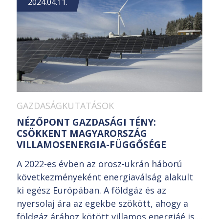
2024.04.11.
GAZDASÁGKUTATÁSOK
NÉZŐPONT GAZDASÁGI TÉNY:
CSÖKKENT MAGYARORSZÁG
VILLAMOSENERGIA-FÜGGŐSÉGE
A 2022-es évben az orosz-ukrán háború
következményeként energiaválság alakult
ki egész Európában. A földgáz és az
nyersolaj ára az egekbe szökött, ahogy a
földgáz árához kötött villamos energiáé is....