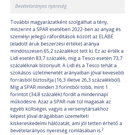
Bevételarányos nyereség
További magyarázatként szolgálhat a tény,
miszerint a SPAR esetében 2022-ben az anyag és
személyi jellegű ráfordítások között az ELÁBÉ
(eladott áruk beszerzési értéke) aránya
mindösszesen 65,2 százalékot tett ki. Ez az érték a
Lidl esetén 83,7 százalék, míg a Tesco esetén 73,7
százaléknak bizonyult. A Lidl és a Tesco tehát a
szokásos üzletmenetét arányaiban jóval kevesebb
forrásból biztosítja (16,3 illetve 26,3 százalékból).
Míg a SPAR minden 3 forintból több, mint 1
forintot (34,8 százalék) fordít a mindennapi
működésre. Azaz a SPAR-nak túl magasak az
egyéb költségei, vagyis a versenytársakhoz
képest jóval drágábban üzemelteti
kiskereskedelmi hálózatát, ami jól tetten érhető a
2
bevételarányos nyereség romlásában is.