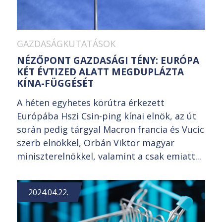
GAZDASÁGKUTATÁSOK
NÉZŐPONT GAZDASÁGI TÉNY: EURÓPA
KÉT ÉVTIZED ALATT MEGDUPLÁZTA
KÍNA-FÜGGÉSÉT
A héten egyhetes körútra érkezett
Európába Hszi Csin-ping kínai elnök, az út
során pedig tárgyal Macron francia és Vucic
szerb elnökkel, Orbán Viktor magyar
miniszterelnökkel, valamint a csak emiatt...
2024.04.22.