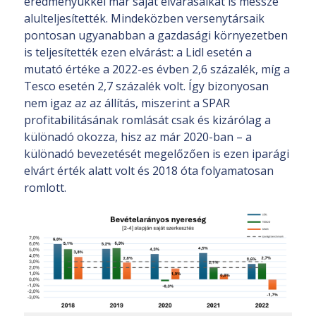
eredményükkel már saját elvárásaikat is messze
alulteljesítették. Mindeközben versenytársaik
pontosan ugyanabban a gazdasági környezetben
is teljesítették ezen elvárást: a Lidl esetén a
mutató értéke a 2022-es évben 2,6 százalék, míg a
Tesco esetén 2,7 százalék volt. Így bizonyosan
nem igaz az az állítás, miszerint a SPAR
profitabilitásának romlását csak és kizárólag a
különadó okozza, hisz az már 2020-ban – a
különadó bevezetését megelőzően is ezen iparági
elvárt érték alatt volt és 2018 óta folyamatosan
romlott.