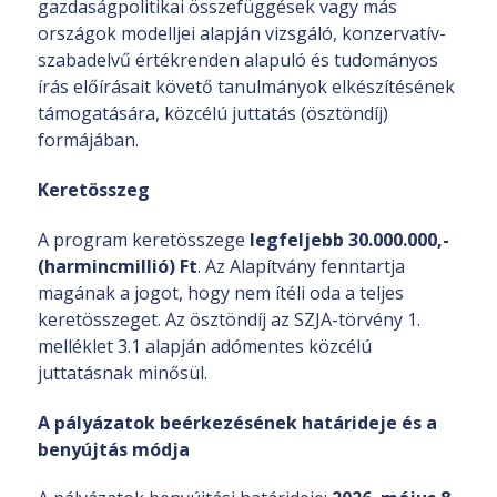
gazdaságpolitikai összefüggések vagy más
országok modelljei alapján vizsgáló, konzervatív-
szabadelvű értékrenden alapuló és tudományos
írás előírásait követő tanulmányok elkészítésének
támogatására, közcélú juttatás (ösztöndíj)
formájában.
Keretösszeg
A program keretösszege
legfeljebb 30.000.000,-
(harmincmillió) Ft
. Az Alapítvány fenntartja
magának a jogot, hogy nem ítéli oda a teljes
keretösszeget. Az ösztöndíj az SZJA-törvény 1.
melléklet 3.1 alapján adómentes közcélú
juttatásnak minősül.
A pályázatok beérkezésének határideje és a
benyújtás módja