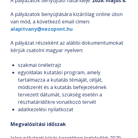
A pályázatok benyújtási határideje:
2026. május 8.
A pályázatok benyújtására kizárólag online úton
van mód, a következő email címen:
alapitvany@nezopont.hu
A pályázat részeként az alábbi dokumentumokat
kérjük csatolni magyar nyelven:
szakmai önéletrajz
egyoldalas kutatási program, amely
tartalmazza a kutatás témáját, célját,
módszerét és a kutatás befejezésének
tervezett dátumát, szükség esetén a
részhatáridőkre vonatkozó tervét
adatkezelési nyilatkozat
Megvalósítási időszak
Jelen pályázati kiírás keretében legkésőbb 2029.