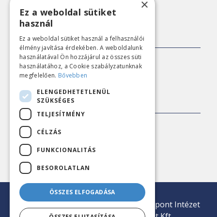
×
Nézőpont archive
Ez a weboldal sütiket
használ
PRESS CONTACT
Ez a weboldal sütiket használ a felhasználói
élmény javítása érdekében. A weboldalunk
használatával Ön hozzájárul az összes süti
E-mail:
sajto@nezopont.hu
használatához, a Cookie szabályzatunknak
megfelelően.
Bővebben
ELENGEDHETETLENÜL
CONTACT
SZÜKSÉGES
TELJESÍTMÉNY
Address:
1143 Budapest, Ilka utca 45
CÉLZÁS
Phone:
+36 20 407 1812
FUNKCIONALITÁS
E-mail:
iroda@nezopont.hu
BESOROLATLAN
ÖSSZES ELFOGADÁSA
© 2026 Minden jog fenntartva | Nézőpont Intézet
Közvélemény-kutató Nonprofit Kft.
ÖSSZES ELUTASÍTÁSA