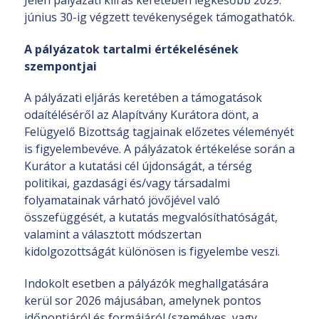
június 30-ig végzett tevékenységek támogathatók.
A pályázatok tartalmi értékelésének
szempontjai
A pályázati eljárás keretében a támogatások
odaítéléséről az Alapítvány Kurátora dönt, a
Felügyelő Bizottság tagjainak előzetes véleményét
is figyelembevéve. A pályázatok értékelése során a
Kurátor a kutatási cél újdonságát, a térség
politikai, gazdasági és/vagy társadalmi
folyamatainak várható jövőjével való
összefüggését, a kutatás megvalósíthatóságát,
valamint a választott módszertan
kidolgozottságát különösen is figyelembe veszi.
Indokolt esetben a pályázók meghallgatására
kerül sor 2026 májusában, amelynek pontos
időpontjáról és formájáról (személyes, vagy