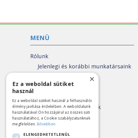
MENÜ
Rólunk
Jelenlegi és korábbi munkatársaink
Történetünk
×
Ez a weboldal sütiket
Tevékenységeink
használ
Összes közlemény
Ez a weboldal sütiket használ a felhasználói
Közvélemény-kutatások
élmény javítása érdekében. A weboldalunk
használatával Ön hozzájárul az összes süti
Politikai elemzések
használatához, a Cookie szabályzatunknak
megfelelően.
Bővebben
Gazdaságkutatások
ELENGEDHETETLENÜL
Sajtóközlemények